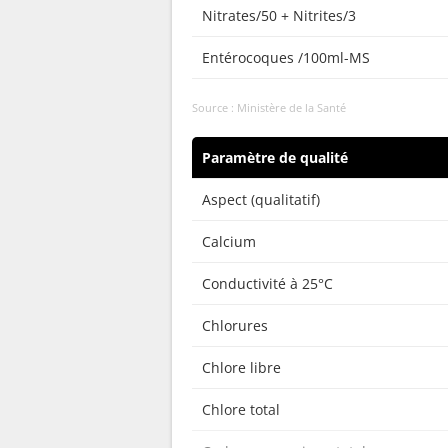
Nitrates/50 + Nitrites/3
Entérocoques /100ml-MS
Source : Ministère de la Santé
Paramètre de qualité
Aspect (qualitatif)
Calcium
Conductivité à 25°C
Chlorures
Chlore libre
Chlore total