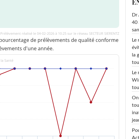
E
Dr 
40 
san
Prélèvement réalisé le 04-02-2026 à 10:25 sur le réseau SECTEUR SIERENTZ
 pourcentage de prélèvements de qualité conforme
Le 
lèvements d'une année.
évi
la 
 la Santé
tou
Le 
Win
tou
On 
tou
ina
jea
Pou
Act