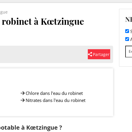
ngue
N
u robinet à Kœtzingue
S
A
Partager
Chlore dans l'eau du robinet
Nitrates dans l'eau du robinet
 potable à Kœtzingue ?