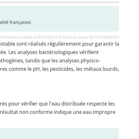
lité françaises
Prélèvement réalisé le 04-02-2026 à 10:25 sur le réseau SECTEUR SIERENTZ
potable sont réalisés régulièrement pour garantir la
uée. Les analyses bactériologiques vérifient
thogènes, tandis que les analyses physico-
es comme le pH, les pesticides, les métaux lourds,
es pour vérifier que l'eau distribuée respecte les
 résultat non conforme indique une eau impropre