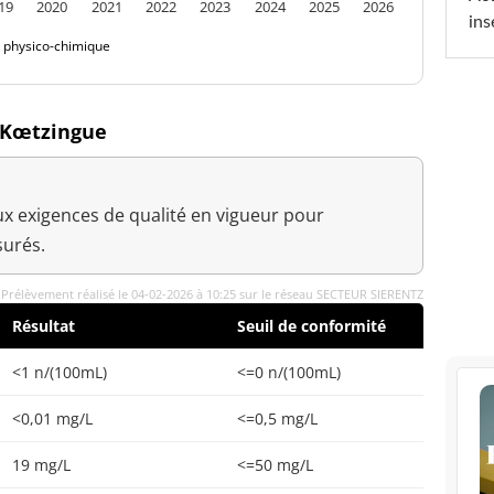
19
2020
2021
2022
2023
2024
2025
2026
ins
é physico-chimique
à Kœtzingue
x exigences de qualité en vigueur pour
urés.
Prélèvement réalisé le 04-02-2026 à 10:25 sur le réseau SECTEUR SIERENTZ
Résultat
Seuil de conformité
<1 n/(100mL)
<=0 n/(100mL)
<0,01 mg/L
<=0,5 mg/L
19 mg/L
<=50 mg/L