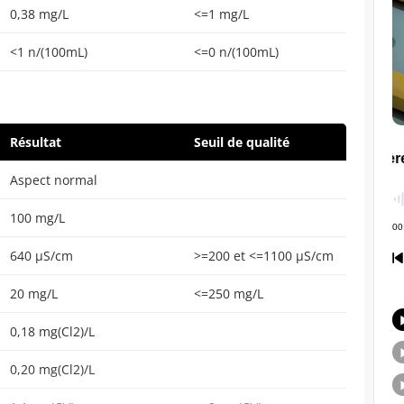
0,38 mg/L
<=1 mg/L
<1 n/(100mL)
<=0 n/(100mL)
Résultat
Seuil de qualité
Aspect normal
100 mg/L
640 µS/cm
>=200 et <=1100 µS/cm
20 mg/L
<=250 mg/L
0,18 mg(Cl2)/L
0,20 mg(Cl2)/L