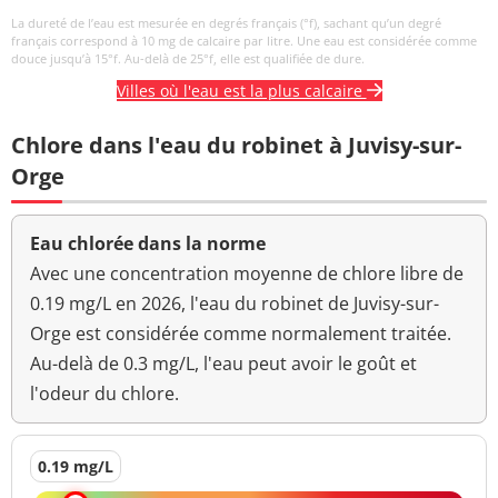
La dureté de l’eau est mesurée en degrés français (°f), sachant qu’un degré
français correspond à 10 mg de calcaire par litre. Une eau est considérée comme
douce jusqu’à 15°f. Au-delà de 25°f, elle est qualifiée de dure.
Villes où l'eau est la plus calcaire
Chlore dans l'eau du robinet à Juvisy-sur-
Orge
Eau chlorée dans la norme
Avec une concentration moyenne de chlore libre de
0.19 mg/L en 2026, l'eau du robinet de Juvisy-sur-
Orge est considérée comme normalement traitée.
Au-delà de 0.3 mg/L, l'eau peut avoir le goût et
l'odeur du chlore.
0.19 mg/L