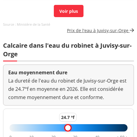
Chlore total
0,27 mg(Cl2)/L
Carbone organique
1,5 mg(C)/L
<=2 mg(C)/L
Source : Ministère de la Santé
total
Prix de l'eau à Juvisy-sur-Orge
Aucun
Calcaire dans l'eau du robinet à Juvisy-sur-
Couleur (qualitatif)
changement
anormal
Orge
Bactéries coliformes
<1 n/(100mL)
<=0 n/(100mL)
/100ml-MS
Eau moyennement dure
La dureté de l'eau du robinet de Juvisy-sur-Orge est
Fer total
79,9 µg/L
<=200 µg/L
de 24.7°f en moyenne en 2026. Elle est considérée
comme moyennement dure et conforme.
Bact. aér. revivifiables
<1 n/mL
à 22°-68h
Bact. aér. revivifiables
24.7 °f
5 n/mL
à 36°-44h
Manganèse total
<15,0 µg/L
<=50 µg/L