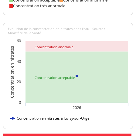
Concentration acceptable
Concentration anormale
Concentration très anormale
Evolution de la concentration en nitrates dans l'eau - Source :
Ministère de la Santé
60
Concentration anormale
Concentration en nitrates
40
Concentration acceptable
20
0
2026
Concentration en nitrates à Juvisy-sur-Orge