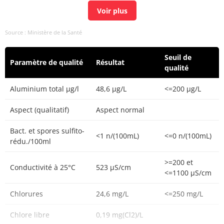
Nitrates/50 + Nitrites/3
0,52 mg/L
<=1 mg/L
Source : Ministère de la Santé
<1
<=0
Entérocoques /100ml-MS
n/(100mL)
n/(100mL)
Seuil de
Paramètre de qualité
Résultat
Trihalométhanes (4
qualité
17,1 µg/L
<=100 µg/L
substances)
Aluminium total µg/l
48,6 µg/L
<=200 µg/L
Aspect (qualitatif)
Aspect normal
Bact. et spores sulfito-
<1 n/(100mL)
<=0 n/(100mL)
rédu./100ml
>=200 et
Conductivité à 25°C
523 µS/cm
<=1100 µS/cm
Chlorures
24,6 mg/L
<=250 mg/L
Chlore libre
0,19 mg(Cl2)/L