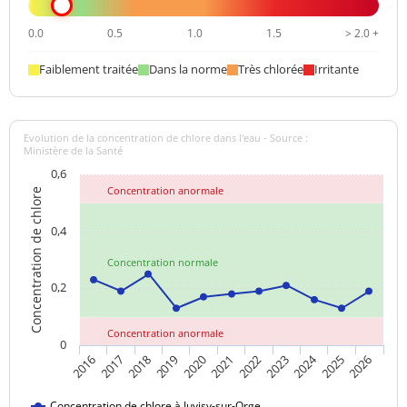
0.0
0.5
1.0
1.5
> 2.0 +
Faiblement traitée
Dans la norme
Très chlorée
Irritante
Evolution de la concentration de chlore dans l'eau - Source :
Ministère de la Santé
0,6
Concentration anormale
Concentration de chlore
0,4
Concentration normale
0,2
Concentration anormale
0
2024
2017
2021
2025
2018
2022
2026
2019
2023
2016
2020
Concentration de chlore à Juvisy-sur-Orge