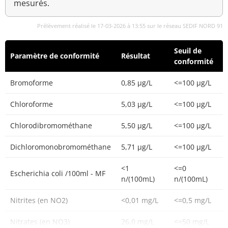
mesurés.
Prélèvement réalisé le 17-03-2026 à 13:55 sur le réseau SEDIF NORD 91
Seuil de
Paramètre de conformité
Résultat
conformité
Bromoforme
0,85 µg/L
<=100 µg/L
Chloroforme
5,03 µg/L
<=100 µg/L
Chlorodibromométhane
5,50 µg/L
<=100 µg/L
Dichloromonobromométhane
5,71 µg/L
<=100 µg/L
<1
<=0
Escherichia coli /100ml - MF
n/(100mL)
n/(100mL)
Nitrites (en NO2)
<0,01 mg/L
<=0,5 mg/L
Nitrates (en NO3)
26,0 mg/L
<=50 mg/L