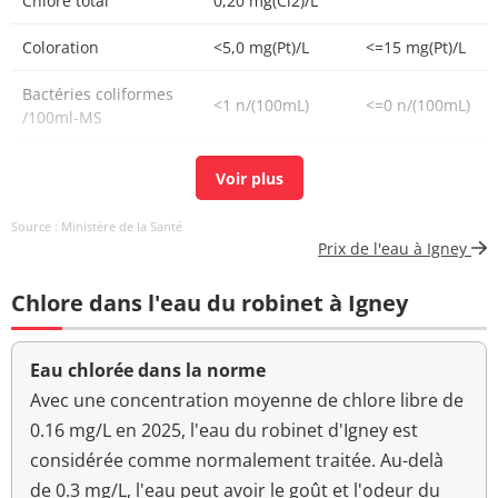
Chlore total
0,20 mg(Cl2)/L
Coloration
<5,0 mg(Pt)/L
<=15 mg(Pt)/L
Bactéries coliformes
<1 n/(100mL)
<=0 n/(100mL)
/100ml-MS
Bact. aér. revivifiables
<1 n/mL
à 22°-68h
Source : Ministère de la Santé
Bact. aér. revivifiables
<1 n/mL
Prix de l'eau à Igney
à 36°-44h
Chlore dans l'eau du robinet à Igney
Ammonium (en NH4)
<0,05 mg/L
<=0,1 mg/L
Aucun
Eau chlorée dans la norme
Odeur (qualitatif)
changement
anormal
Avec une concentration moyenne de chlore libre de
0.16 mg/L en 2025, l'eau du robinet d'Igney est
>=6,5 et <=9
pH
7,4 unité pH
considérée comme normalement traitée. Au-delà
unité pH
de 0.3 mg/L, l'eau peut avoir le goût et l'odeur du