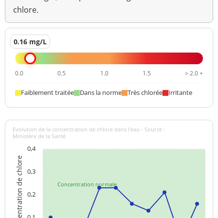
Aucun
chlore.
Saveur (qualitatif)
changement
anormal
0.16 mg/L
Sulfates
240 mg/L
<=250 mg/L
Température de l'eau
19,7 °C
<=25 °C
0.0
0.5
1.0
1.5
> 2.0 +
Turbidité
Faiblement traitée
Dans la norme
Très chlorée
Irritante
0,1 NFU
<=2 NFU
néphélométrique NFU
Evolution de la concentration de chlore dans l'eau - Source :
Ministère de la Santé
0,4
Concentration de chlore
0,3
Concentration normale
0,2
0,1