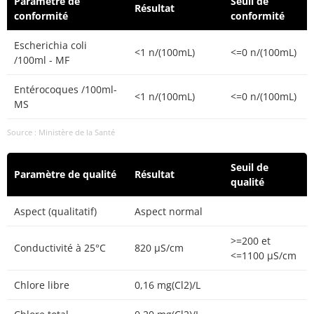
Paramètre de
Seuil de
Résultat
conformité
conformité
Escherichia coli
<1 n/(100mL)
<=0 n/(100mL)
/100ml - MF
Entérocoques /100ml-
<1 n/(100mL)
<=0 n/(100mL)
MS
Source : Ministère de la Santé
Seuil de
Paramètre de qualité
Résultat
qualité
Aspect (qualitatif)
Aspect normal
>=200 et
Conductivité à 25°C
820 µS/cm
<=1100 µS/cm
Chlore libre
0,16 mg(Cl2)/L