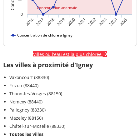
Concentration anormale
0
2024
2018
2023
2020
2025
2017
2022
2019
2016
2021
Concentration de chlore à Igney
Villes où l'eau est la plus chlorée
Les villes à proximité d'Igney
Vaxoncourt (88330)
Frizon (88440)
Thaon-les-Vosges (88150)
Nomexy (88440)
Pallegney (88330)
Mazeley (88150)
Châtel-sur-Moselle (88330)
Toutes les villes