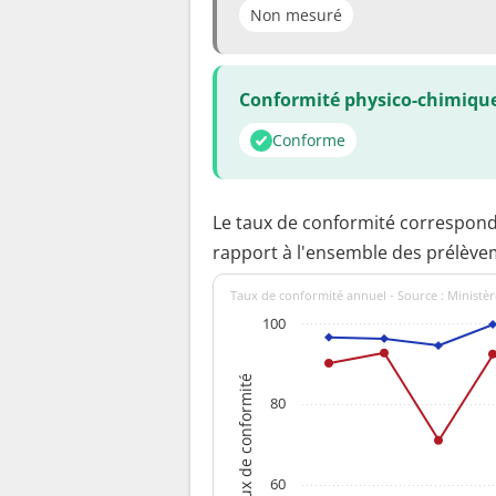
Non mesuré
Conformité physico-chimiqu
Conforme
Le taux de conformité correspon
rapport à l'ensemble des prélève
Taux de conformité annuel - Source : Ministèr
100
Taux de conformité
80
60