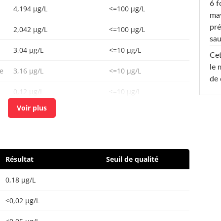
6 f
4,194 µg/L
<=100 µg/L
ma
pré
2,042 µg/L
<=100 µg/L
sa
3,04 µg/L
<=10 µg/L
Cet
le 
e
3,16 µg/L
<=10 µg/L
de 
0,12 µg/L
<=10 µg/L
10,6 µg/L
<=100 µg/L
Résultat
Seuil de qualité
0,18 µg/L
<0,02 µg/L