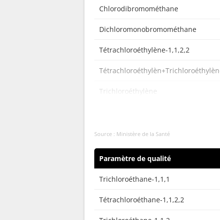
Chlorodibromométhane
Dichloromonobromométhane
Tétrachloroéthylène-1,1,2,2
Tétrachloroéthylèn+Trichloroéthylèn
Trichloroéthylène
Trihalométhanes (4 substances)
Source : Ministère de la Santé
Paramètre de qualité
Trichloroéthane-1,1,1
Tétrachloroéthane-1,1,2,2