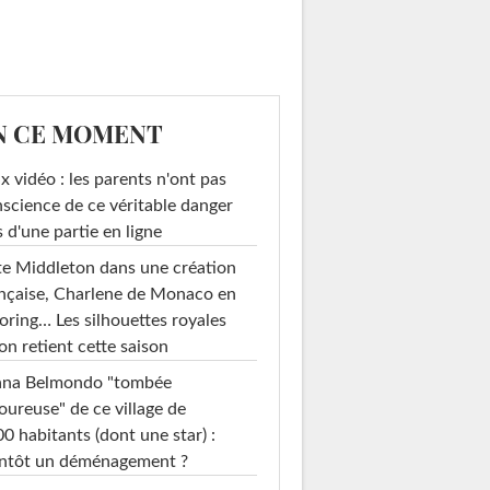
N CE MOMENT
x vidéo : les parents n'ont pas
science de ce véritable danger
s d'une partie en ligne
e Middleton dans une création
nçaise, Charlene de Monaco en
loring… Les silhouettes royales
on retient cette saison
ana Belmondo "tombée
ureuse" de ce village de
0 habitants (dont une star) :
entôt un déménagement ?