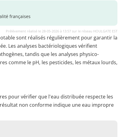
lité françaises
Prélèvement réalisé le 28-05-2026 à 13:57 sur le réseau HOULGATE EST
potable sont réalisés régulièrement pour garantir la
uée. Les analyses bactériologiques vérifient
thogènes, tandis que les analyses physico-
es comme le pH, les pesticides, les métaux lourds,
es pour vérifier que l'eau distribuée respecte les
 résultat non conforme indique une eau impropre