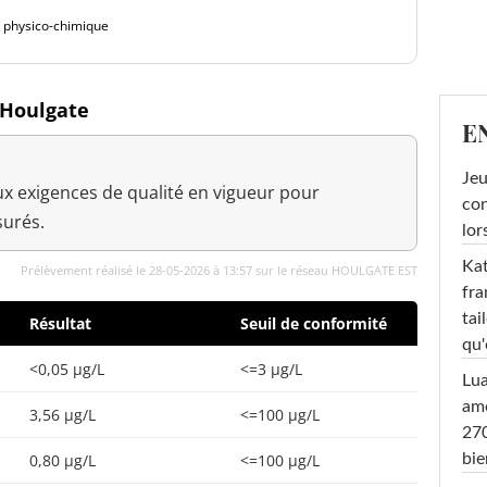
é physico-chimique
 Houlgate
E
Jeu
x exigences de qualité en vigueur pour
con
urés.
lor
Kat
Prélèvement réalisé le 28-05-2026 à 13:57 sur le réseau HOULGATE EST
fra
tai
Résultat
Seuil de conformité
qu'
<0,05 µg/L
<=3 µg/L
Lu
amo
3,56 µg/L
<=100 µg/L
270
bi
0,80 µg/L
<=100 µg/L