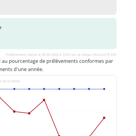
e
Prélèvement réalisé le 28-05-2026 à 13:57 sur le réseau HOULGATE EST
d au pourcentage de prélèvements conformes par
ments d'une année.
e de la Santé