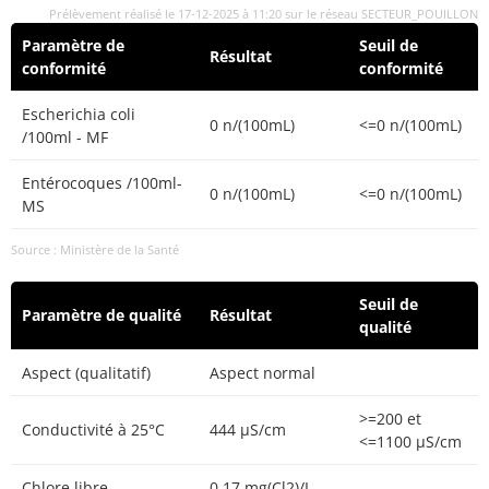
Prélèvement réalisé le 17-12-2025 à 11:20 sur le réseau SECTEUR_POUILLON
Paramètre de
Seuil de
Résultat
conformité
conformité
Escherichia coli
0 n/(100mL)
<=0 n/(100mL)
/100ml - MF
Entérocoques /100ml-
0 n/(100mL)
<=0 n/(100mL)
MS
Source : Ministère de la Santé
Seuil de
Paramètre de qualité
Résultat
qualité
Aspect (qualitatif)
Aspect normal
>=200 et
Conductivité à 25°C
444 µS/cm
<=1100 µS/cm
Chlore libre
0,17 mg(Cl2)/L