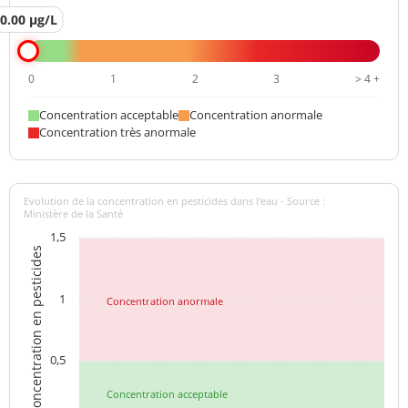
0.00 µg/L
0
1
2
3
> 4 +
Concentration acceptable
Concentration anormale
Concentration très anormale
Evolution de la concentration en pesticides dans l'eau - Source :
Ministère de la Santé
1,5
Concentration en pesticides
1
Concentration anormale
0,5
Concentration acceptable