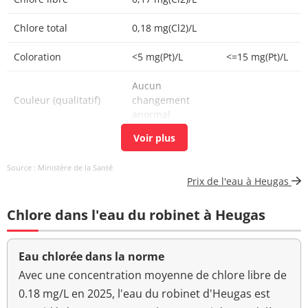
Chlore total
0,18 mg(Cl2)/L
Coloration
<5 mg(Pt)/L
<=15 mg(Pt)/L
Aucun
Couleur (qualitatif)
changement
anormal
Bactéries coliformes
0 n/(100mL)
<=0 n/(100mL)
/100ml-MS
Source : Ministère de la Santé
Prix de l'eau à Heugas
Fer total
14 µg/L
<=200 µg/L
Chlore dans l'eau du robinet à Heugas
Bact. aér. revivifiables
0 n/mL
à 22°-68h
Eau chlorée dans la norme
Bact. aér. revivifiables
0 n/mL
à 36°-44h
Avec une concentration moyenne de chlore libre de
0.18 mg/L en 2025, l'eau du robinet d'Heugas est
Manganèse total
<2 µg/L
<=50 µg/L