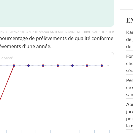
E
e 26-05-2026 à 10:57 sur le réseau ANTENNE R.MINIERE - RIVE GAUCHE CHER
Ka
 pourcentage de prélèvements de qualité conforme
de 
lèvements d'une année.
de 
For
 la Santé
cho
séc
Per
ce 
san
Apr
jur
pou
la