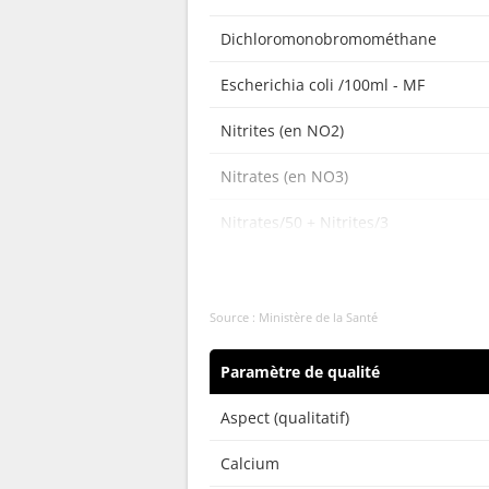
Dichloromonobromométhane
Escherichia coli /100ml - MF
Nitrites (en NO2)
Nitrates (en NO3)
Nitrates/50 + Nitrites/3
Entérocoques /100ml-MS
Trihalométhanes (4 substances)
Source : Ministère de la Santé
Paramètre de qualité
Aspect (qualitatif)
Calcium