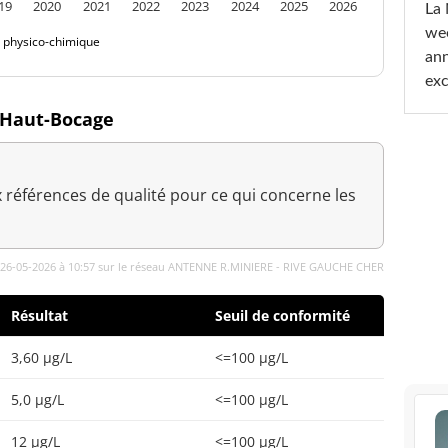
19
2020
2021
2022
2023
2024
2025
2026
La 
wee
é physico-chimique
ann
exc
à Haut-Bocage
 références de qualité pour ce qui concerne les
e 26-05-2026 à 10:57 sur le réseau ANTENNE R.MINIERE - RIVE GAUCHE CHER
Résultat
Seuil de conformité
3,60 µg/L
<=100 µg/L
5,0 µg/L
<=100 µg/L
12 µg/L
<=100 µg/L