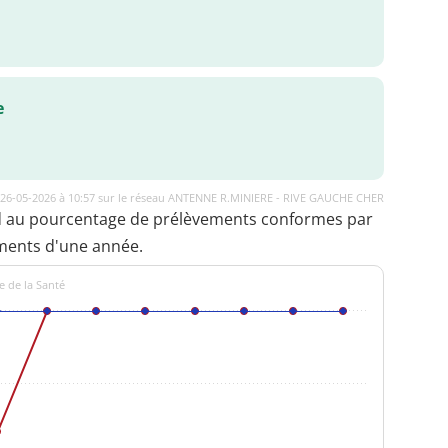
e
e 26-05-2026 à 10:57 sur le réseau ANTENNE R.MINIERE - RIVE GAUCHE CHER
d au pourcentage de prélèvements conformes par
ments d'une année.
e de la Santé