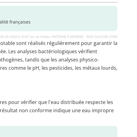
lité françaises
e 26-05-2026 à 10:57 sur le réseau ANTENNE R.MINIERE - RIVE GAUCHE CHER
potable sont réalisés régulièrement pour garantir la
uée. Les analyses bactériologiques vérifient
thogènes, tandis que les analyses physico-
es comme le pH, les pesticides, les métaux lourds,
es pour vérifier que l'eau distribuée respecte les
 résultat non conforme indique une eau impropre