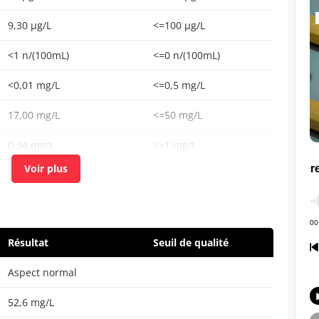
9,30 µg/L
<=100 µg/L
<1 n/(100mL)
<=0 n/(100mL)
<0,01 mg/L
<=0,5 mg/L
17,00 mg/L
<=50 mg/L
0,34 mg/L
<=1 mg/L
<1 n/(100mL)
<=0 n/(100mL)
29,90 µg/L
<=100 µg/L
Résultat
Seuil de qualité
Aspect normal
52,6 mg/L