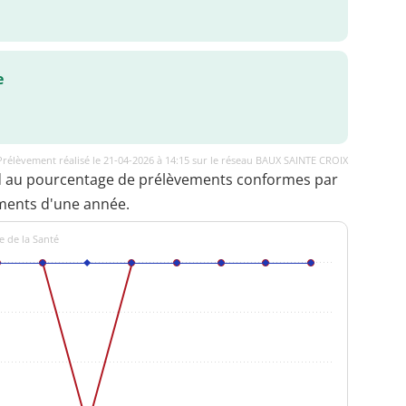
e
Prélèvement réalisé le 21-04-2026 à 14:15 sur le réseau BAUX SAINTE CROIX
d au pourcentage de prélèvements conformes par
ments d'une année.
e de la Santé