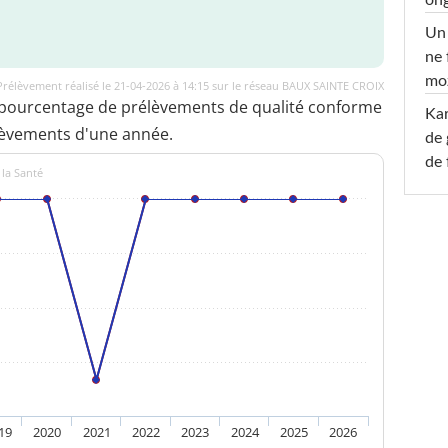
Un 
ne 
moz
Prélèvement réalisé le 21-04-2026 à 14:15 sur le réseau BAUX SAINTE CROIX
 pourcentage de prélèvements de qualité conforme
Ka
lèvements d'une année.
de 
de 
 la Santé
19
2020
2021
2022
2023
2024
2025
2026