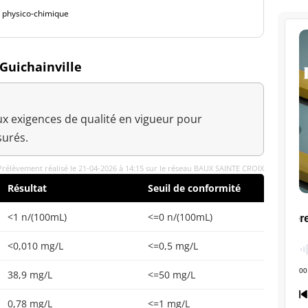
é physico-chimique
 Guichainville
x exigences de qualité en vigueur pour
urés.
Prélèvement réalisé le 21-04-2026 à 14:15 sur le réseau BAUX SAINTE CROIX
Résultat
Seuil de conformité
<1 n/(100mL)
<=0 n/(100mL)
<0,010 mg/L
<=0,5 mg/L
38,9 mg/L
<=50 mg/L
0,78 mg/L
<=1 mg/L