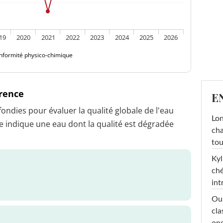
19
2020
2021
2022
2023
2024
2025
2026
nformité physico-chimique
érence
E
dies pour évaluer la qualité globale de l'eau
Lon
 indique une eau dont la qualité est dégradée
cha
tou
Kyl
ché
int
Oub
cla
ong