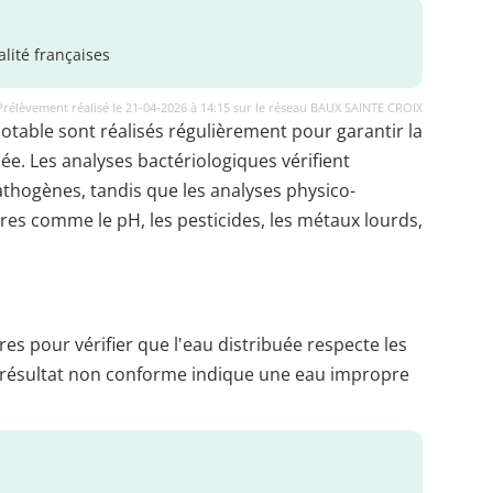
lité françaises
Prélèvement réalisé le 21-04-2026 à 14:15 sur le réseau BAUX SAINTE CROIX
potable sont réalisés régulièrement pour garantir la
uée. Les analyses bactériologiques vérifient
thogènes, tandis que les analyses physico-
es comme le pH, les pesticides, les métaux lourds,
es pour vérifier que l'eau distribuée respecte les
 résultat non conforme indique une eau impropre