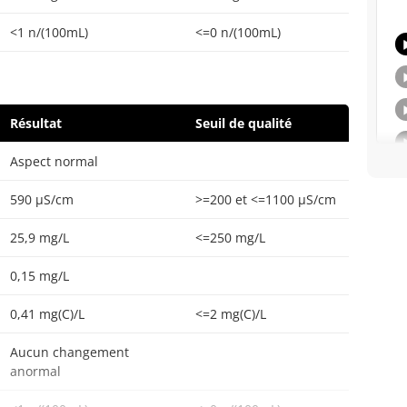
<1 n/(100mL)
<=0 n/(100mL)
Résultat
Seuil de qualité
Aspect normal
590 µS/cm
>=200 et <=1100 µS/cm
25,9 mg/L
<=250 mg/L
0,15 mg/L
0,41 mg(C)/L
<=2 mg(C)/L
Aucun changement
anormal