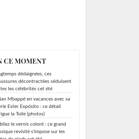
N CE MOMENT
gtemps dédaignées, ces
ussures décontractées séduisent
tes les célébrités cet été
ian Mbappé en vacances avec sa
rie Ester Expósito : ce détail
rigue la Toile (photos)
liez le vernis coloré : ce grand
ssique revisité s'impose sur les
les de pieds cet été