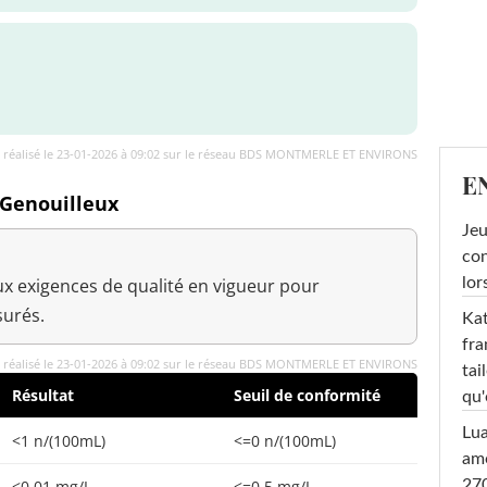
 réalisé le 23-01-2026 à 09:02 sur le réseau BDS MONTMERLE ET ENVIRONS
E
 Genouilleux
Jeu
con
x exigences de qualité en vigueur pour
lor
urés.
Kat
fra
 réalisé le 23-01-2026 à 09:02 sur le réseau BDS MONTMERLE ET ENVIRONS
tai
Résultat
Seuil de conformité
qu'
Lu
<1 n/(100mL)
<=0 n/(100mL)
amo
<0,01 mg/L
<=0,5 mg/L
270