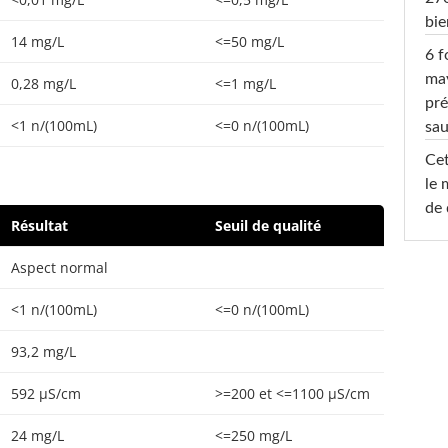
bi
14 mg/L
<=50 mg/L
6 f
ma
0,28 mg/L
<=1 mg/L
pré
<1 n/(100mL)
<=0 n/(100mL)
sa
Cet
le 
de 
Résultat
Seuil de qualité
Aspect normal
<1 n/(100mL)
<=0 n/(100mL)
93,2 mg/L
592 µS/cm
>=200 et <=1100 µS/cm
24 mg/L
<=250 mg/L