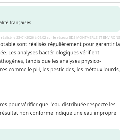
lité françaises
 réalisé le 23-01-2026 à 09:02 sur le réseau BDS MONTMERLE ET ENVIRONS
potable sont réalisés régulièrement pour garantir la
uée. Les analyses bactériologiques vérifient
thogènes, tandis que les analyses physico-
es comme le pH, les pesticides, les métaux lourds,
es pour vérifier que l'eau distribuée respecte les
 résultat non conforme indique une eau impropre