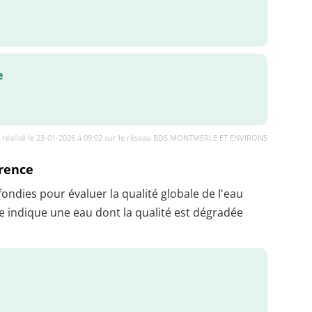
e
 réalisé le 23-01-2026 à 09:02 sur le réseau BDS MONTMERLE ET ENVIRONS
érence
dies pour évaluer la qualité globale de l'eau
 indique une eau dont la qualité est dégradée