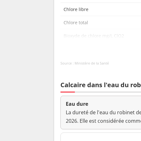
Chlore libre
Chlore total
Bioxyde de chlore mg/L ClO2
Carbone organique total
Coloration
Source : Ministère de la Santé
Bactéries coliformes /100ml-MS
Calcaire dans l'eau du ro
Bact. aér. revivifiables à 22°-68h
Bact. aér. revivifiables à 36°-44h
Eau dure
La dureté de l'eau du robinet 
Magnésium
2026. Elle est considérée comme
Ammonium (en NH4)