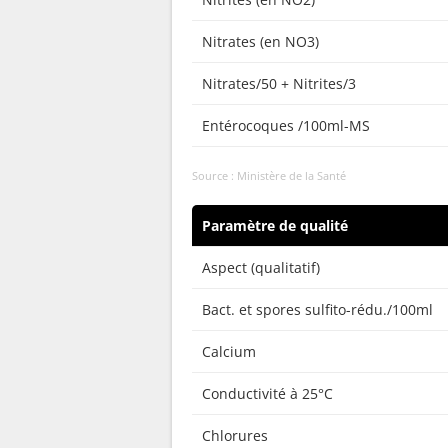
Nitrates (en NO3)
Nitrates/50 + Nitrites/3
Entérocoques /100ml-MS
Source : Ministère de la Santé
Paramètre de qualité
Aspect (qualitatif)
Bact. et spores sulfito-rédu./100ml
Calcium
Conductivité à 25°C
Chlorures