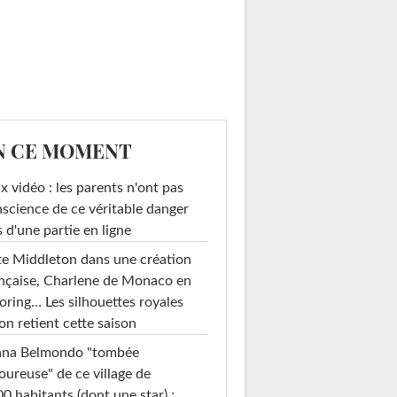
N CE MOMENT
x vidéo : les parents n'ont pas
science de ce véritable danger
s d'une partie en ligne
e Middleton dans une création
nçaise, Charlene de Monaco en
loring… Les silhouettes royales
on retient cette saison
ana Belmondo "tombée
ureuse" de ce village de
0 habitants (dont une star) :