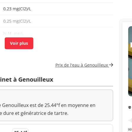
0,23 mg(Cl2)/L
0,25 mg(Cl2)/L
N.M. mg/L
0,61 mg(C)/L
<=2 mg(C)/L
<5 mg(Pt)/L
<=15 mg(Pt)/L
Prix de l'eau à Genouilleux
<1 n/(100mL)
<=0 n/(100mL)
binet à Genouilleux
<1 n/mL
<1 n/mL
de Genouilleux est de 25.44°f en moyenne en
5,2 mg(Mg)/L
 dure et génératrice de tartre.
<0,05 mg/L
<=0,1 mg/L