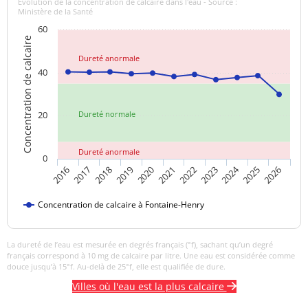
Evolution de la concentration de calcaire dans l'eau - Source :
Ministère de la Santé
Titre hydrotimétrique
29,9 °f
60
Concentration de calcaire
Turbidité
0,69 NFU
<=2 NFU
Dureté anormale
néphélométrique NFU
40
20
Dureté normale
Dureté anormale
0
2024
2019
2021
2023
2025
2016
2018
2020
2022
2026
2017
Concentration de calcaire à Fontaine-Henry
La dureté de l’eau est mesurée en degrés français (°f), sachant qu’un degré
français correspond à 10 mg de calcaire par litre. Une eau est considérée comme
douce jusqu’à 15°f. Au-delà de 25°f, elle est qualifiée de dure.
Villes où l'eau est la plus calcaire