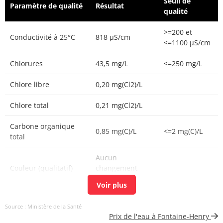
Seuil de
Paramètre de qualité
Résultat
qualité
>=200 et
Conductivité à 25°C
818 µS/cm
<=1100 µS/cm
Chlorures
43,5 mg/L
<=250 mg/L
Chlore libre
0,20 mg(Cl2)/L
Chlore total
0,21 mg(Cl2)/L
Carbone organique
0,85 mg(C)/L
<=2 mg(C)/L
total
Aucun
Couleur (qualitatif)
changement
anormal
Bactéries coliformes
<1 n/(100mL)
<=0 n/(100mL)
Source : Ministère de la Santé
/100ml-MS
Prix de l'eau à Fontaine-Henry