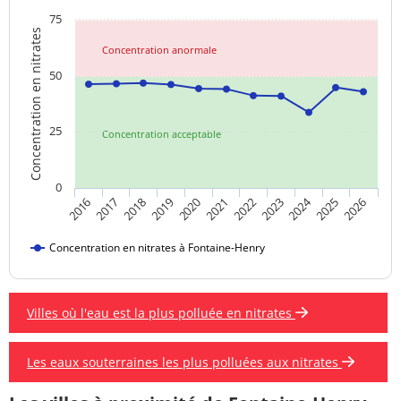
75
Concentration en nitrates
Concentration anormale
50
25
Concentration acceptable
0
2024
2019
2021
2023
2025
2016
2018
2020
2022
2026
2017
Concentration en nitrates à Fontaine-Henry
Villes où l'eau est la plus polluée en nitrates
Les eaux souterraines les plus polluées aux nitrates