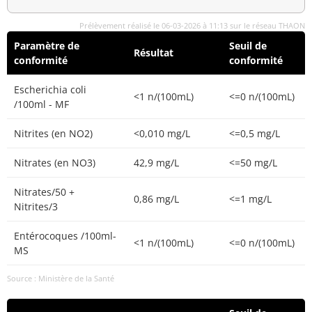
Prélèvement réalisé le 06-03-2026 à 11:13 sur le réseau THAON
Paramètre de
Seuil de
Résultat
conformité
conformité
Escherichia coli
<1 n/(100mL)
<=0 n/(100mL)
/100ml - MF
Nitrites (en NO2)
<0,010 mg/L
<=0,5 mg/L
Nitrates (en NO3)
42,9 mg/L
<=50 mg/L
Nitrates/50 +
0,86 mg/L
<=1 mg/L
Nitrites/3
Entérocoques /100ml-
<1 n/(100mL)
<=0 n/(100mL)
MS
Source : Ministère de la Santé