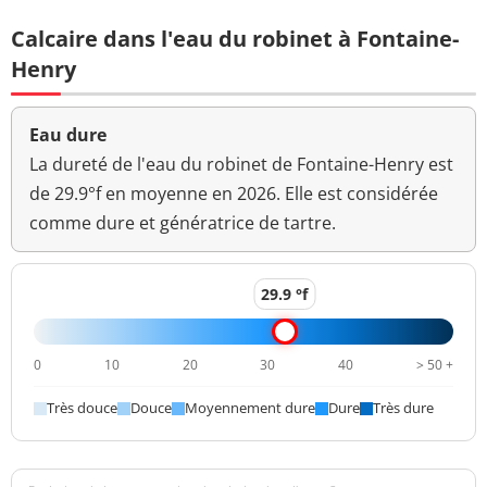
Bact. aér. revivifiables
<1 n/mL
Calcaire dans l'eau du robinet à Fontaine-
à 22°-68h
Henry
Bact. aér. revivifiables
<1 n/mL
à 36°-44h
Eau dure
Ammonium (en NH4)
<0,020 mg/L
<=0,1 mg/L
La dureté de l'eau du robinet de Fontaine-Henry est
de 29.9°f en moyenne en 2026. Elle est considérée
>=6,5 et <=9
pH
7,3 unité pH
comme dure et génératrice de tartre.
unité pH
Aucun
Saveur (qualitatif)
changement
29.9 °f
anormal
Sulfates
40,8 mg/L
<=250 mg/L
0
10
20
30
40
> 50 +
Titre alcalimétrique
Très douce
Douce
Moyennement dure
Dure
Très dure
28,0 °f
complet
Température de l'eau
12 °C
<=25 °C