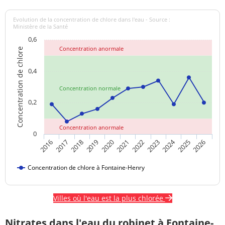
Evolution de la concentration de chlore dans l'eau - Source :
Ministère de la Santé
0,6
Concentration anormale
Concentration de chlore
0,4
Concentration normale
0,2
Concentration anormale
0
2024
2017
2021
2025
2018
2022
2026
2019
2023
2016
2020
Concentration de chlore à Fontaine-Henry
Villes où l'eau est la plus chlorée
Nitrates dans l'eau du robinet à Fontaine-