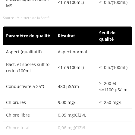
<1 n/(100mL)
<=0 n/(100mL)
MS
Source : Ministère de la Santé
Seuil de
Paramètre de qualité
Résultat
qualité
Aspect (qualitatif)
Aspect normal
Bact. et spores sulfito-
<1 n/(100mL)
<=0 n/(100mL)
rédu./100ml
>=200 et
Conductivité à 25°C
480 µS/cm
<=1100 µS/cm
Chlorures
9,00 mg/L
<=250 mg/L
Chlore libre
0,05 mg(Cl2)/L
Chlore total
0,06 mg(Cl2)/L