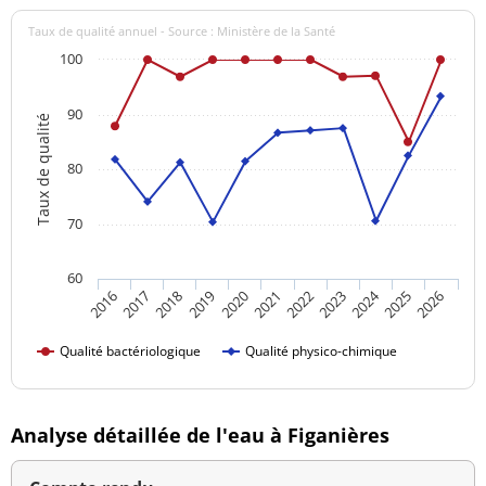
Taux de qualité annuel - Source : Ministère de la Santé
100
90
Taux de qualité
80
70
60
2024
2016
2021
2026
2020
2025
2019
2018
2023
2017
2022
Qualité bactériologique
Qualité physico-chimique
Analyse détaillée de l'eau à Figanières