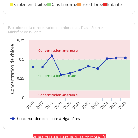
Faiblement traitée
Dans la norme
Très chlorée
Irritante
Evolution de la concentration de chlore dans l'eau - Source :
Ministère de la Santé
0,75
Concentration de chlore
Concentration anormale
0,5
Concentration normale
0,25
Concentration anormale
0
2024
2018
2021
2016
2019
2022
2025
2017
2020
2023
2026
Concentration de chlore à Figanières
Villes où l'eau est la plus chlorée