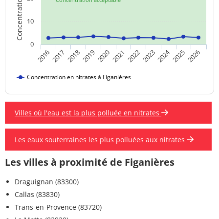
10
0
2024
2019
2021
2023
2025
2016
2018
2020
2022
2026
2017
Concentration en nitrates à Figanières
Villes où l'eau est la plus polluée en nitrates
Les eaux souterraines les plus polluées aux nitrates
Les villes à proximité de Figanières
Draguignan (83300)
Callas (83830)
Trans-en-Provence (83720)