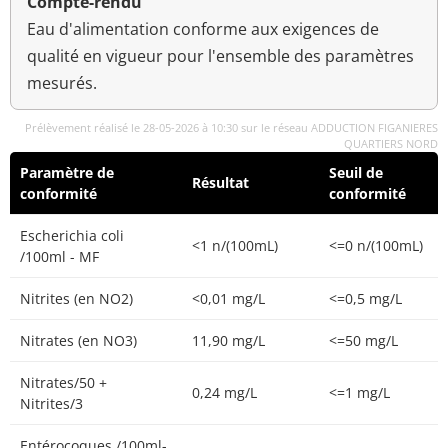
Compte-rendu
Eau d'alimentation conforme aux exigences de
qualité en vigueur pour l'ensemble des paramètres
mesurés.
Prélèvement réalisé le 28-05-2026 à 10:30 sur le réseau ADDUCTION FIGANIERES
QUARTIERS NORD
Paramètre de
Seuil de
Résultat
conformité
conformité
Escherichia coli
<1 n/(100mL)
<=0 n/(100mL)
/100ml - MF
Nitrites (en NO2)
<0,01 mg/L
<=0,5 mg/L
Nitrates (en NO3)
11,90 mg/L
<=50 mg/L
Nitrates/50 +
0,24 mg/L
<=1 mg/L
Nitrites/3
Entérocoques /100ml-