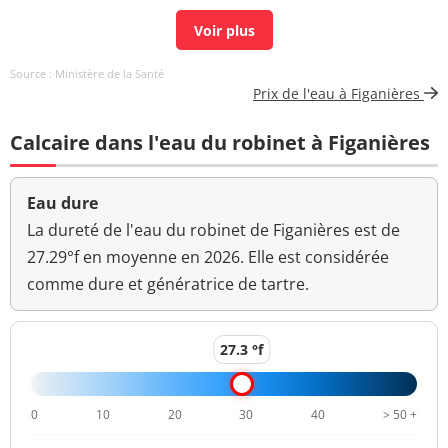
Carbone organique
0,62 mg(C)/L
<=2 mg(C)/L
total
Source : Ministère de la Santé
Aucun
Prix de l'eau à Figanières
Couleur (qualitatif)
changement
anormal
Calcaire dans l'eau du robinet à Figanières
Bactéries coliformes
<1 n/(100mL)
<=0 n/(100mL)
/100ml-MS
Eau dure
Bact. aér. revivifiables
La dureté de l'eau du robinet de Figanières est de
70 n/mL
à 22°-68h
27.29°f en moyenne en 2026. Elle est considérée
comme dure et génératrice de tartre.
Bact. aér. revivifiables
31 n/mL
à 36°-44h
27.3 °f
Ammonium (en NH4)
<0,01 mg/L
<=0,1 mg/L
>=6,5 et <=9
pH
7,69 unité pH
0
10
20
30
40
> 50 +
unité pH