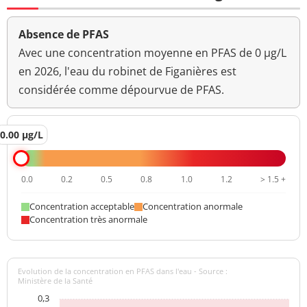
Absence de PFAS
Avec une concentration moyenne en PFAS de 0 µg/L
en 2026, l'eau du robinet de Figanières est
considérée comme dépourvue de PFAS.
0.00 µg/L
0.0
0.2
0.5
0.8
1.0
1.2
> 1.5 +
Concentration acceptable
Concentration anormale
Concentration très anormale
Evolution de la concentration en PFAS dans l'eau - Source :
Ministère de la Santé
0,3