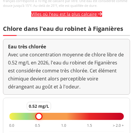
français correspond à 10 mg de calcaire par litre. Une eau est considérée comme
douce jusqu’à 15°f. Au-delà de 25°f, elle est qualifiée de dure.
Villes où l'eau est la plus calcaire
Chlore dans l'eau du robinet à Figanières
Eau très chlorée
Avec une concentration moyenne de chlore libre de
0.52 mg/L en 2026, l'eau du robinet de Figanières
est considérée comme très chlorée. Cet élément
chimique devient alors perceptible voire
dérangeant au goût et à l'odeur.
0.52 mg/L
0.0
0.5
1.0
1.5
> 2.0 +