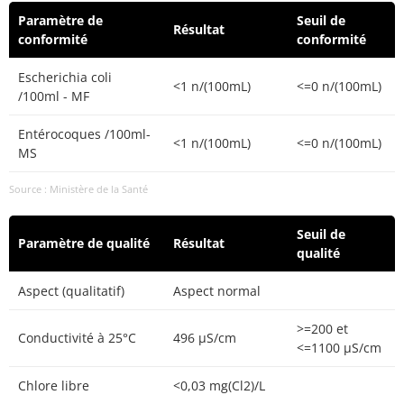
Paramètre de
Seuil de
Résultat
conformité
conformité
Escherichia coli
<1 n/(100mL)
<=0 n/(100mL)
/100ml - MF
Entérocoques /100ml-
<1 n/(100mL)
<=0 n/(100mL)
MS
Source : Ministère de la Santé
Seuil de
Paramètre de qualité
Résultat
qualité
Aspect (qualitatif)
Aspect normal
>=200 et
Conductivité à 25°C
496 µS/cm
<=1100 µS/cm
Chlore libre
<0,03 mg(Cl2)/L