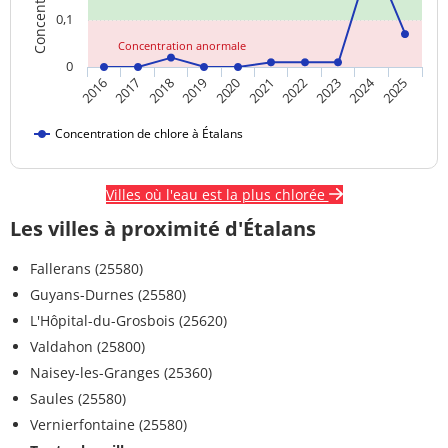
0,1
Concentration anormale
0
2024
2018
2023
2020
2025
2017
2022
2019
2016
2021
Concentration de chlore à Étalans
Villes où l'eau est la plus chlorée
Les villes à proximité d'Étalans
Fallerans (25580)
Guyans-Durnes (25580)
L'Hôpital-du-Grosbois (25620)
Valdahon (25800)
Naisey-les-Granges (25360)
Saules (25580)
Vernierfontaine (25580)