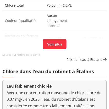
Chlore total
<0,03 mg(Cl2)/L
Aucun
Couleur (qualitatif)
changement
anormal
Bactéries coliformes
<1 n/(100mL)
<=0 n/(100mL)
/100ml-MS
Bact. aér. revivifiables
5 n/mL
Source : Ministère de la Santé
à 22°-68h
Prix de l'eau à Étalans
Bact. aér. revivifiables
137 n/mL
Chlore dans l'eau du robinet à Étalans
à 36°-44h
Ammonium (en NH4)
<0,01 mg/L
<=0,1 mg/L
Eau faiblement chlorée
Aucun
Avec une concentration moyenne de chlore libre de
Odeur (qualitatif)
changement
0.07 mg/L en 2025, l'eau du robinet d'Étalans est
anormal
considérée comme trop faiblement traitée. Une