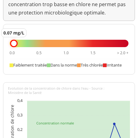
concentration trop basse en chlore ne permet pas
>=6,5 et <=9
pH
7,7 unité pH
unité pH
une protection microbiologique optimale.
Température de l'eau
23,0 °C
<=25 °C
0.07 mg/L
Turbidité
0,24 NFU
<=2 NFU
néphélométrique NFU
0.0
0.5
1.0
1.5
> 2.0 +
Faiblement traitée
Dans la norme
Très chlorée
Irritante
Evolution de la concentration de chlore dans l'eau - Source :
Ministère de la Santé
0,4
Concentration de chlore
0,3
Concentration normale
0,2