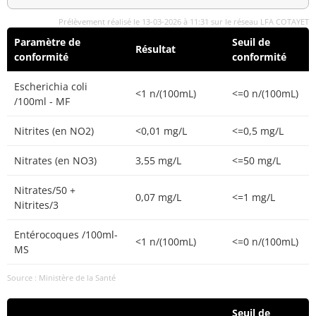
Prélèvement réalisé le 13-03-2026 à 11:31 sur le réseau LFA COTAYET
Paramètre de
Seuil de
Résultat
conformité
conformité
Escherichia coli
<1 n/(100mL)
<=0 n/(100mL)
/100ml - MF
Nitrites (en NO2)
<0,01 mg/L
<=0,5 mg/L
Nitrates (en NO3)
3,55 mg/L
<=50 mg/L
Nitrates/50 +
0,07 mg/L
<=1 mg/L
Nitrites/3
Entérocoques /100ml-
<1 n/(100mL)
<=0 n/(100mL)
MS
Source : Ministère de la Santé
Seuil de