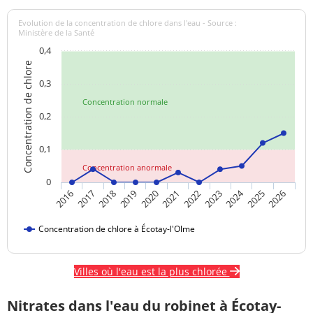
Evolution de la concentration de chlore dans l'eau - Source :
Ministère de la Santé
0,4
Concentration de chlore
0,3
Concentration normale
0,2
0,1
Concentration anormale
0
2024
2017
2021
2025
2018
2022
2026
2019
2023
2016
2020
Concentration de chlore à Écotay-l'Olme
Villes où l'eau est la plus chlorée
Nitrates dans l'eau du robinet à Écotay-