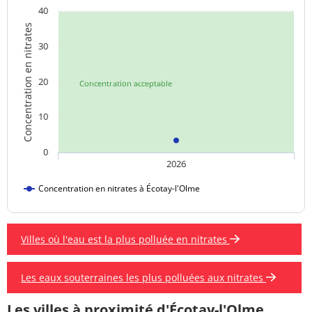
40
Concentration en nitrates
30
20
Concentration acceptable
10
0
2026
Concentration en nitrates à Écotay-l'Olme
Villes où l'eau est la plus polluée en nitrates
Les eaux souterraines les plus polluées aux nitrates
Les villes à proximité d'Écotay-l'Olme