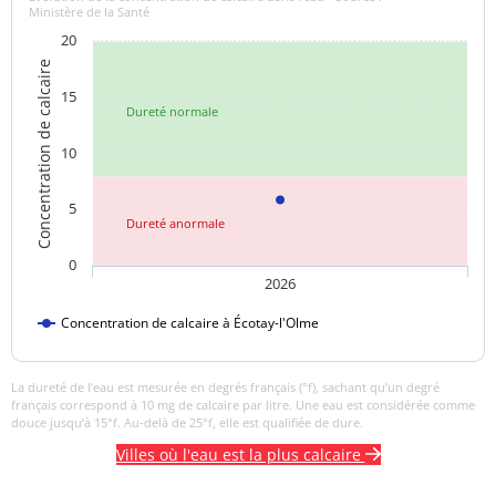
Ministère de la Santé
>=6,5 et <=9
pH
8,4 unité pH
20
unité pH
Concentration de calcaire
Aucun
15
Dureté normale
Saveur (qualitatif)
changement
anormal
10
Sulfates
3,60 mg/L
<=250 mg/L
5
Dureté anormale
Titre alcalimétrique
4,60 °f
complet
0
2026
Température de l'eau
10,1 °C
<=25 °C
Concentration de calcaire à Écotay-l'Olme
Titre hydrotimétrique
4,65 °f
La dureté de l’eau est mesurée en degrés français (°f), sachant qu’un degré
Turbidité
français correspond à 10 mg de calcaire par litre. Une eau est considérée comme
0,1 NFU
<=2 NFU
néphélométrique NFU
douce jusqu’à 15°f. Au-delà de 25°f, elle est qualifiée de dure.
Villes où l'eau est la plus calcaire