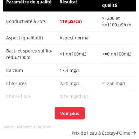
Paramètre de qualité
Résultat
qualité
>=200 et
Conductivité à 25°C
119 µS/cm
<=1100 µS/cm
Aspect (qualitatif)
Aspect normal
Bact. et spores sulfito-
<1 n/(100mL)
<=0 n/(100mL)
rédu./100ml
Calcium
17,3 mg/L
Chlorures
2,20 mg/L
<=250 mg/L
Chlore libre
0,15 mg(Cl2)/L
Chlore total
0,17 mg(Cl2)/L
Bioxyde de chlore
N.M. mg/L
Source : Ministère de la Santé
mg/L ClO2
Prix de l'eau à Écotay-l'Olme