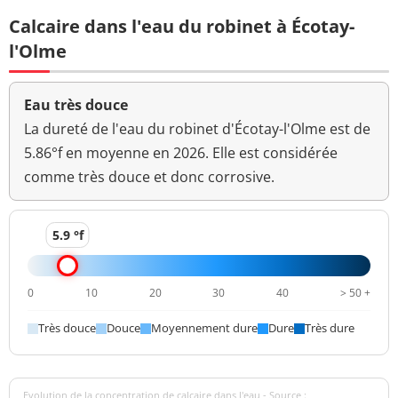
Carbone organique
0,61 mg(C)/L
<=2 mg(C)/L
Calcaire dans l'eau du robinet à Écotay-
total
l'Olme
Coloration
<5 mg(Pt)/L
<=15 mg(Pt)/L
Bactéries coliformes
Eau très douce
<1 n/(100mL)
<=0 n/(100mL)
/100ml-MS
La dureté de l'eau du robinet d'Écotay-l'Olme est de
5.86°f en moyenne en 2026. Elle est considérée
Bact. aér. revivifiables
<1 n/mL
comme très douce et donc corrosive.
à 22°-68h
Bact. aér. revivifiables
4 n/mL
à 36°-44h
5.9 °f
Magnésium
0,8 mg(Mg)/L
0
10
20
30
40
> 50 +
Ammonium (en NH4)
0,03 mg/L
<=0,1 mg/L
Très douce
Douce
Moyennement dure
Dure
Très dure
Aucun
Odeur (qualitatif)
changement
anormal
Evolution de la concentration de calcaire dans l'eau - Source :