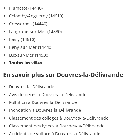
Sulfosulfuron
<0,02 µg/L
<=0,1 µg/L
Plumetot (14440)
Colomby-Anguerny (14610)
Terbuthylazin
<0,01 µg/L
<=0,1 µg/L
déséthyl
Cresserons (14440)
Langrune-sur-Mer (14830)
Terbuthylazine
<0,020 µg/L
<=0,1 µg/L
Basly (14610)
métabolite LM6
Bény-sur-Mer (14440)
Terbuméton
<0,02 µg/L
<=0,1 µg/L
Luc-sur-Mer (14530)
Toutes les villes
Terbuméton-désethyl
<0,02 µg/L
<=0,1 µg/L
En savoir plus sur Douvres-la-Délivrande
Terbutryne
<0,02 µg/L
<=0,1 µg/L
Douvres-la-Délivrande
Thiamethoxam
<0,02 µg/L
<=0,1 µg/L
Avis de décès à Douvres-la-Délivrande
Pollution à Douvres-la-Délivrande
Trinéxapac-éthyl
<0,02 µg/L
<=0,1 µg/L
Inondation à Douvres-la-Délivrande
Triflusulfuron-methyl
<0,02 µg/L
<=0,1 µg/L
Classement des collèges à Douvres-la-Délivrande
Classement des lycées à Douvres-la-Délivrande
Accidents de voiture à Douvres-la-Délivrande