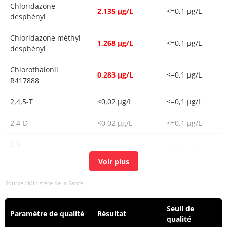
Chloridazone
2,135 µg/L
<=0,1 µg/L
desphényl
Chloridazone méthyl
1,268 µg/L
<=0,1 µg/L
desphényl
Chlorothalonil
0,283 µg/L
<=0,1 µg/L
R417888
2,4,5-T
<0,02 µg/L
<=0,1 µg/L
2,4-D
<0,02 µg/L
<=0,1 µg/L
2,6
<0,02 µg/L
<=0,1 µg/L
Dichlorobenzamide
Propanil
<0,02 µg/L
<=0,1 µg/L
Source : Ministère de la Santé
Atrazine-2-hydroxy
<0,02 µg/L
<=0,1 µg/L
Seuil de
Paramètre de qualité
Résultat
Acétochlore
<0,02 µg/L
<=0,1 µg/L
qualité