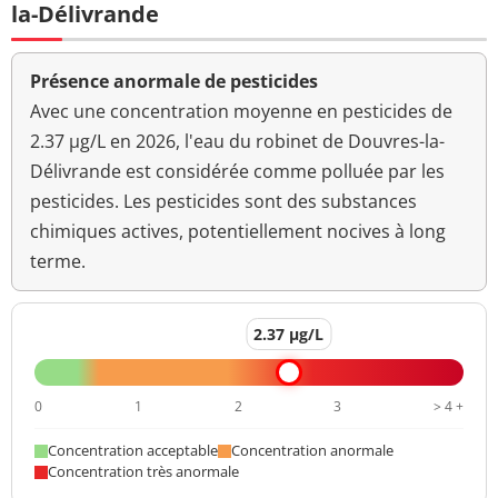
la-Délivrande
Fipronil
<0,02 µg/L
<=0,1 µg/L
Flazasulfuron
<0,02 µg/L
<=0,1 µg/L
Présence anormale de pesticides
Fluazifop butyl
<0,02 µg/L
<=0,1 µg/L
Avec une concentration moyenne en pesticides de
2.37 µg/L en 2026, l'eau du robinet de Douvres-la-
Fluazinam
<0,02 µg/L
<=0,1 µg/L
Délivrande est considérée comme polluée par les
Fludioxonil
pesticides. Les pesticides sont des substances
<0,02 µg/L
<=0,1 µg/L
chimiques actives, potentiellement nocives à long
Fluquinconazole
<0,02 µg/L
<=0,1 µg/L
terme.
Flurtamone
<0,02 µg/L
<=0,1 µg/L
2.37 µg/L
Flufénoxuron
<0,05 µg/L
<=0,1 µg/L
Mécoprop
<0,02 µg/L
<=0,1 µg/L
0
1
2
3
> 4 +
Fomesafen
<0,02 µg/L
<=0,1 µg/L
Concentration acceptable
Concentration anormale
Concentration très anormale
Fenpropimorphe
<0,02 µg/L
<=0,1 µg/L