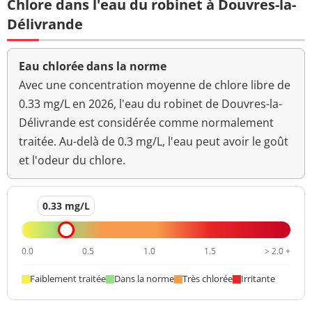
Chlore dans l'eau du robinet à Douvres-la-
dichlorophényl)-3-
<0,02 µg/L
<=0,1 µg/L
méthylurée
Température de l'eau
13 °C
<=25 °C
Délivrande
1-(3,4-dichlorophényl)-
Titre hydrotimétrique
13,5 °f
<0,02 µg/L
<=0,1 µg/L
urée
Eau chlorée dans la norme
Turbidité
Avec une concentration moyenne de chlore libre de
0,12 NFU
<=2 NFU
Diflubenzuron
<0,02 µg/L
<=0,1 µg/L
néphélométrique NFU
0.33 mg/L en 2026, l'eau du robinet de Douvres-la-
Diflufénicanil
<0,01 µg/L
<=0,1 µg/L
Délivrande est considérée comme normalement
traitée. Au-delà de 0.3 mg/L, l'eau peut avoir le goût
Difenacoum
<0,05 µg/L
<=0,1 µg/L
et l'odeur du chlore.
Difénoconazole
<0,02 µg/L
<=0,1 µg/L
0.33 mg/L
Diuron
<0,02 µg/L
<=0,1 µg/L
Diméthomorphe
<0,02 µg/L
<=0,1 µg/L
0.0
0.5
1.0
1.5
> 2.0 +
Desmétryne
<0,02 µg/L
<=0,1 µg/L
Faiblement traitée
Dans la norme
Très chlorée
Irritante
Dinitrocrésol
<0,02 µg/L
<=0,1 µg/L