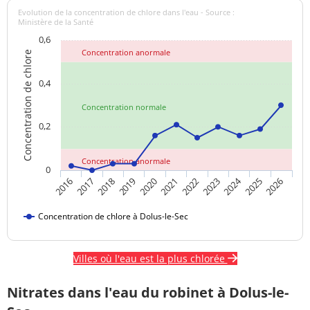
Evolution de la concentration de chlore dans l'eau - Source :
Ministère de la Santé
0,6
Concentration anormale
Concentration de chlore
0,4
Concentration normale
0,2
Concentration anormale
0
2024
2017
2021
2025
2018
2022
2026
2019
2023
2016
2020
Concentration de chlore à Dolus-le-Sec
Villes où l'eau est la plus chlorée
Nitrates dans l'eau du robinet à Dolus-le-