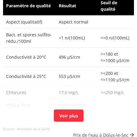
Seuil de
Paramètre de qualité
Résultat
qualité
Aspect (qualitatif)
Aspect normal
Bact. et spores sulfito-
<1 n/(100mL)
<=0 n/(100mL)
rédu./100ml
>=180 et
Conductivité à 20°C
496 µS/cm
<=1000 µS/cm
>=200 et
Conductivité à 25°C
553 µS/cm
<=1100 µS/cm
Chlorures
17,0 mg/L
<=250 mg/L
Chlore libre
0,30 mg(Cl2)/L
Chlore total
0,32 mg(Cl2)/L
Source : Ministère de la Santé
Carbone organique
<0,30 mg(C)/L
<=2 mg(C)/L
Prix de l'eau à Dolus-le-Sec