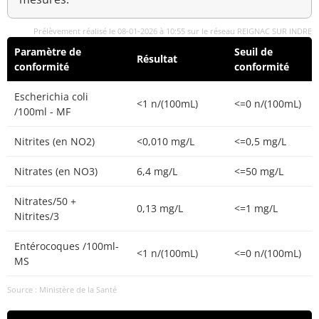
Prélèvement réalisé le 08-01-2026 à 10:55 sur le réseau REIGNAC SUR INDRE
Paramètre de
Seuil de
Résultat
conformité
conformité
Escherichia coli
<1 n/(100mL)
<=0 n/(100mL)
/100ml - MF
Nitrites (en NO2)
<0,010 mg/L
<=0,5 mg/L
Nitrates (en NO3)
6,4 mg/L
<=50 mg/L
Nitrates/50 +
0,13 mg/L
<=1 mg/L
Nitrites/3
Entérocoques /100ml-
<1 n/(100mL)
<=0 n/(100mL)
MS
Source : Ministère de la Santé