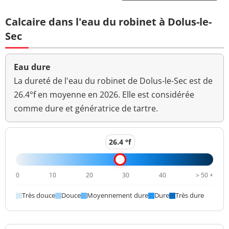
total
Calcaire dans l'eau du robinet à Dolus-le-
Coloration
<5 mg(Pt)/L
<=15 mg(Pt)/L
Sec
Aucun
Couleur (qualitatif)
changement
anormal
Eau dure
La dureté de l'eau du robinet de Dolus-le-Sec est de
Bactéries coliformes
<1 n/(100mL)
<=0 n/(100mL)
26.4°f en moyenne en 2026. Elle est considérée
/100ml-MS
comme dure et génératrice de tartre.
Fer total
2 µg/L
<=200 µg/L
Bact. aér. revivifiables
26.4 °f
<1 n/mL
à 22°-68h
Bact. aér. revivifiables
0
10
20
30
40
> 50 +
<1 n/mL
à 36°-44h
Très douce
Douce
Moyennement dure
Dure
Très dure
Ammonium (en NH4)
<0,010 mg/L
<=0,1 mg/L
>=6,5 et <=9