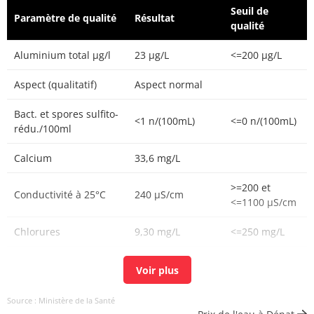
Seuil de
Paramètre de qualité
Résultat
qualité
Aluminium total µg/l
23 µg/L
<=200 µg/L
Aspect (qualitatif)
Aspect normal
Bact. et spores sulfito-
<1 n/(100mL)
<=0 n/(100mL)
rédu./100ml
Calcium
33,6 mg/L
>=200 et
Conductivité à 25°C
240 µS/cm
<=1100 µS/cm
Chlorures
9,30 mg/L
<=250 mg/L
Chlore libre
0,07 mg(Cl2)/L
Chlore total
0,11 mg(Cl2)/L
Source : Ministère de la Santé