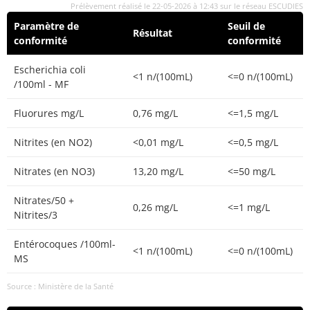
Prélèvement réalisé le 22-05-2026 à 12:43 sur le réseau ESCUDIES
Paramètre de
Seuil de
Résultat
conformité
conformité
Escherichia coli
<1 n/(100mL)
<=0 n/(100mL)
/100ml - MF
Fluorures mg/L
0,76 mg/L
<=1,5 mg/L
Nitrites (en NO2)
<0,01 mg/L
<=0,5 mg/L
Nitrates (en NO3)
13,20 mg/L
<=50 mg/L
Nitrates/50 +
0,26 mg/L
<=1 mg/L
Nitrites/3
Entérocoques /100ml-
<1 n/(100mL)
<=0 n/(100mL)
MS
Source : Ministère de la Santé