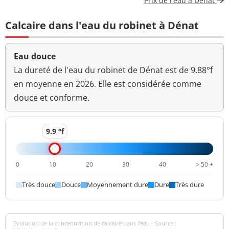
Prix de l'eau à Dénat
Bioxyde de chlore
N.M. mg/L
mg/L ClO2
Calcaire dans l'eau du robinet à Dénat
Résiduel de ClO2
N.M. mg/L
après dégazage
Eau douce
Carbone organique
La dureté de l'eau du robinet de Dénat est de 9.88°f
0,64 mg(C)/L
<=2 mg(C)/L
total
en moyenne en 2026. Elle est considérée comme
douce et conforme.
Coloration
<5 mg(Pt)/L
<=15 mg(Pt)/L
Aucun
9.9 °f
Couleur (qualitatif)
changement
anormal
0
10
20
30
40
> 50 +
Bactéries coliformes
<1 n/(100mL)
<=0 n/(100mL)
/100ml-MS
Très douce
Douce
Moyennement dure
Dure
Très dure
Bact. aér. revivifiables
<1 n/mL
à 22°-68h
Evolution de la concentration de calcaire dans l'eau - Source :