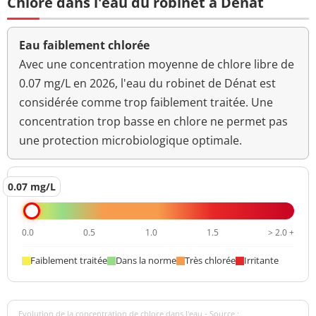
Chlore dans l'eau du robinet à Dénat
Titre hydrotimétrique
9,88 °f
Eau faiblement chlorée
Turbidité
<0,1 NFU
<=2 NFU
Avec une concentration moyenne de chlore libre de
néphélométrique NFU
0.07 mg/L en 2026, l'eau du robinet de Dénat est
considérée comme trop faiblement traitée. Une
concentration trop basse en chlore ne permet pas
une protection microbiologique optimale.
0.07 mg/L
0.0
0.5
1.0
1.5
> 2.0 +
Faiblement traitée
Dans la norme
Très chlorée
Irritante
Evolution de la concentration de chlore dans l'eau - Source :