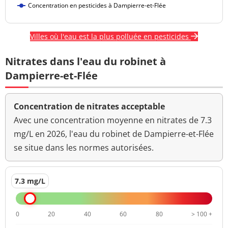
Diflubenzuron
<0,020 µg/L
<=0,1 µg/L
Concentration en pesticides à Dampierre-et-Flée
Diflufénicanil
<0,020 µg/L
<=0,1 µg/L
Villes où l'eau est la plus polluée en pesticides
Difénoconazole
<0,020 µg/L
<=0,1 µg/L
Nitrates dans l'eau du robinet à
Diméfuron
<0,020 µg/L
<=0,1 µg/L
Dampierre-et-Flée
Dimétachlore
<0,020 µg/L
<=0,1 µg/L
Concentration de nitrates acceptable
Diméthoate
<0,020 µg/L
<=0,1 µg/L
Avec une concentration moyenne en nitrates de 7.3
Diphenylamine
<0,020 µg/L
<=0,1 µg/L
mg/L en 2026, l'eau du robinet de Dampierre-et-Flée
se situe dans les normes autorisées.
Diuron
<0,020 µg/L
<=0,1 µg/L
N,N-diméthyl-N'-
<0,020 µg/L
<=0,1 µg/L
7.3 mg/L
phénylsulfamide
N,N-Dimet-tolylsulphamid
<0,020 µg/L
<=0,1 µg/L
0
20
40
60
80
> 100 +