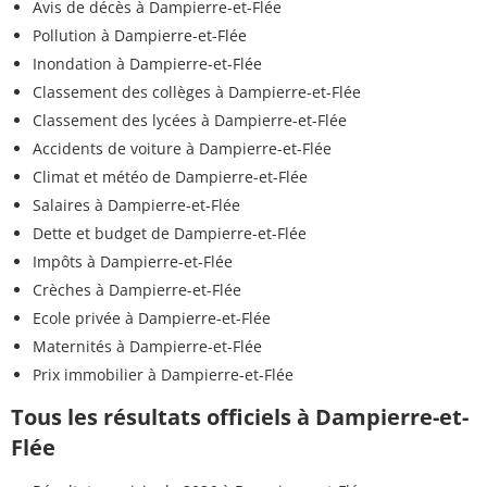
Avis de décès à Dampierre-et-Flée
Flonicamide
<0,020 µg/L
<=0,1 µg/L
Pollution à Dampierre-et-Flée
Florasulam
<0,020 µg/L
<=0,1 µg/L
Inondation à Dampierre-et-Flée
Classement des collèges à Dampierre-et-Flée
Fluopicolide
<0,020 µg/L
<=0,1 µg/L
Classement des lycées à Dampierre-et-Flée
Fluazinam
<0,020 µg/L
<=0,1 µg/L
Accidents de voiture à Dampierre-et-Flée
Climat et météo de Dampierre-et-Flée
Fludioxonil
<0,020 µg/L
<=0,1 µg/L
Salaires à Dampierre-et-Flée
Dette et budget de Dampierre-et-Flée
Fluopyram
<0,020 µg/L
<=0,1 µg/L
Impôts à Dampierre-et-Flée
Flupyrsulfuron-méthyle
<0,020 µg/L
<=0,1 µg/L
Crèches à Dampierre-et-Flée
Ecole privée à Dampierre-et-Flée
Flurtamone
<0,020 µg/L
<=0,1 µg/L
Maternités à Dampierre-et-Flée
Flufenacet
<0,020 µg/L
<=0,1 µg/L
Prix immobilier à Dampierre-et-Flée
Tous les résultats officiels à Dampierre-et-
Fluxapyroxad
<0,020 µg/L
<=0,1 µg/L
Flée
Mécoprop
<0,020 µg/L
<=0,1 µg/L