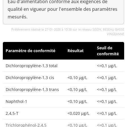
Eau d'alimentation conforme aux exigences de
qualité en vigueur pour l'ensemble des paramètres
mesurés.
Prélèvement réalisé le 27-01-2026 à 10:38 sur le réseau SISOV, RESEAU BASSE
VINGEANNE
Seuil de
Paramètre de conformité
Résultat
conformité
Dichloropropylène-1,3 total
<=0,1 µg/L
Dichloropropylène-1,3 cis
<0,10 µg/L
<=0,1 µg/L
Dichloropropylène-1,3 trans
<0,10 µg/L
<=0,1 µg/L
Naphthol-1
<0,10 µg/L
<=0,1 µg/L
2,4,5-T
<0,020 µg/L
<=0,1 µg/L
Trichlorophénol-2,4,5
<0,10 µg/L
<=0,1 µg/L