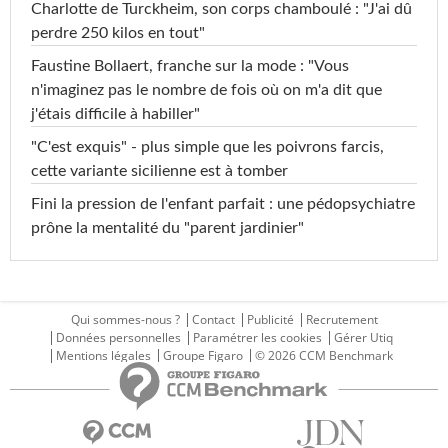
Charlotte de Turckheim, son corps chamboulé : "J'ai dû
perdre 250 kilos en tout"
Glyphosate
<0,10 µg/L
<=0,1 µg/L
Faustine Bollaert, franche sur la mode : "Vous
Dieldrine
<0,002 µg/L
<=0,03 µg/L
n'imaginez pas le nombre de fois où on m'a dit que
j'étais difficile à habiller"
Heptachlore
<0,010 µg/L
<=0,03 µg/L
"C'est exquis" - plus simple que les poivrons farcis,
Heptachlore époxyde
<0,010 µg/L
<=0,03 µg/L
cette variante sicilienne est à tomber
Heptachlore époxyde cis
<0,010 µg/L
<=0,03 µg/L
Fini la pression de l'enfant parfait : une pédopsychiatre
prône la mentalité du "parent jardinier"
Heptachlore époxyde trans
<0,010 µg/L
<=0,03 µg/L
Hexazinone
<0,020 µg/L
<=0,1 µg/L
Qui sommes-nous ?
Contact
Publicité
Recrutement
Hydrazide maleïque
<0,100 µg/L
<=0,1 µg/L
Données personnelles
Paramétrer les cookies
Gérer Utiq
Mentions légales
Groupe Figaro
© 2026 CCM Benchmark
Hymexazol
<0,100 µg/L
<=0,1 µg/L
Imazamox
<0,020 µg/L
<=0,1 µg/L