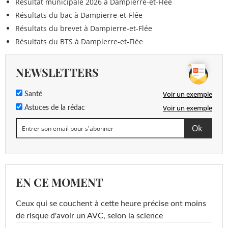
Résultat municipale 2026 à Dampierre-et-Flée
Fénuron
<0,020 µg/L
<=0,1 µg/L
Résultats du bac à Dampierre-et-Flée
Résultats du brevet à Dampierre-et-Flée
Folpel
<0,10 µg/L
<=0,1 µg/L
Résultats du BTS à Dampierre-et-Flée
Foramsulfuron
<0,020 µg/L
<=0,1 µg/L
NEWSLETTERS
Fosthiazate
<0,020 µg/L
<=0,1 µg/L
Voir un exemple
Santé
Fenpropimorphe
<0,020 µg/L
<=0,1 µg/L
Voir un exemple
Astuces de la rédac
Fenpropidin
<0,020 µg/L
<=0,1 µg/L
Fluroxypir
<0,020 µg/L
<=0,1 µg/L
Fluroxypir-meptyl
<0,10 µg/L
<=0,1 µg/L
EN CE MOMENT
Flusilazol
<0,020 µg/L
<=0,1 µg/L
Flutriafol
<0,020 µg/L
<=0,1 µg/L
Ceux qui se couchent à cette heure précise ont moins
de risque d'avoir un AVC, selon la science
Glufosinate
<0,10 µg/L
<=0,1 µg/L