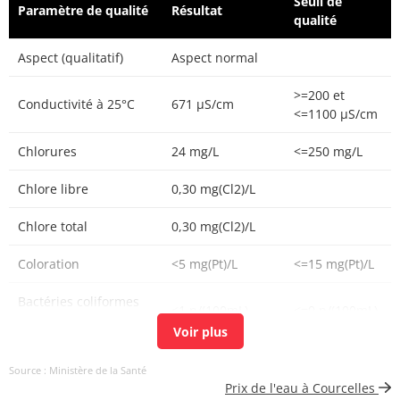
Seuil de
Paramètre de qualité
Résultat
qualité
Aspect (qualitatif)
Aspect normal
>=200 et
Conductivité à 25°C
671 µS/cm
<=1100 µS/cm
Chlorures
24 mg/L
<=250 mg/L
Chlore libre
0,30 mg(Cl2)/L
Chlore total
0,30 mg(Cl2)/L
Coloration
<5 mg(Pt)/L
<=15 mg(Pt)/L
Bactéries coliformes
<1 n/(100mL)
<=0 n/(100mL)
/100ml-MS
Bact. aér. revivifiables
<1 n/mL
Source : Ministère de la Santé
à 22°-68h
Prix de l'eau à Courcelles