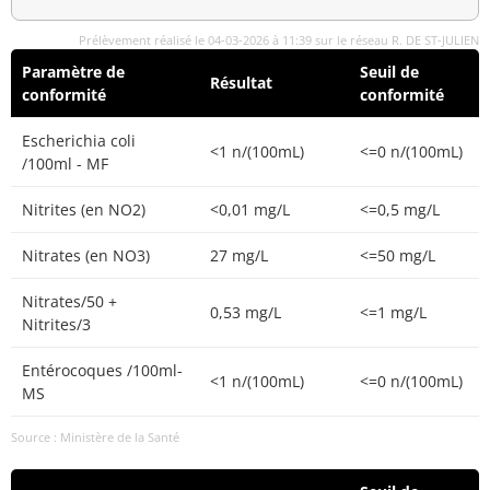
Prélèvement réalisé le 04-03-2026 à 11:39 sur le réseau R. DE ST-JULIEN
Paramètre de
Seuil de
Résultat
conformité
conformité
Escherichia coli
<1 n/(100mL)
<=0 n/(100mL)
/100ml - MF
Nitrites (en NO2)
<0,01 mg/L
<=0,5 mg/L
Nitrates (en NO3)
27 mg/L
<=50 mg/L
Nitrates/50 +
0,53 mg/L
<=1 mg/L
Nitrites/3
Entérocoques /100ml-
<1 n/(100mL)
<=0 n/(100mL)
MS
Source : Ministère de la Santé