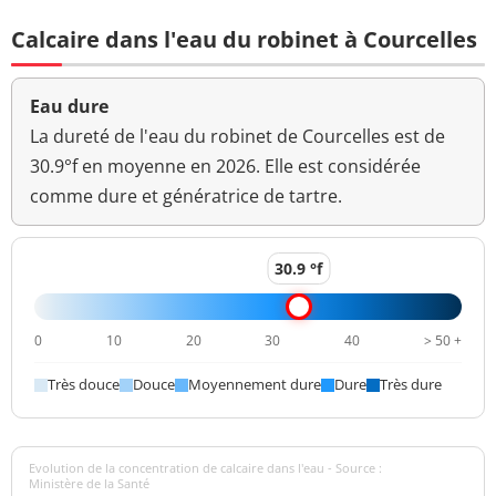
Bact. aér. revivifiables
1 n/mL
Calcaire dans l'eau du robinet à Courcelles
à 36°-44h
Ammonium (en NH4)
<0,01 mg/L
<=0,1 mg/L
Eau dure
Aucun
La dureté de l'eau du robinet de Courcelles est de
Odeur (qualitatif)
changement
30.9°f en moyenne en 2026. Elle est considérée
anormal
comme dure et génératrice de tartre.
>=6,5 et <=9
pH
7,2 unité pH
unité pH
30.9 °f
Aucun
Saveur (qualitatif)
changement
0
10
20
30
40
> 50 +
anormal
Très douce
Douce
Moyennement dure
Dure
Très dure
Sulfates
15 mg/L
<=250 mg/L
Titre alcalimétrique
<0,2 °f
Evolution de la concentration de calcaire dans l'eau - Source :
Titre alcalimétrique
Ministère de la Santé
29,9 °f