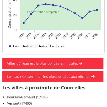
Concentration en nitrates
40
Concentration acceptable
20
0
2024
2019
2021
2023
2025
2016
2018
2020
2022
2026
2017
Concentration en nitrates à Courcelles
Villes où l'eau est la plus polluée en nitrates
Les eaux souterraines les plus polluées aux nitrates
Les villes à proximité de Courcelles
Poursay-Garnaud (17400)
Vervant (17400)