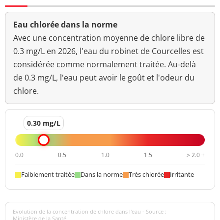
Eau chlorée dans la norme
Avec une concentration moyenne de chlore libre de
0.3 mg/L en 2026, l'eau du robinet de Courcelles est
considérée comme normalement traitée. Au-delà
de 0.3 mg/L, l'eau peut avoir le goût et l'odeur du
chlore.
0.30 mg/L
0.0
0.5
1.0
1.5
> 2.0 +
Faiblement traitée
Dans la norme
Très chlorée
Irritante
Evolution de la concentration de chlore dans l'eau - Source :
Ministère de la Santé