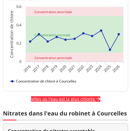
0,6
Concentration anormale
Concentration de chlore
0,4
Concentration normale
0,2
Concentration anormale
0
2024
2017
2021
2025
2018
2022
2026
2019
2023
2016
2020
Concentration de chlore à Courcelles
Villes où l'eau est la plus chlorée
Nitrates dans l'eau du robinet à Courcelles