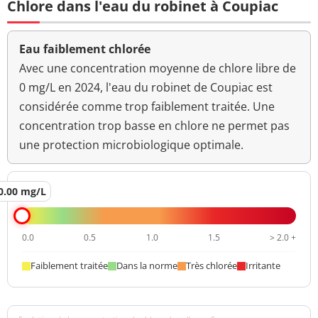
Chlore dans l'eau du robinet à Coupiac
Bact. aér. revivifiables
<1 n/mL
à 22°-68h
Eau faiblement chlorée
Bact. aér. revivifiables
Avec une concentration moyenne de chlore libre de
3 n/mL
à 36°-44h
0 mg/L en 2024, l'eau du robinet de Coupiac est
considérée comme trop faiblement traitée. Une
Ammonium (en NH4)
<0,01 mg/L
<=0,1 mg/L
concentration trop basse en chlore ne permet pas
Aucun
une protection microbiologique optimale.
Odeur (qualitatif)
changement
anormal
0.00 mg/L
>=6,5 et <=9
pH
8,2 unité pH
unité pH
0.0
0.5
1.0
1.5
> 2.0 +
Aucun
Saveur (qualitatif)
changement
Faiblement traitée
Dans la norme
Très chlorée
Irritante
anormal
Température de l'eau
8,9 °C
<=25 °C