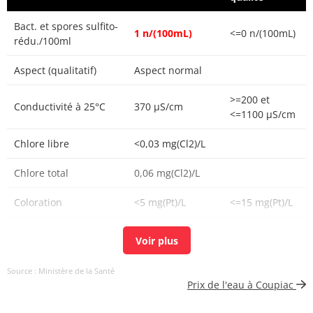
Bact. et spores sulfito-
1 n/(100mL)
<=0 n/(100mL)
rédu./100ml
Aspect (qualitatif)
Aspect normal
>=200 et
Conductivité à 25°C
370 µS/cm
<=1100 µS/cm
Chlore libre
<0,03 mg(Cl2)/L
Chlore total
0,06 mg(Cl2)/L
Coloration
<5 mg(Pt)/L
<=15 mg(Pt)/L
Aucun
Couleur (qualitatif)
changement
anormal
Source : Ministère de la Santé
Prix de l'eau à Coupiac
Bactéries coliformes
<1 n/(100mL)
<=0 n/(100mL)
/100ml-MS