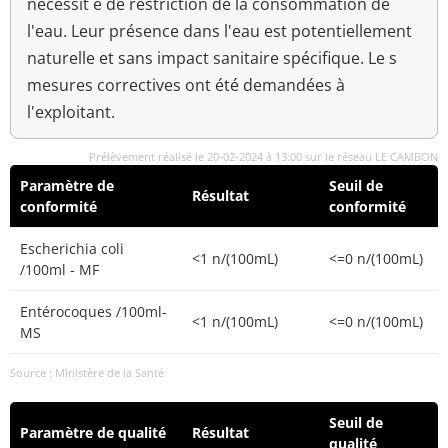
nécessit é de restriction de la consommation de
l'eau. Leur présence dans l'eau est potentiellement
naturelle et sans impact sanitaire spécifique. Le s
mesures correctives ont été demandées à
l'exploitant.
Prélèvement réalisé le 20-02-2024 à 13:00 sur le réseau LE CAMBON
Paramètre de
Seuil de
Résultat
conformité
conformité
Escherichia coli
<1 n/(100mL)
<=0 n/(100mL)
/100ml - MF
Entérocoques /100ml-
<1 n/(100mL)
<=0 n/(100mL)
MS
Source : Ministère de la Santé
Seuil de
Paramètre de qualité
Résultat
qualité