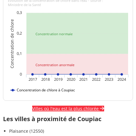
Evolution de la concentration de chlore dans l'eau - Source :
Ministère de la Santé
Turbidité
0,16 NFU
<=2 NFU
0,3
néphélométrique NFU
Concentration de chlore
0,2
Concentration normale
0,1
Concentration anormale
0
2017
2018
2019
2020
2021
2022
2023
2024
Concentration de chlore à Coupiac
Villes où l'eau est la plus chlorée
Les villes à proximité de Coupiac
Plaisance (12550)