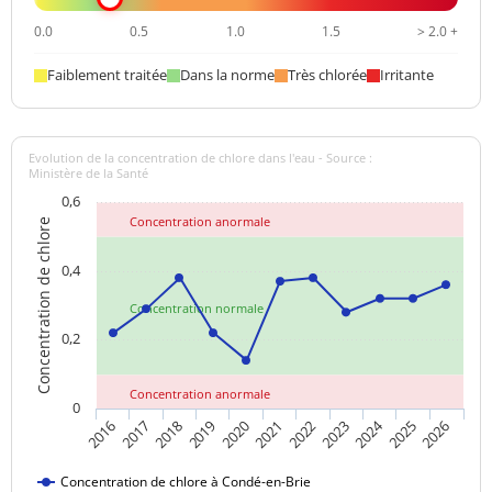
0.0
0.5
1.0
1.5
> 2.0 +
Faiblement traitée
Dans la norme
Très chlorée
Irritante
Evolution de la concentration de chlore dans l'eau - Source :
Ministère de la Santé
0,6
Concentration anormale
Concentration de chlore
0,4
Concentration normale
0,2
Concentration anormale
0
2024
2017
2021
2025
2018
2022
2026
2019
2023
2016
2020
Concentration de chlore à Condé-en-Brie