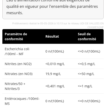
Eau d'alimentation conforme aux exigences de
qualité en vigueur pour l'ensemble des paramètres
mesurés.
Prélèvement réalisé le 05-05-2026 à 10:13 sur le réseau UDI DE VALLEES EN
CHAMPAGNE
Paramètre de
Seuil de
Résultat
conformité
conformité
Escherichia coli
0 n/(100mL)
<=0 n/(100mL)
/100ml - MF
Nitrites (en NO2)
<0,010 mg/L
<=0,5 mg/L
Nitrates (en NO3)
19,9 mg/L
<=50 mg/L
Nitrates/50 +
<0,401 mg/L
<=1 mg/L
Nitrites/3
Entérocoques /100ml-
0 n/(100mL)
<=0 n/(100mL)
MS