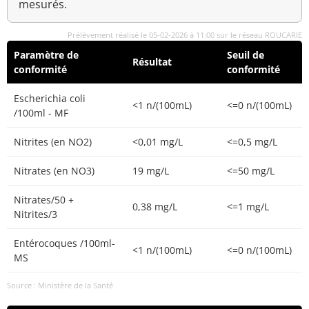
mesurés.
Prélèvement réalisé le 05-02-2026 à 11:00 sur le réseau ROUCARIE
Paramètre de
Seuil de
Résultat
conformité
conformité
Escherichia coli
<1 n/(100mL)
<=0 n/(100mL)
/100ml - MF
Nitrites (en NO2)
<0,01 mg/L
<=0,5 mg/L
Nitrates (en NO3)
19 mg/L
<=50 mg/L
Nitrates/50 +
0,38 mg/L
<=1 mg/L
Nitrites/3
Entérocoques /100ml-
<1 n/(100mL)
<=0 n/(100mL)
MS
Source : Ministère de la Santé