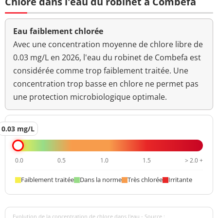
Chlore dans l'eau du robinet à Combefa
Eau faiblement chlorée
Avec une concentration moyenne de chlore libre de
0.03 mg/L en 2026, l'eau du robinet de Combefa est
considérée comme trop faiblement traitée. Une
concentration trop basse en chlore ne permet pas
une protection microbiologique optimale.
0.03 mg/L
0.0
0.5
1.0
1.5
> 2.0 +
Faiblement traitée
Dans la norme
Très chlorée
Irritante
Evolution de la concentration de chlore dans l'eau - Source :