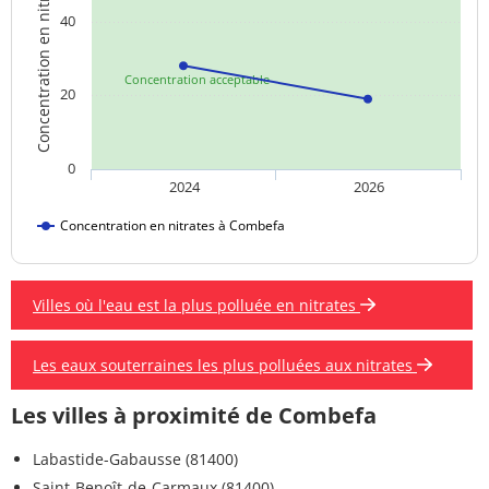
Concentration en nitrates
40
Concentration acceptable
20
0
2024
2026
Concentration en nitrates à Combefa
Villes où l'eau est la plus polluée en nitrates
Les eaux souterraines les plus polluées aux nitrates
Les villes à proximité de Combefa
Labastide-Gabausse (81400)
Saint-Benoît-de-Carmaux (81400)