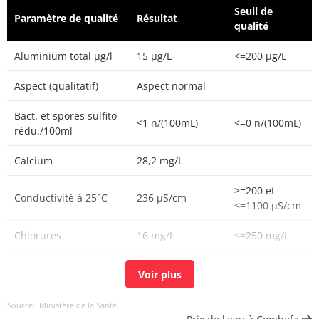
Seuil de
Paramètre de qualité
Résultat
qualité
Aluminium total µg/l
15 µg/L
<=200 µg/L
Aspect (qualitatif)
Aspect normal
Bact. et spores sulfito-
<1 n/(100mL)
<=0 n/(100mL)
rédu./100ml
Calcium
28,2 mg/L
>=200 et
Conductivité à 25°C
236 µS/cm
<=1100 µS/cm
Chlorures
16 mg/L
<=250 mg/L
Chlore libre
0,03 mg(Cl2)/L
Chlore total
0,05 mg(Cl2)/L
Source : Ministère de la Santé