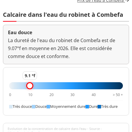
Prix de l'eau à Combefa
Carbone organique
1,2 mg(C)/L
<=2 mg(C)/L
total
Calcaire dans l'eau du robinet à Combefa
Coloration
<5 mg(Pt)/L
<=15 mg(Pt)/L
Eau douce
Aucun
Couleur (qualitatif)
changement
La dureté de l'eau du robinet de Combefa est de
anormal
9.07°f en moyenne en 2026. Elle est considérée
comme douce et conforme.
Bactéries coliformes
<1 n/(100mL)
<=0 n/(100mL)
/100ml-MS
9.1 °f
Bact. aér. revivifiables
<1 n/mL
à 22°-68h
0
10
20
30
40
> 50 +
Bact. aér. revivifiables
<1 n/mL
à 36°-44h
Très douce
Douce
Moyennement dure
Dure
Très dure
Magnésium
4,9 mg(Mg)/L
Ammonium (en NH4)
<0,05 mg/L
<=0,1 mg/L
Evolution de la concentration de calcaire dans l'eau - Source :