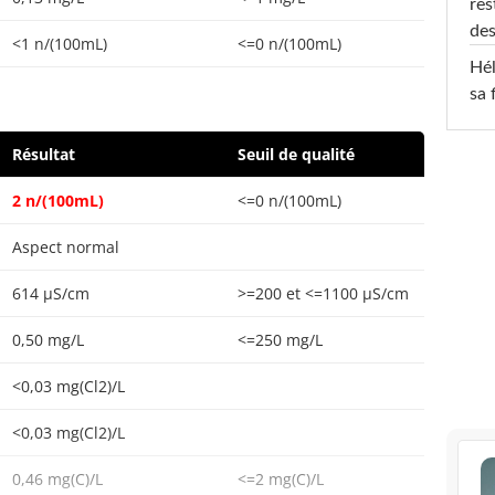
res
des
<1 n/(100mL)
<=0 n/(100mL)
Hél
sa 
Résultat
Seuil de qualité
2 n/(100mL)
<=0 n/(100mL)
Aspect normal
614 µS/cm
>=200 et <=1100 µS/cm
0,50 mg/L
<=250 mg/L
<0,03 mg(Cl2)/L
<0,03 mg(Cl2)/L
0,46 mg(C)/L
<=2 mg(C)/L