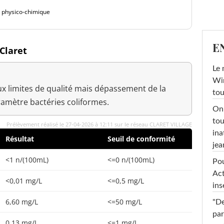
é physico-chimique
E
 Claret
Le 
Win
x limites de qualité mais dépassement de la
tou
ramètre bactéries coliformes.
On 
tou
Prélèvement réalisé le 27-04-2026 à 12:11 sur le réseau CLARET VILLAGE
ina
Résultat
Seuil de conformité
jea
<1 n/(100mL)
<=0 n/(100mL)
Pou
Act
<0,01 mg/L
<=0,5 mg/L
ins
6,60 mg/L
<=50 mg/L
"De
par
0,13 mg/L
<=1 mg/L