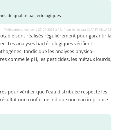
es de qualité bactériologiques
Prélèvement réalisé le 27-04-2026 à 12:11 sur le réseau CLARET VILLAGE
potable sont réalisés régulièrement pour garantir la
uée. Les analyses bactériologiques vérifient
thogènes, tandis que les analyses physico-
es comme le pH, les pesticides, les métaux lourds,
es pour vérifier que l'eau distribuée respecte les
 résultat non conforme indique une eau impropre