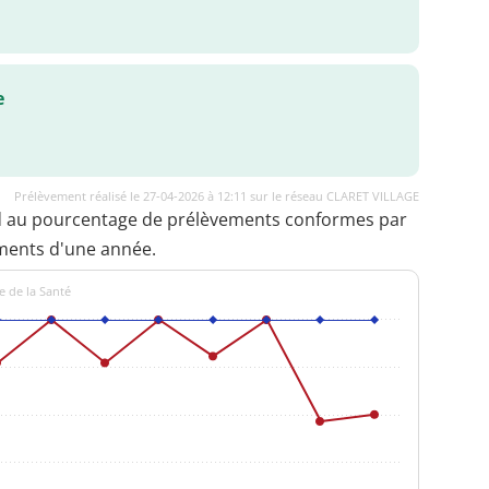
e
Prélèvement réalisé le 27-04-2026 à 12:11 sur le réseau CLARET VILLAGE
d au pourcentage de prélèvements conformes par
ments d'une année.
e de la Santé