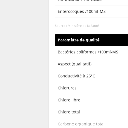
Entérocoques /100ml-MS
Source : Ministère de la Santé
Paramètre de qualité
Bactéries coliformes /100ml-MS
Aspect (qualitatif)
Conductivité à 25°C
Chlorures
Chlore libre
Chlore total
Carbone organique total