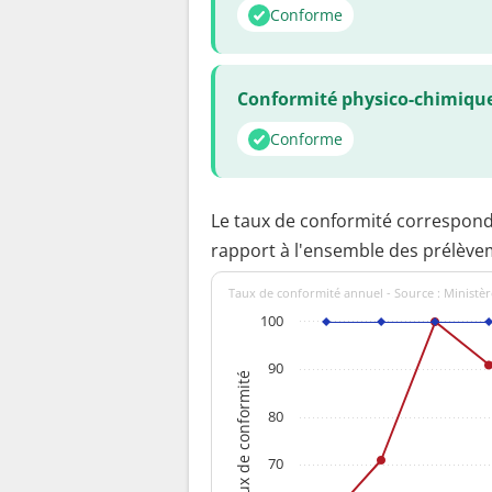
Conforme
Conformité physico-chimiqu
Conforme
Le taux de conformité correspon
rapport à l'ensemble des prélève
Taux de conformité annuel - Source : Ministèr
100
90
Taux de conformité
80
70