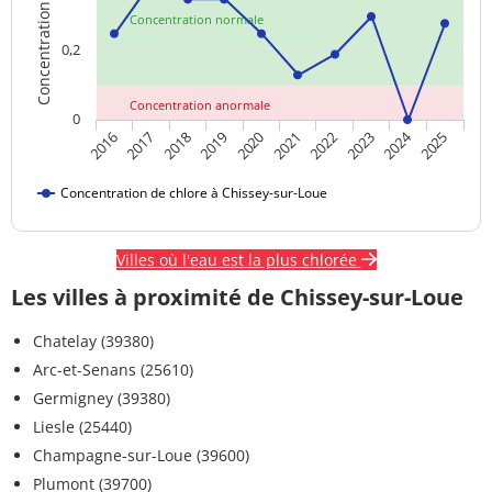
Concentration de chlore
Concentration normale
0,2
Concentration anormale
0
2024
2018
2023
2020
2025
2017
2022
2019
2016
2021
Concentration de chlore à Chissey-sur-Loue
Villes où l'eau est la plus chlorée
Les villes à proximité de Chissey-sur-Loue
Chatelay (39380)
Arc-et-Senans (25610)
Germigney (39380)
Liesle (25440)
Champagne-sur-Loue (39600)
Plumont (39700)