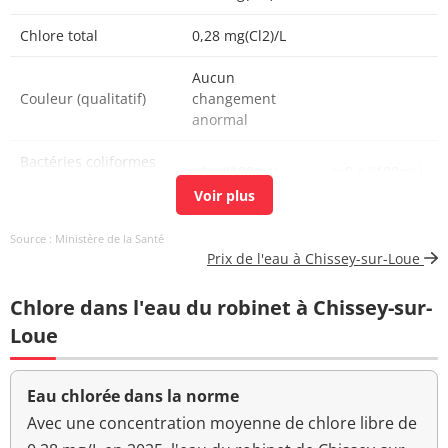
Chlore total
0,28 mg(Cl2)/L
Aucun
Couleur (qualitatif)
changement
anormal
Bactéries coliformes
<1 n/(100mL)
<=0 n/(100mL)
/100ml-MS
Bact. aér. revivifiables
<1 n/mL
Source : Ministère de la Santé
à 22°-68h
Prix de l'eau à Chissey-sur-Loue
Bact. aér. revivifiables
6 n/mL
Chlore dans l'eau du robinet à Chissey-sur-
à 36°-44h
Loue
Ammonium (en NH4)
<0,01 mg/L
<=0,1 mg/L
Aucun
Eau chlorée dans la norme
Odeur (qualitatif)
changement
Avec une concentration moyenne de chlore libre de
anormal