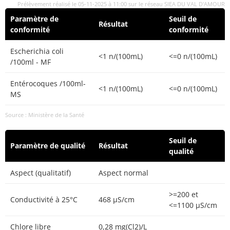
Prélèvement réalisé le 05-11-2025 à 11:00 sur le réseau SIEA DU VAL D'AMOUR
Paramètre de
Seuil de
Résultat
conformité
conformité
Escherichia coli
<1 n/(100mL)
<=0 n/(100mL)
/100ml - MF
Entérocoques /100ml-
<1 n/(100mL)
<=0 n/(100mL)
MS
Source : Ministère de la Santé
Seuil de
Paramètre de qualité
Résultat
qualité
Aspect (qualitatif)
Aspect normal
>=200 et
Conductivité à 25°C
468 µS/cm
<=1100 µS/cm
Chlore libre
0,28 mg(Cl2)/L