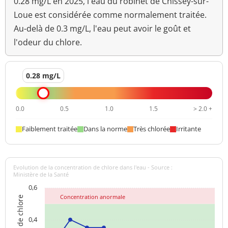
0.28 mg/L en 2025, l'eau du robinet de Chissey-sur-
Loue est considérée comme normalement traitée.
>=6,5 et <=9
pH
7,3 unité pH
unité pH
Au-delà de 0.3 mg/L, l'eau peut avoir le goût et
l'odeur du chlore.
Température de l'eau
14,9 °C
<=25 °C
Turbidité
<0,20 NFU
<=2 NFU
0.28 mg/L
néphélométrique NFU
0.0
0.5
1.0
1.5
> 2.0 +
Faiblement traitée
Dans la norme
Très chlorée
Irritante
Evolution de la concentration de chlore dans l'eau - Source :
Ministère de la Santé
0,6
Concentration anormale
0,4