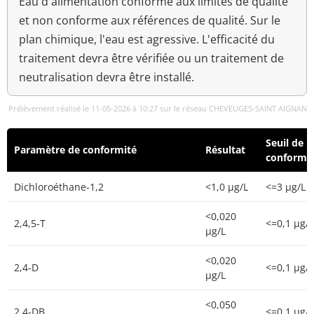
Eau d'alimentation conforme aux limites de qualité
et non conforme aux références de qualité. Sur le
plan chimique, l'eau est agressive. L'efficacité du
traitement devra être vérifiée ou un traitement de
neutralisation devra être installé.
Prélèvement réalisé le 11-05-2026 à 10:27 sur le réseau CHEVEUGES-SAINT AIGNAN
Seuil de
Paramètre de conformité
Résultat
conformi
Dichloroéthane-1,2
<1,0 µg/L
<=3 µg/L
<0,020
2,4,5-T
<=0,1 µg/L
µg/L
<0,020
2,4-D
<=0,1 µg/L
µg/L
<0,050
2,4-DB
<=0,1 µg/L