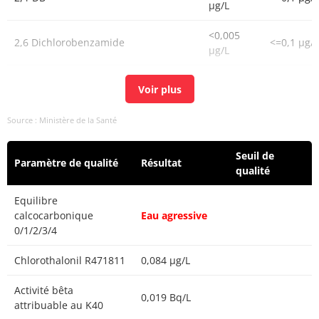
µg/L
<0,005
2,6 Dichlorobenzamide
<=0,1 µg/L
µg/L
<0,020
Atrazine-2-hydroxy
<=0,1 µg/L
µg/L
Source : Ministère de la Santé
<0,005
Acétamiprid
<=0,1 µg/L
µg/L
Seuil de
Paramètre de qualité
Résultat
<0,005
qualité
Acétochlore
<=0,1 µg/L
µg/L
Equilibre
<0,05
calcocarbonique
Eau agressive
Acrylamide
<=0.1 µg/L
µg/L
0/1/2/3/4
<0,020
Chlorothalonil R471811
0,084 µg/L
Atrazine déisopropyl-2-hydroxy
<=0,1 µg/L
µg/L
Activité bêta
0,019 Bq/L
0,012
attribuable au K40
Atrazine déséthyl
<=0,1 µg/L