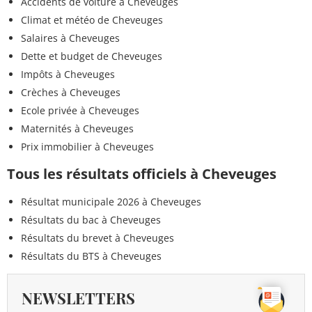
Accidents de voiture à Cheveuges
Climat et météo de Cheveuges
<0,005
Ethofumésate
<=0,1 µg/L
µg/L
Salaires à Cheveuges
Dette et budget de Cheveuges
<0,050
Ethephon
<=0,1 µg/L
Impôts à Cheveuges
µg/L
Crèches à Cheveuges
<0,50
Ecole privée à Cheveuges
Ethylenethiouree
<=0,1 µg/L
µg/L
Maternités à Cheveuges
Prix immobilier à Cheveuges
<0,005
Flurochloridone
<=0,1 µg/L
µg/L
Tous les résultats officiels à Cheveuges
<0,005
Résultat municipale 2026 à Cheveuges
Fenhexamid
<=0,1 µg/L
µg/L
Résultats du bac à Cheveuges
Résultats du brevet à Cheveuges
<0,005
Fipronil
<=0,1 µg/L
µg/L
Résultats du BTS à Cheveuges
<0,010
Fipronil sulfone
<=0,1 µg/L
NEWSLETTERS
µg/L