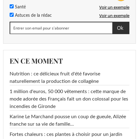
<0,005
Voir un exemple
Santé
Flazasulfuron
<=0,1 µg/L
µg/L
Voir un exemple
Astuces de la rédac
<0,005
Flonicamide
<=0,1 µg/L
µg/L
<0,005
Florasulam
<=0,1 µg/L
µg/L
EN CE MOMENT
<0,005
Fluopicolide
<=0,1 µg/L
µg/L
Nutrition : ce délicieux fruit d'été favorise
naturellement la production de collagène
<0,005
Fluazinam
<=0,1 µg/L
µg/L
1 million d'euros, 50 000 vêtements : cette marque de
mode adorée des Français fait un don colossal pour les
<0,005
incendies de Gironde
Fludioxonil
<=0,1 µg/L
µg/L
Karine Le Marchand pousse un coup de gueule, Alizée
<0,005
franche sur sa vie de famille...
Fluopyram
<=0,1 µg/L
µg/L
Fortes chaleurs : ces plantes à choisir pour un jardin