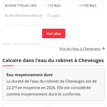
µg/L
Activité Tritium (3H)
<10 Bq/L
<=100 Bq/L
0,009
Atrazine déséthyl-2-hydroxy
<=0,1 µg/L
µg/L
Acide dibromoacétique
0,5 µg/L
0,045
Acide dichloroacétique
<0,5 µg/L
Atrazine déséthyl déisopropyl
<=0,1 µg/L
µg/L
Aluminium total µg/l
<10 µg/L
<=200 µg/L
<0,020
Atrazine-déisopropyl
<=0,1 µg/L
Source : Ministère de la Santé
µg/L
Acide bromoacétique
<0,5 µg/L
Prix de l'eau à Cheveuges
Acides haloacétiques
0,5 µg/L
<=60 µg/L
Acide
<1,0 µg/L
Calcaire dans l'eau du robinet à Cheveuges
monochloroacétique
<0,005
Alachlore
<=0,1 µg/L
µg/L
AMPA
<0,020 µg/L
Eau moyennement dure
<0,005
Aspect (qualitatif)
Aspect normal
La dureté de l'eau du robinet de Cheveuges est de
Amidosulfuron
<=0,1 µg/L
µg/L
22.2°f en moyenne en 2026. Elle est considérée
Acide trichloroacétique
<0,5 µg/L
comme moyennement dure et conforme.
<0,050
Aminotriazole
<=0,1 µg/L
µg/L
Baryum
0,05 mg/L
<=0,7 mg/L