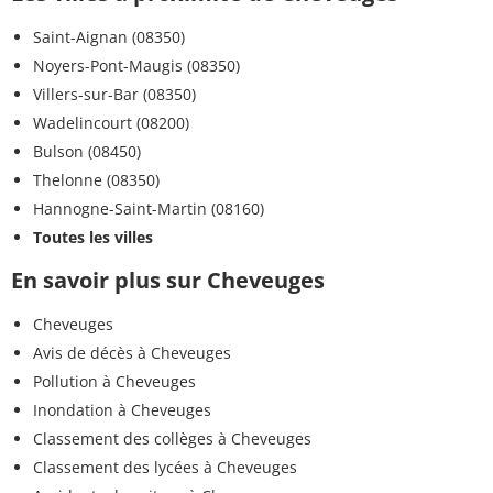
Saint-Aignan (08350)
<0,005
Dinoseb
<=0,1 µg/L
µg/L
Noyers-Pont-Maugis (08350)
Villers-sur-Bar (08350)
<0,030
Dinoterbe
<=0,1 µg/L
Wadelincourt (08200)
µg/L
Bulson (08450)
0
<=0
Thelonne (08350)
Escherichia coli /100ml - MF
n/(100mL)
n/(100mL)
Hannogne-Saint-Martin (08160)
Toutes les villes
<0,05
Epichlorohydrine
<=0.1 µg/L
µg/L
En savoir plus sur Cheveuges
<0,005
Cheveuges
Epoxyconazole
<=0,1 µg/L
µg/L
Avis de décès à Cheveuges
Pollution à Cheveuges
<0,010
Flufenacet ESA
<=0,1 µg/L
µg/L
Inondation à Cheveuges
Classement des collèges à Cheveuges
<0,005
Ethidimuron
<=0,1 µg/L
Classement des lycées à Cheveuges
µg/L