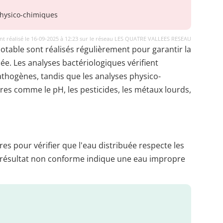
hysico-chimiques
t réalisé le 16-09-2025 à 12:23 sur le réseau LES QUATRE VALLEES RESEAU
potable sont réalisés régulièrement pour garantir la
uée. Les analyses bactériologiques vérifient
thogènes, tandis que les analyses physico-
es comme le pH, les pesticides, les métaux lourds,
es pour vérifier que l'eau distribuée respecte les
 résultat non conforme indique une eau impropre