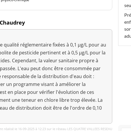
seu
Pré
à Chaudrey
enf
sor
adu
 qualité réglementaire fixées à 0,1 µg/L pour au
lite de pesticide pertinent et à 0,5 µg/L pour la
des. Cependant, la valeur sanitaire propre à
épassée. L'eau peut donc être consommée par
e responsable de la distribution d'eau doit :
ger un programme visant à améliorer la
est en place pour vérifier l'évolution de ces
ment une teneur en chlore libre trop élevée. La
seau de distribution doit être de l'ordre de 0,10
t réalisé le 16-09-2025 à 12:23 sur le réseau LES QUATRE VALLEES RESEAU