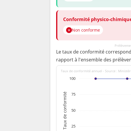
Conformité physico-chimiqu
Non conforme
Prélèvemen
Le taux de conformité correspon
rapport à l'ensemble des prélève
Taux de conformité annuel - Source : Ministèr
100
Taux de conformité
75
50
25