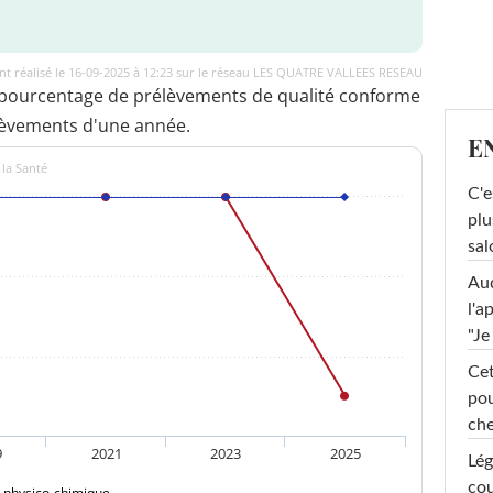
t réalisé le 16-09-2025 à 12:23 sur le réseau LES QUATRE VALLEES RESEAU
 pourcentage de prélèvements de qualité conforme
lèvements d'une année.
E
 la Santé
C'e
plu
sal
Au
l'a
"Je
Cet
pou
che
9
2021
2023
2025
Lég
cou
é physico-chimique