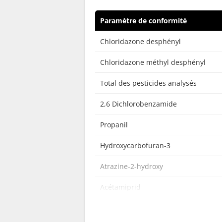
Paramètre de conformité
Chloridazone desphényl
Chloridazone méthyl desphényl
Total des pesticides analysés
2,6 Dichlorobenzamide
Propanil
Hydroxycarbofuran-3
Atrazine-2-hydroxy
Acétamiprid
Acéphate