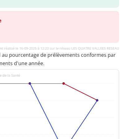
e
t réalisé le 16-09-2025 à 12:23 sur le réseau LES QUATRE VALLEES RESEAU
d au pourcentage de prélèvements conformes par
ments d'une année.
e de la Santé