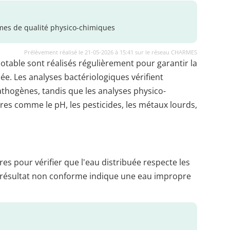
es de qualité physico-chimiques
Prélèvement réalisé le 21-05-2026 à 15:41 sur le réseau CHARMES
potable sont réalisés régulièrement pour garantir la
uée. Les analyses bactériologiques vérifient
thogènes, tandis que les analyses physico-
es comme le pH, les pesticides, les métaux lourds,
es pour vérifier que l'eau distribuée respecte les
 résultat non conforme indique une eau impropre