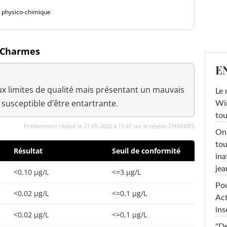
é physico-chimique
à Charmes
E
x limites de qualité mais présentant un mauvais
Le 
 susceptible d’être entartrante.
Win
tou
Prélèvement réalisé le 21-05-2026 à 15:41 sur le réseau CHARMES
On 
tou
Résultat
Seuil de conformité
ina
jea
<0,10 µg/L
<=3 µg/L
Pou
<0,02 µg/L
<=0,1 µg/L
Act
ins
<0,02 µg/L
<=0,1 µg/L
"De