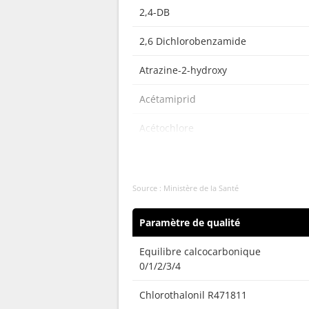
2,4-DB
2,6 Dichlorobenzamide
Atrazine-2-hydroxy
Acétamiprid
Acétochlore
Acrylamide
Atrazine déisopropyl-2-hydroxy
Source : Ministère de la Santé
Atrazine déséthyl
Paramètre de qualité
Atrazine déséthyl-2-hydroxy
Equilibre calcocarbonique
0/1/2/3/4
Atrazine déséthyl déisopropyl
Chlorothalonil R471811
Atrazine-déisopropyl