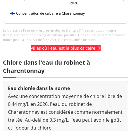
2026
Titre hydrotimétrique
22,33 °f
Concentration de calcaire à Charentonnay
Turbidité
<0,1 NFU
<=2 NFU
néphélométrique NFU
La dureté de l’eau est mesurée en degrés français (°f), sachant qu’un degré
français correspond à 10 mg de calcaire par litre. Une eau est considérée comme
douce jusqu’à 15°f. Au-delà de 25°f, elle est qualifiée de dure.
Villes où l'eau est la plus calcaire
Chlore dans l'eau du robinet à
Charentonnay
Eau chlorée dans la norme
Avec une concentration moyenne de chlore libre de
0.44 mg/L en 2026, l'eau du robinet de
Charentonnay est considérée comme normalement
traitée. Au-delà de 0.3 mg/L, l'eau peut avoir le goût
et l'odeur du chlore.