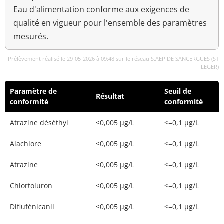
Eau d'alimentation conforme aux exigences de
qualité en vigueur pour l'ensemble des paramètres
mesurés.
Prélèvement réalisé le 29-05-2026 à 09:48 sur le réseau S.AEP DE SANCERGUES (ST
LEGER)
Paramètre de
Seuil de
Résultat
conformité
conformité
Atrazine déséthyl
<0,005 µg/L
<=0,1 µg/L
Alachlore
<0,005 µg/L
<=0,1 µg/L
Atrazine
<0,005 µg/L
<=0,1 µg/L
Chlortoluron
<0,005 µg/L
<=0,1 µg/L
Diflufénicanil
<0,005 µg/L
<=0,1 µg/L