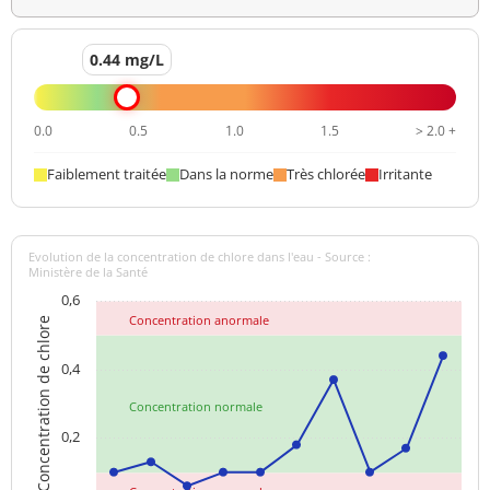
0.44 mg/L
0.0
0.5
1.0
1.5
> 2.0 +
Faiblement traitée
Dans la norme
Très chlorée
Irritante
Evolution de la concentration de chlore dans l'eau - Source :
Ministère de la Santé
0,6
Concentration anormale
Concentration de chlore
0,4
Concentration normale
0,2