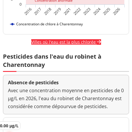
Concentration anormale
0
2024
2018
2021
2026
2017
2023
2019
2025
2016
2022
Concentration de chlore à Charentonnay
Villes où l'eau est la plus chlorée
Pesticides dans l'eau du robinet à
Charentonnay
Absence de pesticides
Avec une concentration moyenne en pesticides de 0
µg/L en 2026, l'eau du robinet de Charentonnay est
considérée comme dépourvue de pesticides.
0.00 µg/L