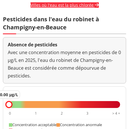
Villes où l'eau est la plus chlorée
Pesticides dans l'eau du robinet à
Champigny-en-Beauce
Absence de pesticides
Avec une concentration moyenne en pesticides de 0
µg/L en 2025, l'eau du robinet de Champigny-en-
Beauce est considérée comme dépourvue de
pesticides.
0.00 µg/L
0
1
2
3
> 4 +
Concentration acceptable
Concentration anormale