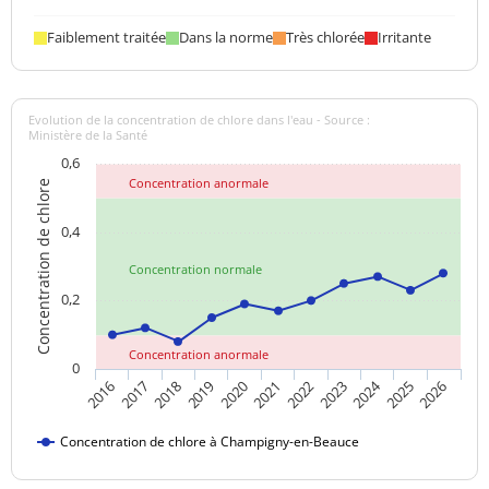
Faiblement traitée
Dans la norme
Très chlorée
Irritante
Evolution de la concentration de chlore dans l'eau - Source :
Ministère de la Santé
0,6
Concentration anormale
Concentration de chlore
0,4
Concentration normale
0,2
Concentration anormale
0
2024
2017
2021
2025
2018
2022
2026
2019
2023
2016
2020
Concentration de chlore à Champigny-en-Beauce