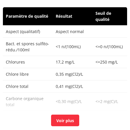
Seuil de
Paramètre de qualité
Résultat
qualité
Aspect (qualitatif)
Aspect normal
Bact. et spores sulfito-
<1 n/(100mL)
<=0 n/(100mL)
rédu./100ml
Chlorures
17,2 mg/L
<=250 mg/L
Chlore libre
0,35 mg(Cl2)/L
Chlore total
0,41 mg(Cl2)/L
Carbone organique
<0,30 mg(C)/L
<=2 mg(C)/L
total
Coloration
<5 mg(Pt)/L
<=15 mg(Pt)/L
Aucun