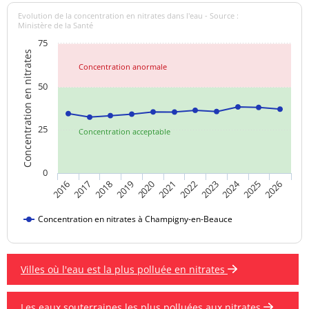
Evolution de la concentration en nitrates dans l'eau - Source :
Ministère de la Santé
75
Concentration en nitrates
Concentration anormale
50
25
Concentration acceptable
0
2024
2019
2021
2023
2025
2016
2018
2020
2022
2026
2017
Concentration en nitrates à Champigny-en-Beauce
Villes où l'eau est la plus polluée en nitrates
Les eaux souterraines les plus polluées aux nitrates