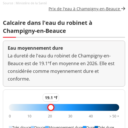
Source : Ministère de la Santé
Couleur (qualitatif)
changement
Prix de l'eau à Champigny-en-Beauce
anormal
Calcaire dans l'eau du robinet à
Bactéries coliformes
<1 n/(100mL)
<=0 n/(100mL)
/100ml-MS
Champigny-en-Beauce
Fer total
<1 µg/L
<=200 µg/L
Eau moyennement dure
Bact. aér. revivifiables
La dureté de l'eau du robinet de Champigny-en-
<1 n/mL
à 22°-68h
Beauce est de 19.1°f en moyenne en 2026. Elle est
considérée comme moyennement dure et
Bact. aér. revivifiables
<1 n/mL
à 36°-44h
conforme.
Ammonium (en NH4)
<0,010 mg/L
<=0,1 mg/L
19.1 °f
>=6,5 et <=9
pH
7,4 unité pH
unité pH
0
10
20
30
40
> 50 +
Aucun
Saveur (qualitatif)
changement
Très douce
Douce
Moyennement dure
Dure
Très dure