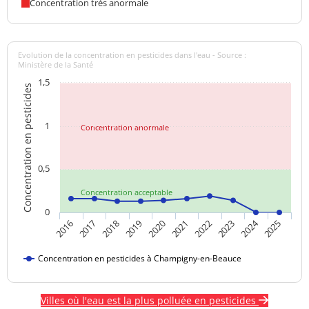
Concentration très anormale
Evolution de la concentration en pesticides dans l'eau - Source :
Ministère de la Santé
1,5
Concentration en pesticides
1
Concentration anormale
0,5
Concentration acceptable
0
2024
2016
2017
2018
2019
2020
2021
2022
2023
2025
Concentration en pesticides à Champigny-en-Beauce
Villes où l'eau est la plus polluée en pesticides