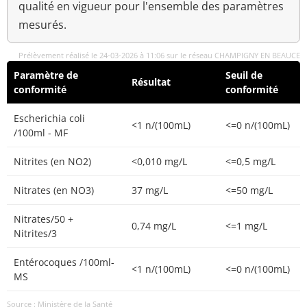
qualité en vigueur pour l'ensemble des paramètres
mesurés.
Prélèvement réalisé le 24-03-2026 à 11:06 sur le réseau CHAMPIGNY EN BEAUCE
Paramètre de
Seuil de
Résultat
conformité
conformité
Escherichia coli
<1 n/(100mL)
<=0 n/(100mL)
/100ml - MF
Nitrites (en NO2)
<0,010 mg/L
<=0,5 mg/L
Nitrates (en NO3)
37 mg/L
<=50 mg/L
Nitrates/50 +
0,74 mg/L
<=1 mg/L
Nitrites/3
Entérocoques /100ml-
<1 n/(100mL)
<=0 n/(100mL)
MS
Source : Ministère de la Santé