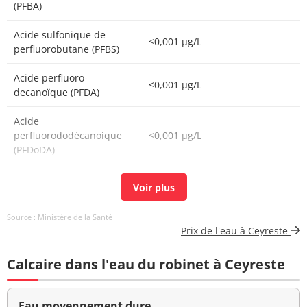
(PFBA)
Acide sulfonique de
<0,001 µg/L
perfluorobutane (PFBS)
Acide perfluoro-
<0,001 µg/L
decanoïque (PFDA)
Acide
perfluorododécanoique
<0,001 µg/L
(PFDoDA)
Acide perfluorododécane
<0,001 µg/L
sulfonique (PFDoDS)
Source : Ministère de la Santé
Acide perfluorodecane
<0,001 µg/L
Prix de l'eau à Ceyreste
sulfonique (PFDS)
Calcaire dans l'eau du robinet à Ceyreste
Acide
perfluoroheptanoïque
<0,001 µg/L
(PFHPA)
Eau moyennement dure