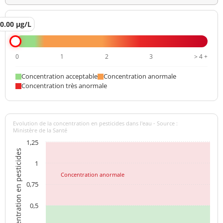
0.00 µg/L
0
1
2
3
> 4 +
Concentration acceptable
Concentration anormale
Concentration très anormale
Evolution de la concentration en pesticides dans l'eau - Source :
Ministère de la Santé
1,25
Concentration en pesticides
1
Concentration anormale
0,75
0,5