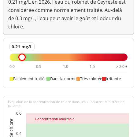
0.21 mg/L en 2026, l'eau du robinet de Ceyreste est
perfluoroalkylées
<0,004 µg/L
(PFOA+PFNA+PFHXS+PFOS)
considérée comme normalement traitée. Au-delà
de 0.3 mg/L, l'eau peut avoir le goût et l'odeur du
chlore.
0.21 mg/L
0.0
0.5
1.0
1.5
> 2.0 +
Faiblement traitée
Dans la norme
Très chlorée
Irritante
Evolution de la concentration de chlore dans l'eau - Source : Ministère de
la Santé
0,6
Concentration anormale
0,4