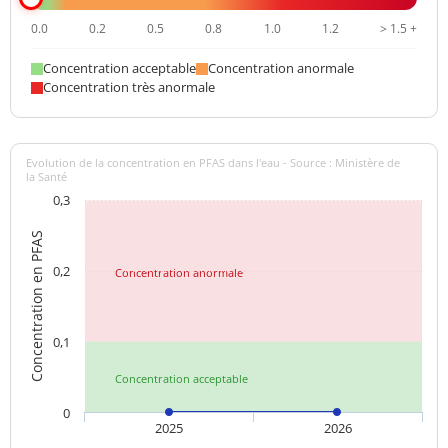
0.0
0.2
0.5
0.8
1.0
1.2
> 1.5 +
Concentration acceptable
Concentration anormale
Concentration très anormale
Evolution de la concentration en PFAS dans l'eau - Source : Ministère de
la Santé
0,3
Concentration en PFAS
0,2
Concentration anormale
0,1
Concentration acceptable
0
2025
2026