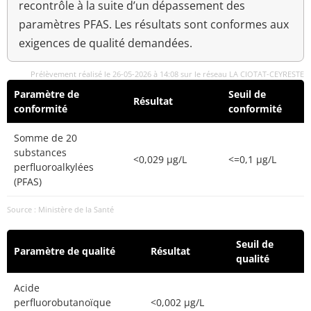
recontrôle à la suite d’un dépassement des
paramètres PFAS. Les résultats sont conformes aux
exigences de qualité demandées.
Prélèvement réalisé le 26-05-2026 à 14:08 sur le réseau LA CIOTAT-CEYRESTE
Paramètre de
Seuil de
Résultat
conformité
conformité
Somme de 20
substances
<0,029 µg/L
<=0,1 µg/L
perfluoroalkylées
(PFAS)
Source : Ministère de la Santé
Seuil de
Paramètre de qualité
Résultat
qualité
Acide
perfluorobutanoïque
<0,002 µg/L