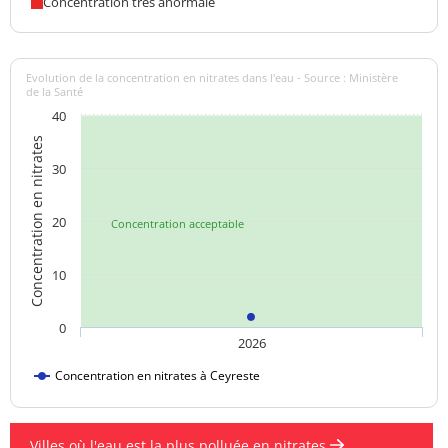
Concentration très anormale
Evolution de la concentration en nitrates dans l'eau - Source : Ministère
de la Santé
40
Concentration en nitrates
30
20
Concentration acceptable
10
0
2026
Concentration en nitrates à Ceyreste
Villes où l'eau est la plus polluée en nitrates