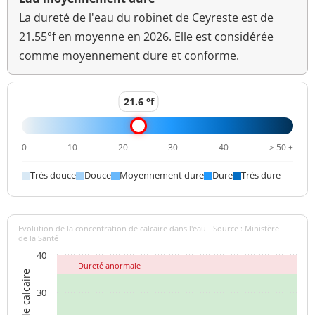
Acide perfluoroheptane
La dureté de l'eau du robinet de Ceyreste est de
<0,002 µg/L
sulfonique (PFHpS)
21.55°f en moyenne en 2026. Elle est considérée
comme moyennement dure et conforme.
Acide
perfluorohexanoïque
<0,002 µg/L
(PFHXA)
21.6 °f
Perfluorohexane sulfonate
<0,001 µg/L
(PFHXS)
0
10
20
30
40
> 50 +
Acide perfluoro-
<0,001 µg/L
Très douce
Douce
Moyennement dure
Dure
Très dure
nonanoïque (PFNA)
Acide perfluorononane
<0,002 µg/L
sulfonique (PFNS)
Evolution de la concentration de calcaire dans l'eau - Source : Ministère
de la Santé
Acide perfluoro-
40
<0,001 µg/L
octanoïque (PFOA)
Dureté anormale
30
Acide sulfonique de
<0,001 µg/L
perfluorooctane (PFOS)