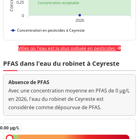
0,25
Concentration acceptable
0
2026
Concentration en pesticides à Ceyreste
Villes où l'eau est la plus polluée en pesticides
PFAS dans l'eau du robinet à Ceyreste
Absence de PFAS
Avec une concentration moyenne en PFAS de 0 µg/L
en 2026, l'eau du robinet de Ceyreste est
considérée comme dépourvue de PFAS.
0.00 µg/L