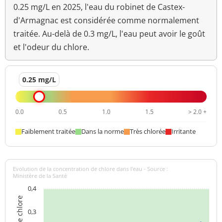
0.25 mg/L en 2025, l'eau du robinet de Castex-
Ammonium (en NH4)
<0,05 mg/L
<=0,1 mg/L
d'Armagnac est considérée comme normalement
Aucun
traitée. Au-delà de 0.3 mg/L, l'eau peut avoir le goût
Odeur (qualitatif)
changement
et l'odeur du chlore.
anormal
>=6,5 et <=9
pH
7,5 unité pH
0.25 mg/L
unité pH
Aucun
0.0
0.5
1.0
1.5
> 2.0 +
Saveur (qualitatif)
changement
anormal
Faiblement traitée
Dans la norme
Très chlorée
Irritante
Température de l'eau
11,5 °C
<=25 °C
Turbidité
Evolution de la concentration de chlore dans l'eau - Source :
0,14 NFU
<=2 NFU
néphélométrique NFU
Ministère de la Santé
0,4
0,3