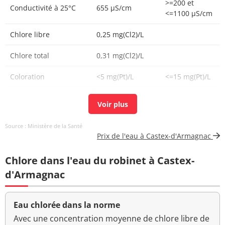
>=200 et
Conductivité à 25°C
655 µS/cm
<=1100 µS/cm
Chlore libre
0,25 mg(Cl2)/L
Chlore total
0,31 mg(Cl2)/L
Coloration
<5 mg(Pt)/L
<=15 mg(Pt)/L
Aucun
Couleur (qualitatif)
changement
anormal
Source : Ministère de la Santé
Prix de l'eau à Castex-d'Armagnac
Bactéries coliformes
<1 n/(100mL)
<=0 n/(100mL)
/100ml-MS
Chlore dans l'eau du robinet à Castex-
Bact. aér. revivifiables
d'Armagnac
56 n/mL
à 22°-68h
Bact. aér. revivifiables
Eau chlorée dans la norme
7 n/mL
à 36°-44h
Avec une concentration moyenne de chlore libre de