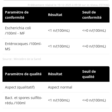
Prélèvement réalisé le 19-12-2025 à 09:38 sur le réseau ESTANG
Paramètre de
Seuil de
Résultat
conformité
conformité
Escherichia coli
<1 n/(100mL)
<=0 n/(100mL)
/100ml - MF
Entérocoques /100ml-
<1 n/(100mL)
<=0 n/(100mL)
MS
Source : Ministère de la Santé
Seuil de
Paramètre de qualité
Résultat
qualité
Aspect (qualitatif)
Aspect normal
Bact. et spores sulfito-
<1 n/(100mL)
<=0 n/(100mL)
rédu./100ml