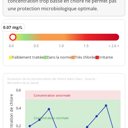
concentration trop basse en chlore ne permet pas
une protection microbiologique optimale.
0.07 mg/L
0.0
0.5
1.0
1.5
> 2.0 +
Faiblement traitée
Dans la norme
Très chlorée
Irritante
Evolution de la concentration de chlore dans l'eau - Source :
Ministère de la Santé
0,6
Concentration anormale
Concentration de chlore
0,4
Concentration normale
0,2