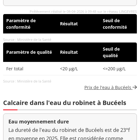
Prélèvement réalisé le 08-04-2026 à 09:48 sur le réseau LINGEVRES
Paramètre de
Seuil de
Résultat
conformité
conformité
Source : Ministère de la Santé
Seuil de
Paramètre de qualité
Résultat
qualité
Fer total
<20 µg/L
<=200 µg/L
Source : Ministère de la Santé
Prix de l'eau à Bucéels
Calcaire dans l'eau du robinet à Bucéels
Eau moyennement dure
La dureté de l'eau du robinet de Bucéels est de 23°f
en moyenne en 2025. Elle est considérée comme