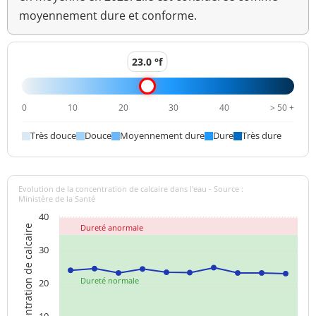
moyennement dure et conforme.
23.0 °f
0
10
20
30
40
> 50 +
Très douce
Douce
Moyennement dure
Dure
Très dure
Evolution de la concentration de calcaire dans l'eau - Source :
Ministère de la Santé
40
Dureté anormale
Concentration de calcaire
30
Dureté normale
20