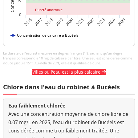
10
Dureté anormale
0
2024
2018
2023
2019
2020
2025
2016
2021
2017
2022
Concentration de calcaire à Bucéels
La dureté de l’eau est mesurée en degrés français (°f), sachant qu’un degré
français correspond à 10 mg de calcaire par litre. Une eau est considérée comme
douce jusqu’à 15°f. Au-delà de 25°f, elle est qualifiée de dure.
Villes où l'eau est la plus calcaire
Chlore dans l'eau du robinet à Bucéels
Eau faiblement chlorée
Avec une concentration moyenne de chlore libre de
0.07 mg/L en 2025, l'eau du robinet de Bucéels est
considérée comme trop faiblement traitée. Une