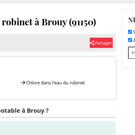
N
 robinet à Brouy (91150)
S
A
Partager
Chlore dans l'eau du robinet
potable à Brouy ?