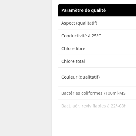
Paramètre de qualité
Aspect (qualitatif)
Conductivité à 25°C
Chlore libre
Chlore total
Couleur (qualitatif)
Bactéries coliformes /100ml-MS
Bact. aér. revivifiables à 22°-68h
Bact. aér. revivifiables à 36°-44h
Ammonium (en NH4)