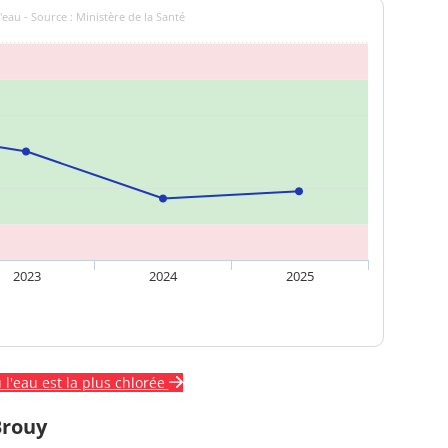
'eau - Source : Ministère de la Santé
2023
2024
2025
ù l'eau est la plus chlorée
Brouy