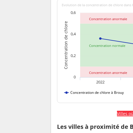
Evolution de la concentration de chlore dans l
0,6
Concentration anormale
Concentration de chlore
0,4
Concentration normale
0,2
Concentration anormale
0
2022
Concentration de chlore à Brouy
Villes o
Les villes à proximité de 