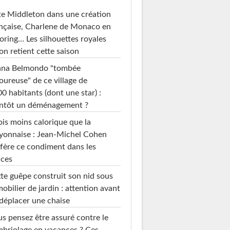
e Middleton dans une création
nçaise, Charlene de Monaco en
loring… Les silhouettes royales
on retient cette saison
ana Belmondo "tombée
ureuse" de ce village de
0 habitants (dont une star) :
entôt un déménagement ?
ois moins calorique que la
yonnaise : Jean-Michel Cohen
fère ce condiment dans les
uces
te guêpe construit son nid sous
mobilier de jardin : attention avant
déplacer une chaise
s pensez être assuré contre le
briolage en vacances ? Ces