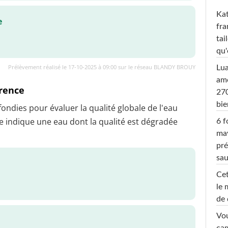
Kat
e
fra
tai
qu'
Prélèvement réalisé le 17-10-2025 à 09:00 sur le réseau BLANDY BROUY
Lu
amo
érence
270
bi
dies pour évaluer la qualité globale de l'eau
 indique une eau dont la qualité est dégradée
6 f
ma
pré
sa
Cet
le 
de 
Vou
cam