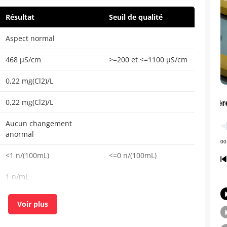
Résultat
Seuil de qualité
Aspect normal
468 µS/cm
>=200 et <=1100 µS/cm
0,22 mg(Cl2)/L
0,22 mg(Cl2)/L
Aucun changement
anormal
<1 n/(100mL)
<=0 n/(100mL)
1 n/mL
2 n/mL
<0,01 mg/L
<=0,1 mg/L