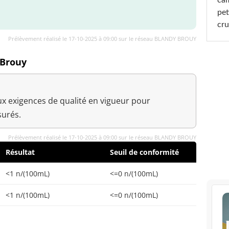
pet
cru
Prélèvement réalisé le 17-10-2025 à 09:00 sur le réseau BLANDY BROUY
 Brouy
x exigences de qualité en vigueur pour
urés.
Prélèvement réalisé le 17-10-2025 à 09:00 sur le réseau BLANDY BROUY
Résultat
Seuil de conformité
<1 n/(100mL)
<=0 n/(100mL)
<1 n/(100mL)
<=0 n/(100mL)