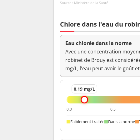
Source : Ministère de la Santé
Odeur (qualitatif)
Chlore dans l'eau du robi
pH
Eau chlorée dans la norme
Saveur (qualitatif)
Avec une concentration moyenne
robinet de Brouy est considéré
Température de l'eau
mg/L, l'eau peut avoir le goût et
Turbidité néphélométrique NFU
0.19 mg/L
0.0
0.5
Faiblement traitée
Dans la norme