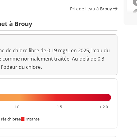
Aucun changement
Prix de l'eau à Brouy
anormal
net à Brouy
7,8 unité pH
>=6,5 et <=9 unité pH
Aucun changement
anormal
 de chlore libre de 0.19 mg/L en 2025, l'eau du
e comme normalement traitée. Au-delà de 0.3
16,2 °C
<=25 °C
 l'odeur du chlore.
<0,10 NFU
<=2 NFU
1.0
1.5
> 2.0 +
Très chlorée
Irritante