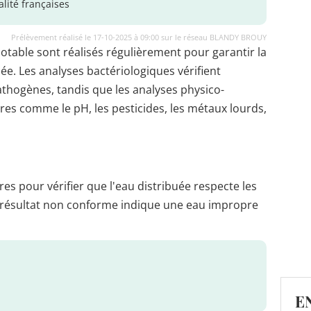
lité françaises
Prélèvement réalisé le 17-10-2025 à 09:00 sur le réseau BLANDY BROUY
potable sont réalisés régulièrement pour garantir la
uée. Les analyses bactériologiques vérifient
thogènes, tandis que les analyses physico-
es comme le pH, les pesticides, les métaux lourds,
es pour vérifier que l'eau distribuée respecte les
 résultat non conforme indique une eau impropre
E