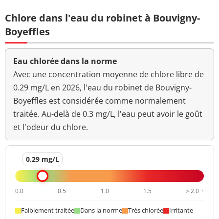
Chlore dans l'eau du robinet à Bouvigny-
Turbidité
0,13 NFU
<=2 NFU
Boyeffles
néphélométrique NFU
Eau chlorée dans la norme
Avec une concentration moyenne de chlore libre de
0.29 mg/L en 2026, l'eau du robinet de Bouvigny-
Boyeffles est considérée comme normalement
traitée. Au-delà de 0.3 mg/L, l'eau peut avoir le goût
et l'odeur du chlore.
0.29 mg/L
0.0
0.5
1.0
1.5
> 2.0 +
Faiblement traitée
Dans la norme
Très chlorée
Irritante