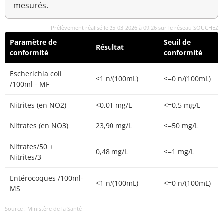
mesurés.
Prélèvement réalisé le 25-03-2026 à 09:26 sur le réseau SOUCHEZ
Paramètre de
Seuil de
Résultat
conformité
conformité
Escherichia coli
<1 n/(100mL)
<=0 n/(100mL)
/100ml - MF
Nitrites (en NO2)
<0,01 mg/L
<=0,5 mg/L
Nitrates (en NO3)
23,90 mg/L
<=50 mg/L
Nitrates/50 +
0,48 mg/L
<=1 mg/L
Nitrites/3
Entérocoques /100ml-
<1 n/(100mL)
<=0 n/(100mL)
MS
Source : Ministère de la Santé