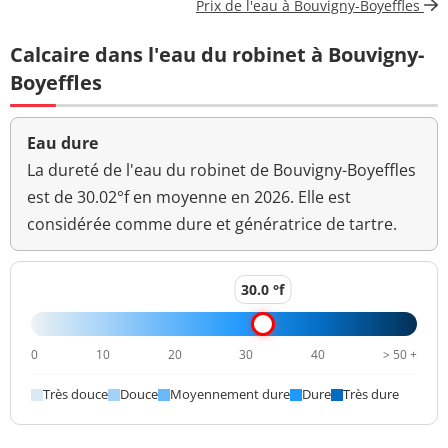
Prix de l'eau à Bouvigny-Boyeffles
Coloration
<5 mg(Pt)/L
<=15 mg(Pt)/L
Calcaire dans l'eau du robinet à Bouvigny-
Aucun
Boyeffles
Couleur (qualitatif)
changement
anormal
Eau dure
Bactéries coliformes
La dureté de l'eau du robinet de Bouvigny-Boyeffles
<1 n/(100mL)
<=0 n/(100mL)
/100ml-MS
est de 30.02°f en moyenne en 2026. Elle est
considérée comme dure et génératrice de tartre.
Fer total
<10 µg/L
<=200 µg/L
Bact. aér. revivifiables
<1 n/mL
à 22°-68h
30.0 °f
Bact. aér. revivifiables
<1 n/mL
à 36°-44h
0
10
20
30
40
> 50 +
Hydrogénocarbonates
306,0 mg/L
Très douce
Douce
Moyennement dure
Dure
Très dure
Ammonium (en NH4)
<0,01 mg/L
<=0,1 mg/L