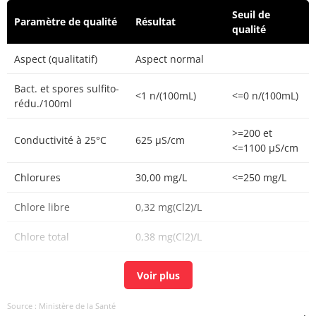
Seuil de
Paramètre de qualité
Résultat
qualité
Aspect (qualitatif)
Aspect normal
Bact. et spores sulfito-
<1 n/(100mL)
<=0 n/(100mL)
rédu./100ml
>=200 et
Conductivité à 25°C
625 µS/cm
<=1100 µS/cm
Chlorures
30,00 mg/L
<=250 mg/L
Chlore libre
0,32 mg(Cl2)/L
Chlore total
0,38 mg(Cl2)/L
Carbonates
0 mg(CO3)/L
Carbone organique
0,48 mg(C)/L
<=2 mg(C)/L
Source : Ministère de la Santé
total