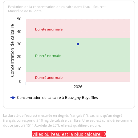
Evolution de la concentration de calcaire dans l'eau - Source :
Aucun
Ministère de la Santé
Odeur (qualitatif)
changement
50
anormal
Concentration de calcaire
Dureté anormale
40
>=6,5 et <=9
pH
7,8 unité pH
unité pH
30
Aucun
Dureté normale
20
Saveur (qualitatif)
changement
anormal
10
Dureté anormale
Sulfates
16,60 mg/L
<=250 mg/L
0
2026
Titre alcalimétrique
0,00 °f
Concentration de calcaire à Bouvigny-Boyeffles
Titre alcalimétrique
25,10 °f
complet
La dureté de l’eau est mesurée en degrés français (°f), sachant qu’un degré
français correspond à 10 mg de calcaire par litre. Une eau est considérée comme
Température de l'eau
10,0 °C
<=25 °C
douce jusqu’à 15°f. Au-delà de 25°f, elle est qualifiée de dure.
Villes où l'eau est la plus calcaire
Titre hydrotimétrique
29,27 °f