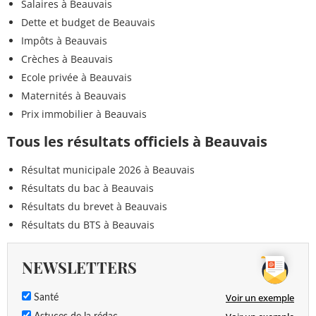
Diméthomorphe
Salaires à Beauvais
<=0,1 µg/L
µg/L
Dette et budget de Beauvais
Impôts à Beauvais
<0,005
Dinoseb
<=0,1 µg/L
µg/L
Crèches à Beauvais
Ecole privée à Beauvais
<0,030
Dinoterbe
<=0,1 µg/L
Maternités à Beauvais
µg/L
Prix immobilier à Beauvais
<0,005
Deltaméthrine
<=0,1 µg/L
Tous les résultats officiels à Beauvais
µg/L
Résultat municipale 2026 à Beauvais
<0,05
Epichlorohydrine
<=0.1 µg/L
Résultats du bac à Beauvais
µg/L
Résultats du brevet à Beauvais
<0,005
Résultats du BTS à Beauvais
Epoxyconazole
<=0,1 µg/L
µg/L
NEWSLETTERS
<0,010
Flufenacet ESA
<=0,1 µg/L
µg/L
Voir un exemple
Santé
<0,005
Ethidimuron
<=0,1 µg/L