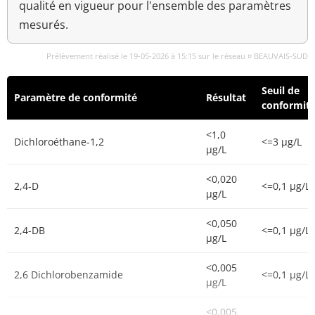
qualité en vigueur pour l'ensemble des paramètres
mesurés.
Prélèvement réalisé le 19-05-2026 à 15:15 sur le réseau ¤ BEAUVAIS-SUD
Seuil de
Paramètre de conformité
Résultat
conformit
<1,0
Dichloroéthane-1,2
<=3 µg/L
µg/L
<0,020
2,4-D
<=0,1 µg/L
µg/L
<0,050
2,4-DB
<=0,1 µg/L
µg/L
<0,005
2,6 Dichlorobenzamide
<=0,1 µg/L
µg/L
<0,005