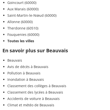
<0,030
Goincourt (60000)
Dichlorvos
<=0,1 µg/L
µg/L
Aux Marais (60000)
Saint-Martin-le-Nœud (60000)
<0,005
Diflufénicanil
<=0,1 µg/L
µg/L
Allonne (60000)
Therdonne (60510)
<0,005
Dichlobénil
<=0,1 µg/L
Fouquenies (60000)
µg/L
Toutes les villes
<0,005
En savoir plus sur Beauvais
Diméfuron
<=0,1 µg/L
µg/L
Beauvais
<0,005
Dimétachlore
<=0,1 µg/L
Avis de décès à Beauvais
µg/L
Pollution à Beauvais
<0,005
Inondation à Beauvais
Diuron
<=0,1 µg/L
µg/L
Classement des collèges à Beauvais
Classement des lycées à Beauvais
<0,005
Diméthénamide
<=0,1 µg/L
Accidents de voiture à Beauvais
µg/L
Climat et météo de Beauvais
<0,005