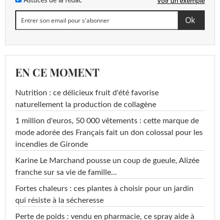
Voir un exemple
Astuces de la rédac
µg/L
<0,005
Ethofumésate
<=0,1 µg/L
µg/L
<0,010
Etofenprox
<=0,1 µg/L
µg/L
EN CE MOMENT
<0,005
Famoxadone
<=0,1 µg/L
Nutrition : ce délicieux fruit d'été favorise
µg/L
naturellement la production de collagène
<0,005
1 million d'euros, 50 000 vêtements : cette marque de
Fenthion-sulfone
<=0,1 µg/L
µg/L
mode adorée des Français fait un don colossal pour les
incendies de Gironde
<0,005
Fenthion-sulfoxide
<=0,1 µg/L
µg/L
Karine Le Marchand pousse un coup de gueule, Alizée
franche sur sa vie de famille...
<0,005
Fenthion
<=0,1 µg/L
Fortes chaleurs : ces plantes à choisir pour un jardin
µg/L
qui résiste à la sécheresse
<0,005
Fipronil
<=0,1 µg/L
Perte de poids : vendu en pharmacie, ce spray aide à