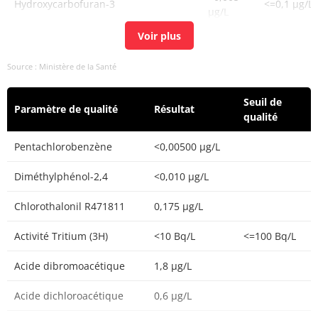
Hydroxycarbofuran-3
<=0,1 µg/L
µg/L
<0,005
Pyridafol
<=0,1 µg/L
µg/L
Source : Ministère de la Santé
<0,020
Atrazine-2-hydroxy
<=0,1 µg/L
µg/L
Seuil de
Paramètre de qualité
Résultat
qualité
<0,005
Acétamiprid
<=0,1 µg/L
µg/L
Pentachlorobenzène
<0,00500 µg/L
<0,005
Diméthylphénol-2,4
<0,010 µg/L
Acétochlore
<=0,1 µg/L
µg/L
Chlorothalonil R471811
0,175 µg/L
<0,05
Acrylamide
<=0.1 µg/L
µg/L
Activité Tritium (3H)
<10 Bq/L
<=100 Bq/L
<0,020
Acide dibromoacétique
1,8 µg/L
Atrazine déisopropyl-2-hydroxy
<=0,1 µg/L
µg/L
Acide dichloroacétique
0,6 µg/L
0,029
Atrazine déséthyl
<=0,1 µg/L