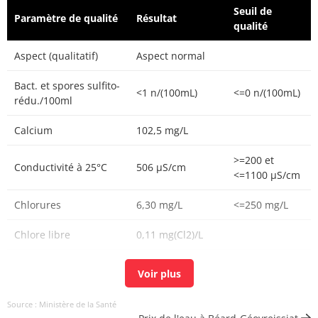
Seuil de
Paramètre de qualité
Résultat
qualité
Aspect (qualitatif)
Aspect normal
Bact. et spores sulfito-
<1 n/(100mL)
<=0 n/(100mL)
rédu./100ml
Calcium
102,5 mg/L
>=200 et
Conductivité à 25°C
506 µS/cm
<=1100 µS/cm
Chlorures
6,30 mg/L
<=250 mg/L
Chlore libre
0,11 mg(Cl2)/L
Chlore total
0,14 mg(Cl2)/L
Bioxyde de chlore
N.M. mg/L
Source : Ministère de la Santé
mg/L ClO2