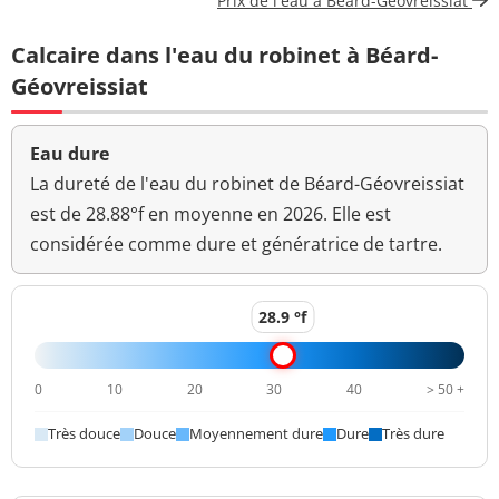
Prix de l'eau à Béard-Géovreissiat
Carbone organique
0,79 mg(C)/L
<=2 mg(C)/L
Calcaire dans l'eau du robinet à Béard-
total
Géovreissiat
Coloration
<5 mg(Pt)/L
<=15 mg(Pt)/L
Bactéries coliformes
Eau dure
<1 n/(100mL)
<=0 n/(100mL)
/100ml-MS
La dureté de l'eau du robinet de Béard-Géovreissiat
est de 28.88°f en moyenne en 2026. Elle est
Bact. aér. revivifiables
<1 n/mL
considérée comme dure et génératrice de tartre.
à 22°-68h
Bact. aér. revivifiables
<1 n/mL
à 36°-44h
28.9 °f
Magnésium
7,9 mg(Mg)/L
0
10
20
30
40
> 50 +
Ammonium (en NH4)
<0,01 mg/L
<=0,1 mg/L
Très douce
Douce
Moyennement dure
Dure
Très dure
Aucun
Odeur (qualitatif)
changement