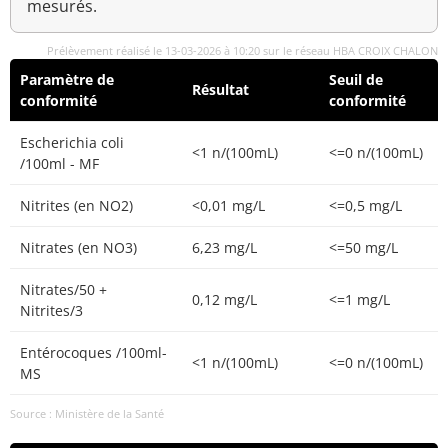
mesurés.
Prélèvement réalisé le 13-03-2026 à 10:20 sur le réseau HBA CROIX CHALON
Paramètre de
Seuil de
Résultat
conformité
conformité
Escherichia coli
<1 n/(100mL)
<=0 n/(100mL)
/100ml - MF
Nitrites (en NO2)
<0,01 mg/L
<=0,5 mg/L
Nitrates (en NO3)
6,23 mg/L
<=50 mg/L
Nitrates/50 +
0,12 mg/L
<=1 mg/L
Nitrites/3
Entérocoques /100ml-
<1 n/(100mL)
<=0 n/(100mL)
MS
Source : Ministère de la Santé