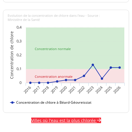
Evolution de la concentration de chlore dans l'eau - Source :
Ministère de la Santé
0,4
Concentration de chlore
0,3
Concentration normale
0,2
0,1
Concentration anormale
0
2024
2017
2021
2025
2018
2022
2026
2019
2023
2016
2020
Concentration de chlore à Béard-Géovreissiat
Villes où l'eau est la plus chlorée