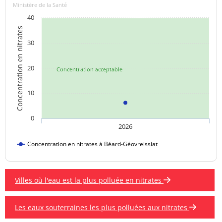
Ministère de la Santé
40
Concentration en nitrates
30
20
Concentration acceptable
10
0
2026
Concentration en nitrates à Béard-Géovreissiat
Villes où l'eau est la plus polluée en nitrates
Les eaux souterraines les plus polluées aux nitrates