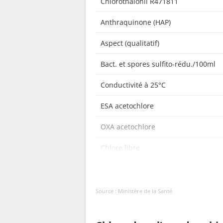
Chlorothalonil R471811
Atrazine déisopropyl-2-hydroxy
Anthraquinone (HAP)
Atrazine déséthyl
Aspect (qualitatif)
Atrazine déséthyl-2-hydroxy
Bact. et spores sulfito-rédu./100ml
Atrazine déséthyl déisopropyl
Conductivité à 25°C
Atrazine-déisopropyl
ESA acetochlore
Alachlore
OXA acetochlore
Aldrine
Chlore libre
Aldicarbe sulfoxyde
Chlore total
Amidosulfuron
Source : Ministère de la Santé
Couleur (qualitatif)
Aminotriazole
Bactéries coliformes /100ml-MS