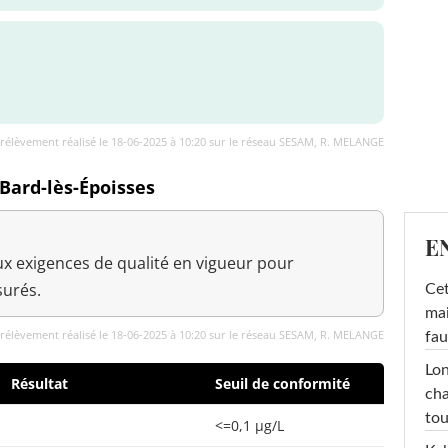
rélèvement réalisé le 18-06-2025 à 10:20 sur le réseau SESAM, R. MELANGE
 Bard-lès-Époisses
E
x exigences de qualité en vigueur pour
urés.
Cet
mai
rélèvement réalisé le 18-06-2025 à 10:20 sur le réseau SESAM, R. MELANGE
fau
Lon
Résultat
Seuil de conformité
cha
tou
<=0,1 µg/L