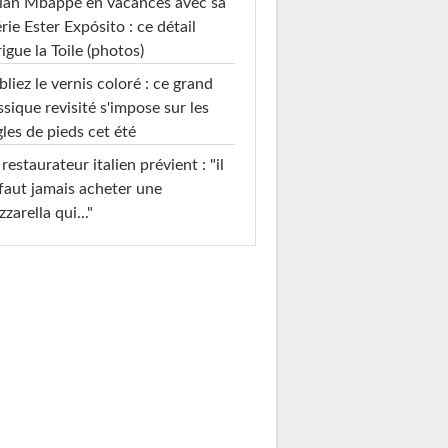
ian Mbappé en vacances avec sa
rie Ester Expósito : ce détail
rigue la Toile (photos)
liez le vernis coloré : ce grand
ssique revisité s'impose sur les
les de pieds cet été
restaurateur italien prévient : "il
faut jamais acheter une
zarella qui..."