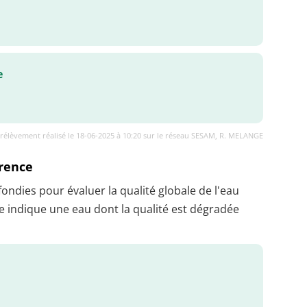
e
rélèvement réalisé le 18-06-2025 à 10:20 sur le réseau SESAM, R. MELANGE
érence
dies pour évaluer la qualité globale de l'eau
 indique une eau dont la qualité est dégradée