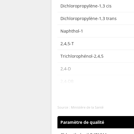
Dichloropropylène-1,3 cis
Dichloropropylène-1,3 trans
Naphthol-1
2,4,5-T
Trichlorophénol-2,4,5
2,4-D
2,4-DB
2,6 Dichlorobenzamide
Atrazine-2-hydroxy
Source : Ministère de la Santé
Acétochlore
Paramètre de qualité
Alphaméthrine