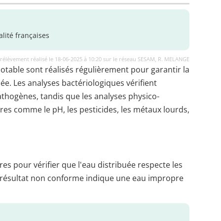
lité françaises
rélèvement réalisé le 18-06-2025 à 10:20 sur le réseau SESAM, R. MELANGE
potable sont réalisés régulièrement pour garantir la
uée. Les analyses bactériologiques vérifient
thogènes, tandis que les analyses physico-
es comme le pH, les pesticides, les métaux lourds,
es pour vérifier que l'eau distribuée respecte les
 résultat non conforme indique une eau impropre