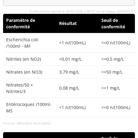
Prélèvement réalisé le 24-03-2026 à 08:57 sur le réseau BAGNOLES
Paramètre de
Seuil de
Résultat
conformité
conformité
Escherichia coli
<1 n/(100mL)
<=0 n/(100mL)
/100ml - MF
Nitrites (en NO2)
<0,01 mg/L
<=0,5 mg/L
Nitrates (en NO3)
3,79 mg/L
<=50 mg/L
Nitrates/50 +
0,08 mg/L
<=1 mg/L
Nitrites/3
Entérocoques /100ml-
<1 n/(100mL)
<=0 n/(100mL)
MS
Source : Ministère de la Santé