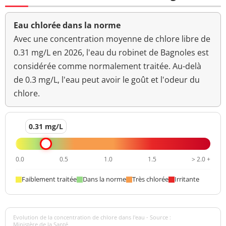
Eau chlorée dans la norme
Avec une concentration moyenne de chlore libre de
0.31 mg/L en 2026, l'eau du robinet de Bagnoles est
considérée comme normalement traitée. Au-delà
de 0.3 mg/L, l'eau peut avoir le goût et l'odeur du
chlore.
0.31 mg/L
0.0
0.5
1.0
1.5
> 2.0 +
Faiblement traitée
Dans la norme
Très chlorée
Irritante
Evolution de la concentration de chlore dans l'eau - Source :
Ministère de la Santé