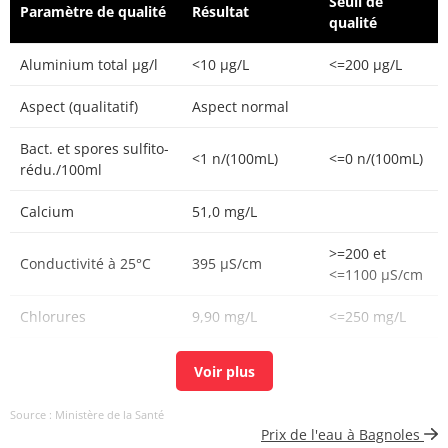
Seuil de
Paramètre de qualité
Résultat
qualité
Aluminium total µg/l
<10 µg/L
<=200 µg/L
Aspect (qualitatif)
Aspect normal
Bact. et spores sulfito-
<1 n/(100mL)
<=0 n/(100mL)
rédu./100ml
Calcium
51,0 mg/L
>=200 et
Conductivité à 25°C
395 µS/cm
<=1100 µS/cm
Chlorures
9,90 mg/L
<=250 mg/L
Chlore libre
0,31 mg(Cl2)/L
Chlore total
0,32 mg(Cl2)/L
Source : Ministère de la Santé
Prix de l'eau à Bagnoles
Carbone organique