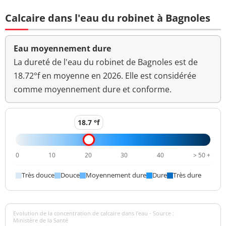
0,24 mg(C)/L
<=2 mg(C)/L
total
Calcaire dans l'eau du robinet à Bagnoles
Coloration
<5 mg(Pt)/L
<=15 mg(Pt)/L
Eau moyennement dure
Aucun
Couleur (qualitatif)
changement
La dureté de l'eau du robinet de Bagnoles est de
anormal
18.72°f en moyenne en 2026. Elle est considérée
comme moyennement dure et conforme.
Bactéries coliformes
<1 n/(100mL)
<=0 n/(100mL)
/100ml-MS
18.7 °f
Bact. aér. revivifiables
<1 n/mL
à 22°-68h
0
10
20
30
40
> 50 +
Bact. aér. revivifiables
<1 n/mL
à 36°-44h
Très douce
Douce
Moyennement dure
Dure
Très dure
Magnésium
14,5 mg(Mg)/L
Ammonium (en NH4)
<0,01 mg/L
<=0,1 mg/L
Evolution de la concentration de calcaire dans l'eau - Source :
Ministère de la Santé