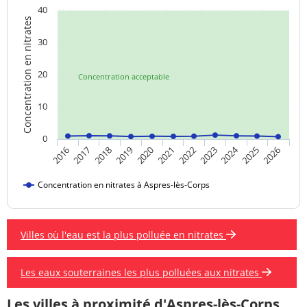
40
Concentration en nitrates
30
20
Concentration acceptable
10
0
2024
2019
2021
2023
2025
2016
2018
2020
2022
2026
2017
Concentration en nitrates à Aspres-lès-Corps
Villes où l'eau est la plus polluée en nitrates
Les eaux souterraines les plus polluées aux nitrates
Les villes à proximité d'Aspres-lès-Corps