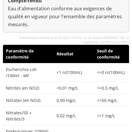
Compte-rendu
Eau d'alimentation conforme aux exigences de
qualité en vigueur pour l'ensemble des paramètres
mesurés.
Prélèvement réalisé le 06-05-2026 à 07:52 sur le réseau ENSEMBLE DE LA
COMMUNE ASPRES-LES-CORPS
Paramètre de
Seuil de
Résultat
conformité
conformité
Escherichia coli
<1 n/(100mL)
<=0 n/(100mL)
/100ml - MF
Nitrites (en NO2)
<0,01 mg/L
<=0,5 mg/L
Nitrates (en NO3)
0,90 mg/L
<=50 mg/L
Nitrates/50 +
0,02 mg/L
<=1 mg/L
Nitrites/3
Entérocoques /100ml-