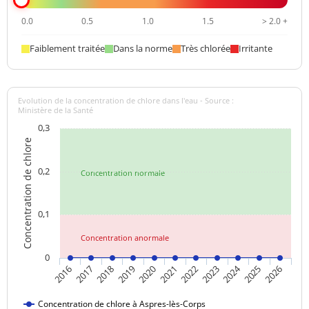
0.0
0.5
1.0
1.5
> 2.0 +
Faiblement traitée
Dans la norme
Très chlorée
Irritante
Evolution de la concentration de chlore dans l'eau - Source :
Ministère de la Santé
0,3
Concentration de chlore
0,2
Concentration normale
0,1
Concentration anormale
0
2024
2020
2021
2022
2023
2025
2026
2016
2017
2018
2019
Concentration de chlore à Aspres-lès-Corps