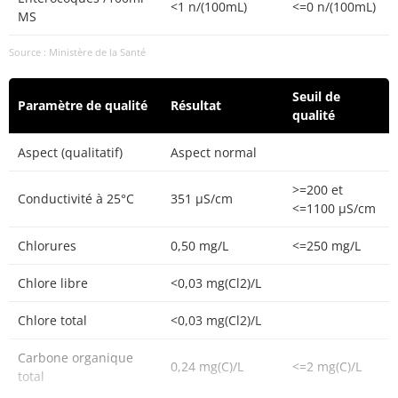
<1 n/(100mL)
<=0 n/(100mL)
MS
Source : Ministère de la Santé
Seuil de
Paramètre de qualité
Résultat
qualité
Aspect (qualitatif)
Aspect normal
>=200 et
Conductivité à 25°C
351 µS/cm
<=1100 µS/cm
Chlorures
0,50 mg/L
<=250 mg/L
Chlore libre
<0,03 mg(Cl2)/L
Chlore total
<0,03 mg(Cl2)/L
Carbone organique
0,24 mg(C)/L
<=2 mg(C)/L
total