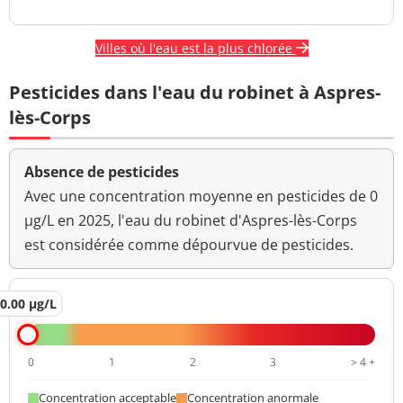
Villes où l'eau est la plus chlorée
Pesticides dans l'eau du robinet à Aspres-
lès-Corps
Absence de pesticides
Avec une concentration moyenne en pesticides de 0
µg/L en 2025, l'eau du robinet d'Aspres-lès-Corps
est considérée comme dépourvue de pesticides.
0.00 µg/L
0
1
2
3
> 4 +
Concentration acceptable
Concentration anormale