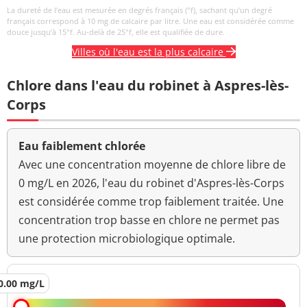
La dureté de l’eau est mesurée en degrés français (°f), sachant qu’un degré
français correspond à 10 mg de calcaire par litre. Une eau est considérée comme
douce jusqu’à 15°f. Au-delà de 25°f, elle est qualifiée de dure.
Villes où l'eau est la plus calcaire
Chlore dans l'eau du robinet à Aspres-lès-
Corps
Eau faiblement chlorée
Avec une concentration moyenne de chlore libre de
0 mg/L en 2026, l'eau du robinet d'Aspres-lès-Corps
est considérée comme trop faiblement traitée. Une
concentration trop basse en chlore ne permet pas
une protection microbiologique optimale.
0.00 mg/L