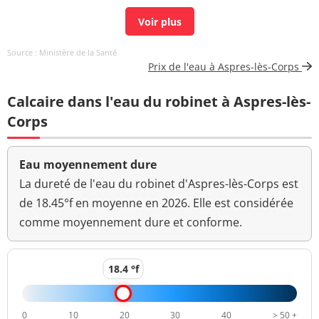
Aucun
Couleur (qualitatif)
changement
anormal
Source : Ministère de la Santé
Prix de l'eau à Aspres-lès-Corps
Bactéries coliformes
<1 n/(100mL)
<=0 n/(100mL)
/100ml-MS
Calcaire dans l'eau du robinet à Aspres-lès-
Bact. aér. revivifiables
Corps
<1 n/mL
à 22°-68h
Bact. aér. revivifiables
Eau moyennement dure
<1 n/mL
à 36°-44h
La dureté de l'eau du robinet d'Aspres-lès-Corps est
de 18.45°f en moyenne en 2026. Elle est considérée
Ammonium (en NH4)
0,02 mg/L
<=0,1 mg/L
comme moyennement dure et conforme.
>=6,5 et <=9
pH
7,98 unité pH
unité pH
18.4 °f
Sulfates
31,30 mg/L
<=250 mg/L
Titre alcalimétrique
0
10
20
30
40
> 50 +
15,30 °f