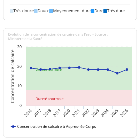
complet
Très douce
Douce
Moyennement dure
Dure
Très dure
Température de l'eau
10,8 °C
<=25 °C
Titre hydrotimétrique
17,71 °f
Evolution de la concentration de calcaire dans l'eau - Source :
Ministère de la Santé
Turbidité
0,12 NFU
<=2 NFU
30
néphélométrique NFU
Concentration de calcaire
20
Dureté normale
10
Dureté anormale
0
2024
2019
2021
2023
2025
2016
2018
2020
2022
2026
2017
Concentration de calcaire à Aspres-lès-Corps