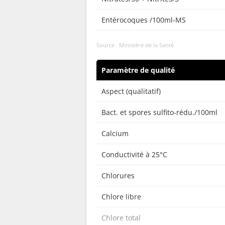
Entérocoques /100ml-MS
Source : Ministère de la Santé
Paramètre de qualité
Aspect (qualitatif)
Bact. et spores sulfito-rédu./100ml
Calcium
Conductivité à 25°C
Chlorures
Chlore libre
Chlore total