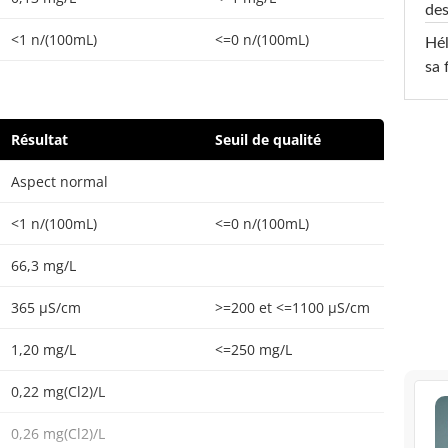
des
<1 n/(100mL)
<=0 n/(100mL)
Hél
sa 
Résultat
Seuil de qualité
Aspect normal
<1 n/(100mL)
<=0 n/(100mL)
66,3 mg/L
365 µS/cm
>=200 et <=1100 µS/cm
1,20 mg/L
<=250 mg/L
0,22 mg(Cl2)/L
0,26 mg(Cl2)/L