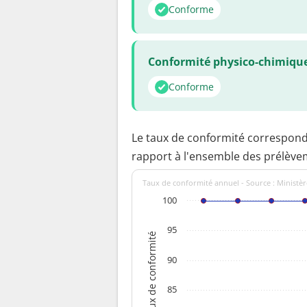
Conforme
Conformité physico-chimiqu
Conforme
Le taux de conformité correspon
rapport à l'ensemble des prélève
Taux de conformité annuel - Source : Ministèr
100
95
Taux de conformité
90
85