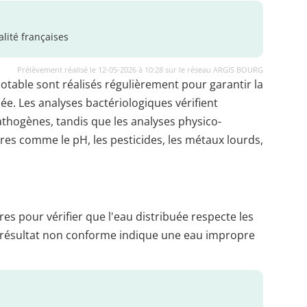
lité françaises
Prélèvement réalisé le 12-05-2026 à 10:28 sur le réseau ARGIS BOURG
potable sont réalisés régulièrement pour garantir la
uée. Les analyses bactériologiques vérifient
thogènes, tandis que les analyses physico-
es comme le pH, les pesticides, les métaux lourds,
es pour vérifier que l'eau distribuée respecte les
 résultat non conforme indique une eau impropre