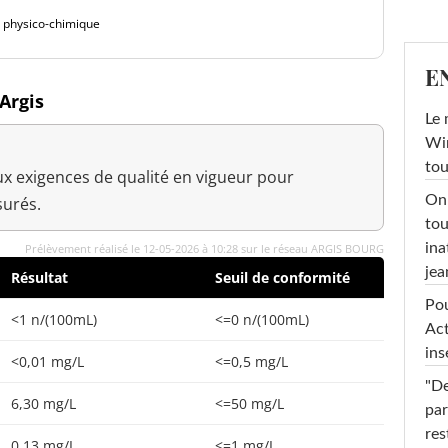
é physico-chimique
E
Argis
Le 
Win
tou
x exigences de qualité en vigueur pour
On 
urés.
tou
ina
Prélèvement réalisé le 12-05-2026 à 10:28 sur le réseau ARGIS BOURG
jea
Résultat
Seuil de conformité
Pou
<1 n/(100mL)
<=0 n/(100mL)
Act
ins
<0,01 mg/L
<=0,5 mg/L
"De
6,30 mg/L
<=50 mg/L
par
res
0,13 mg/L
<=1 mg/L