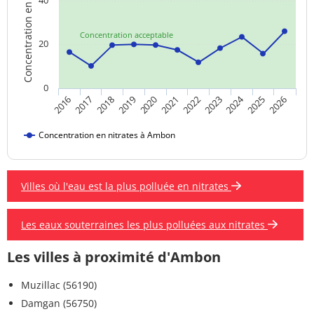
Concentration en nitrates
40
Concentration acceptable
20
0
2024
2019
2021
2023
2025
2016
2018
2020
2022
2026
2017
Concentration en nitrates à Ambon
Villes où l'eau est la plus polluée en nitrates
Les eaux souterraines les plus polluées aux nitrates
Les villes à proximité d'Ambon
Muzillac (56190)
Damgan (56750)