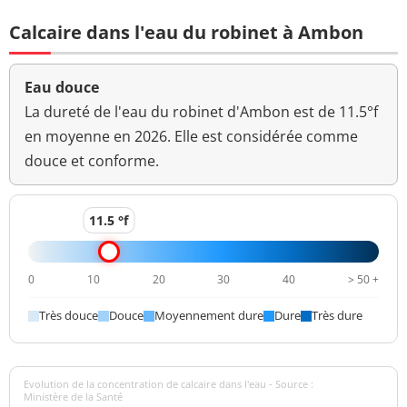
1,4 mg(C)/L
<=2 mg(C)/L
total
Calcaire dans l'eau du robinet à Ambon
Coloration
<5 mg(Pt)/L
<=15 mg(Pt)/L
Eau douce
Aucun
Couleur (qualitatif)
changement
La dureté de l'eau du robinet d'Ambon est de 11.5°f
anormal
en moyenne en 2026. Elle est considérée comme
douce et conforme.
Bactéries coliformes
0 n/(100mL)
<=0 n/(100mL)
/100ml-MS
11.5 °f
Fer total
7 µg/L
<=200 µg/L
Bact. aér. revivifiables
<1 n/mL
0
10
20
30
40
> 50 +
à 22°-68h
Très douce
Douce
Moyennement dure
Dure
Très dure
Bact. aér. revivifiables
<1 n/mL
à 36°-44h
Ammonium (en NH4)
<0,010 mg/L
<=0,1 mg/L
Evolution de la concentration de calcaire dans l'eau - Source :
Ministère de la Santé