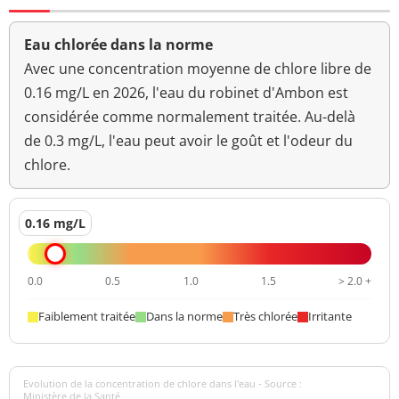
Eau chlorée dans la norme
Avec une concentration moyenne de chlore libre de
0.16 mg/L en 2026, l'eau du robinet d'Ambon est
considérée comme normalement traitée. Au-delà
de 0.3 mg/L, l'eau peut avoir le goût et l'odeur du
chlore.
0.16 mg/L
0.0
0.5
1.0
1.5
> 2.0 +
Faiblement traitée
Dans la norme
Très chlorée
Irritante
Evolution de la concentration de chlore dans l'eau - Source :
Ministère de la Santé