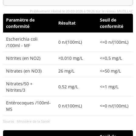
Prélèvement réalisé le 20-03-2026 à 09:26 sur le réseau MUZILLAC
Paramètre de
Seuil de
Résultat
conformité
conformité
Escherichia coli
0 n/(100mL)
<=0 n/(100mL)
/100ml - MF
Nitrites (en NO2)
<0,010 mg/L
<=0,5 mg/L
Nitrates (en NO3)
26 mg/L
<=50 mg/L
Nitrates/50 +
0,52 mg/L
<=1 mg/L
Nitrites/3
Entérocoques /100ml-
0 n/(100mL)
<=0 n/(100mL)
MS
Source : Ministère de la Santé