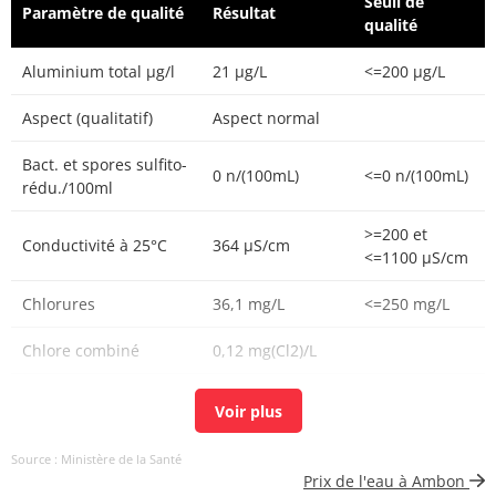
Seuil de
Paramètre de qualité
Résultat
qualité
Aluminium total µg/l
21 µg/L
<=200 µg/L
Aspect (qualitatif)
Aspect normal
Bact. et spores sulfito-
0 n/(100mL)
<=0 n/(100mL)
rédu./100ml
>=200 et
Conductivité à 25°C
364 µS/cm
<=1100 µS/cm
Chlorures
36,1 mg/L
<=250 mg/L
Chlore combiné
0,12 mg(Cl2)/L
Chlore libre
0,16 mg(Cl2)/L
Chlore total
0,28 mg(Cl2)/L
Source : Ministère de la Santé
Prix de l'eau à Ambon
Carbone organique