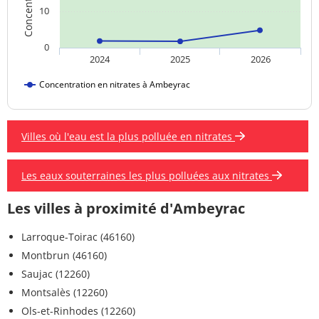
10
0
2024
2025
2026
Concentration en nitrates à Ambeyrac
Villes où l'eau est la plus polluée en nitrates
Les eaux souterraines les plus polluées aux nitrates
Les villes à proximité d'Ambeyrac
Larroque-Toirac (46160)
Montbrun (46160)
Saujac (12260)
Montsalès (12260)
Ols-et-Rinhodes (12260)