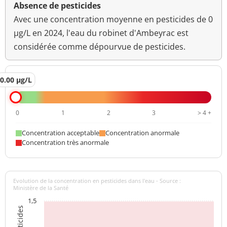
Absence de pesticides
Avec une concentration moyenne en pesticides de 0
µg/L en 2024, l'eau du robinet d'Ambeyrac est
considérée comme dépourvue de pesticides.
0.00 µg/L
0
1
2
3
> 4 +
Concentration acceptable
Concentration anormale
Concentration très anormale
Evolution de la concentration en pesticides dans l'eau - Source :
Ministère de la Santé
1,5