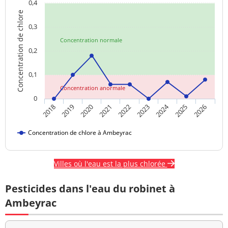
0,4
Concentration de chlore
0,3
Concentration normale
0,2
0,1
Concentration anormale
0
2024
2022
2023
2025
2026
2018
2019
2020
2021
Concentration de chlore à Ambeyrac
Villes où l'eau est la plus chlorée
Pesticides dans l'eau du robinet à
Ambeyrac