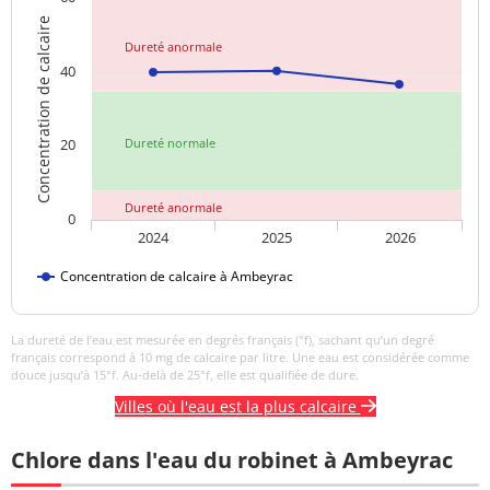
Saveur (qualitatif)
changement
Concentration de calcaire
anormal
Dureté anormale
40
Sulfates
6,3 mg/L
<=250 mg/L
Titre alcalimétrique
38,1 °f
complet
20
Dureté normale
Température de l'eau
14,8 °C
<=25 °C
Dureté anormale
0
Titre hydrotimétrique
39,5 °f
2024
2025
2026
Concentration de calcaire à Ambeyrac
Turbidité
0,33 NFU
<=2 NFU
néphélométrique NFU
La dureté de l’eau est mesurée en degrés français (°f), sachant qu’un degré
français correspond à 10 mg de calcaire par litre. Une eau est considérée comme
douce jusqu’à 15°f. Au-delà de 25°f, elle est qualifiée de dure.
Villes où l'eau est la plus calcaire
Chlore dans l'eau du robinet à Ambeyrac