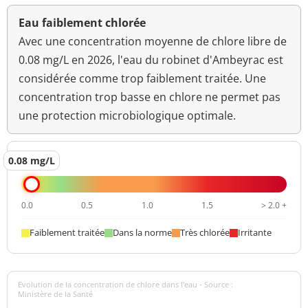
Eau faiblement chlorée
Avec une concentration moyenne de chlore libre de
0.08 mg/L en 2026, l'eau du robinet d'Ambeyrac est
considérée comme trop faiblement traitée. Une
concentration trop basse en chlore ne permet pas
une protection microbiologique optimale.
0.08 mg/L
0.0
0.5
1.0
1.5
> 2.0 +
Faiblement traitée
Dans la norme
Très chlorée
Irritante
Evolution de la concentration de chlore dans l'eau - Source :
Ministère de la Santé