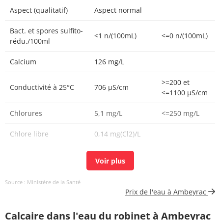
Aspect (qualitatif)
Aspect normal
Bact. et spores sulfito-
<1 n/(100mL)
<=0 n/(100mL)
rédu./100ml
Calcium
126 mg/L
>=200 et
Conductivité à 25°C
706 µS/cm
<=1100 µS/cm
Chlorures
5,1 mg/L
<=250 mg/L
Chlore libre
0,14 mg(Cl2)/L
Chlore total
0,15 mg(Cl2)/L
Carbone organique
0,48 mg(C)/L
<=2 mg(C)/L
Source : Ministère de la Santé
total
Prix de l'eau à Ambeyrac
Coloration
<5 mg(Pt)/L
<=15 mg(Pt)/L
Calcaire dans l'eau du robinet à Ambeyrac