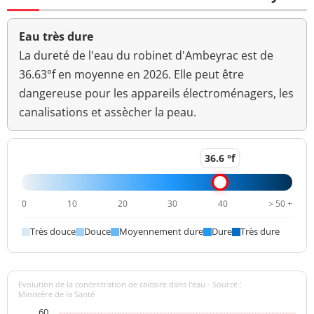
Aucun
Couleur (qualitatif)
changement
Eau très dure
anormal
La dureté de l'eau du robinet d'Ambeyrac est de
Bactéries coliformes
36.63°f en moyenne en 2026. Elle peut être
<1 n/(100mL)
<=0 n/(100mL)
/100ml-MS
dangereuse pour les appareils électroménagers, les
canalisations et assècher la peau.
Bact. aér. revivifiables
2 n/mL
à 22°-68h
Bact. aér. revivifiables
36.6 °f
2 n/mL
à 36°-44h
Magnésium
21,2 mg(Mg)/L
0
10
20
30
40
> 50 +
Ammonium (en NH4)
<0,01 mg/L
<=0,1 mg/L
Très douce
Douce
Moyennement dure
Dure
Très dure
>=6,5 et <=9
pH
7,1 unité pH
unité pH
Evolution de la concentration de calcaire dans l'eau - Source :
Ministère de la Santé
Aucun
60