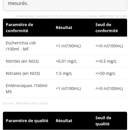
mesurés.
Prélèvement réalisé le 11-05-2026 à 12:28 sur le réseau AMBEYRAC BOURG
Paramètre de
Seuil de
Résultat
conformité
conformité
Escherichia coli
<1 n/(100mL)
<=0 n/(100mL)
/100ml - MF
Nitrites (en NO2)
<0,01 mg/L
<=0,5 mg/L
Nitrates (en NO3)
1,5 mg/L
<=50 mg/L
Entérocoques /100ml-
<1 n/(100mL)
<=0 n/(100mL)
MS
Source : Ministère de la Santé
Seuil de
Paramètre de qualité
Résultat
qualité