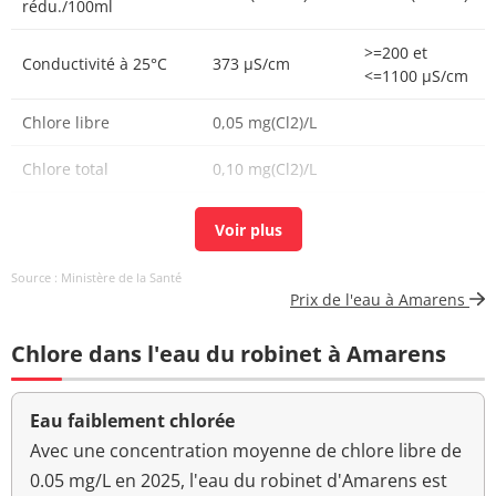
rédu./100ml
>=200 et
Conductivité à 25°C
373 µS/cm
<=1100 µS/cm
Chlore libre
0,05 mg(Cl2)/L
Chlore total
0,10 mg(Cl2)/L
Coloration
<5 mg(Pt)/L
<=15 mg(Pt)/L
Aucun
Source : Ministère de la Santé
Couleur (qualitatif)
changement
Prix de l'eau à Amarens
anormal
Chlore dans l'eau du robinet à Amarens
Bactéries coliformes
<1 n/(100mL)
<=0 n/(100mL)
/100ml-MS
Eau faiblement chlorée
Bact. aér. revivifiables
<1 n/mL
à 22°-68h
Avec une concentration moyenne de chlore libre de
0.05 mg/L en 2025, l'eau du robinet d'Amarens est
Bact. aér. revivifiables