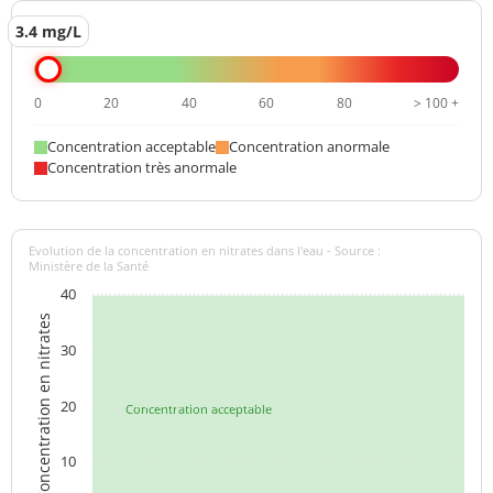
3.4 mg/L
0
20
40
60
80
> 100 +
Concentration acceptable
Concentration anormale
Concentration très anormale
Evolution de la concentration en nitrates dans l'eau - Source :
Ministère de la Santé
40
Concentration en nitrates
30
20
Concentration acceptable
10