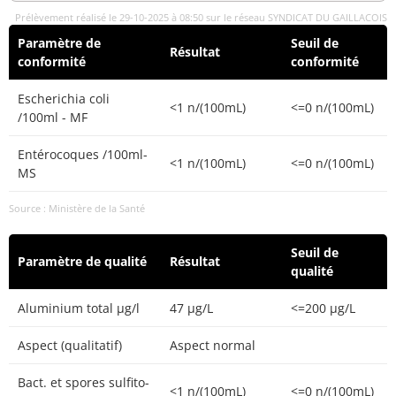
Prélèvement réalisé le 29-10-2025 à 08:50 sur le réseau SYNDICAT DU GAILLACOIS
Paramètre de
Seuil de
Résultat
conformité
conformité
Escherichia coli
<1 n/(100mL)
<=0 n/(100mL)
/100ml - MF
Entérocoques /100ml-
<1 n/(100mL)
<=0 n/(100mL)
MS
Source : Ministère de la Santé
Seuil de
Paramètre de qualité
Résultat
qualité
Aluminium total µg/l
47 µg/L
<=200 µg/L
Aspect (qualitatif)
Aspect normal
Bact. et spores sulfito-
<1 n/(100mL)
<=0 n/(100mL)