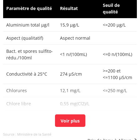
Seuil de
Paramètre de qualité
Résultat
qualité
Aluminium total µg/l
15,9 µg/L
<=200 µg/L
Aspect (qualitatif)
Aspect normal
Bact. et spores sulfito-
<1 n/(100mL)
<=0 n/(100mL)
rédu./100ml
>=200 et
Conductivité à 25°C
274 µS/cm
<=1100 µS/cm
Chlorures
12,1 mg/L
<=250 mg/L
Chlore libre
0,55 mg(Cl2)/L
Chlore total
0,59 mg(Cl2)/L
Carbone organique
0,7 mg(C)/L
<=2 mg(C)/L
Source : Ministère de la Santé
total