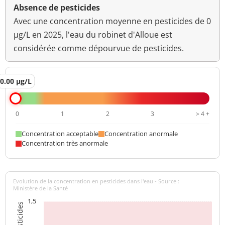
Absence de pesticides
Avec une concentration moyenne en pesticides de 0
µg/L en 2025, l'eau du robinet d'Alloue est
considérée comme dépourvue de pesticides.
0.00 µg/L
0
1
2
3
> 4 +
Concentration acceptable
Concentration anormale
Concentration très anormale
Evolution de la concentration en pesticides dans l'eau - Source :
Ministère de la Santé
1,5