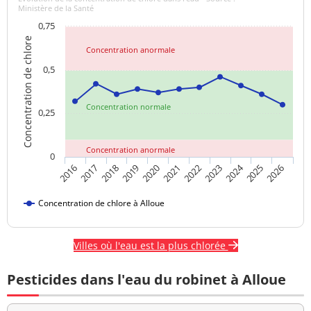
Ministère de la Santé
0,75
Concentration de chlore
Concentration anormale
0,5
Concentration normale
0,25
Concentration anormale
0
2024
2018
2021
2016
2019
2022
2025
2017
2020
2023
2026
Concentration de chlore à Alloue
Villes où l'eau est la plus chlorée
Pesticides dans l'eau du robinet à Alloue