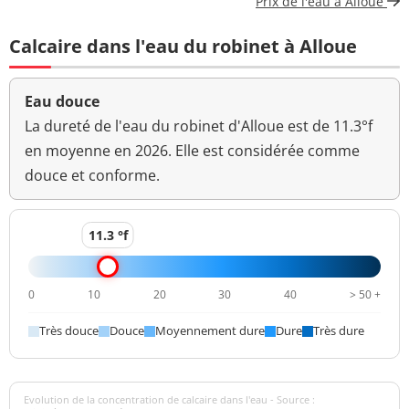
Prix de l'eau à Alloue
Coloration
<5 mg(Pt)/L
<=15 mg(Pt)/L
Calcaire dans l'eau du robinet à Alloue
Bactéries coliformes
<1 n/(100mL)
<=0 n/(100mL)
/100ml-MS
Eau douce
Bact. aér. revivifiables
La dureté de l'eau du robinet d'Alloue est de 11.3°f
<1 n/mL
à 22°-68h
en moyenne en 2026. Elle est considérée comme
douce et conforme.
Bact. aér. revivifiables
<1 n/mL
à 36°-44h
11.3 °f
Ammonium (en NH4)
<0,01 mg/L
<=0,1 mg/L
>=6,5 et <=9
pH
7,3 unité pH
0
10
20
30
40
> 50 +
unité pH
Très douce
Douce
Moyennement dure
Dure
Très dure
Aucun
Saveur (qualitatif)
changement
anormal
Evolution de la concentration de calcaire dans l'eau - Source :