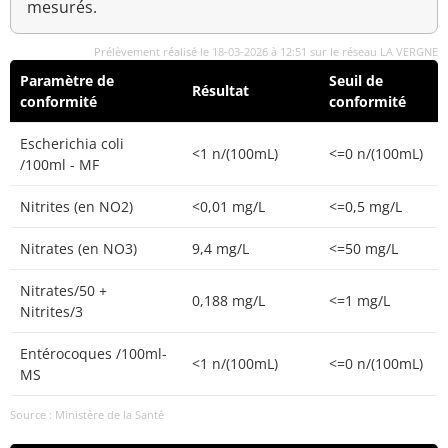
mesurés.
Prélèvement réalisé le 18-03-2026 à 12:51 sur le réseau LA VERGNE
Paramètre de
Seuil de
Résultat
conformité
conformité
Escherichia coli
<1 n/(100mL)
<=0 n/(100mL)
/100ml - MF
Nitrites (en NO2)
<0,01 mg/L
<=0,5 mg/L
Nitrates (en NO3)
9,4 mg/L
<=50 mg/L
Nitrates/50 +
0,188 mg/L
<=1 mg/L
Nitrites/3
Entérocoques /100ml-
<1 n/(100mL)
<=0 n/(100mL)
MS
Source : Ministère de la Santé