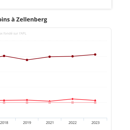
oins à Zellenberg
ux fondé sur l'APL
2018
2019
2021
2022
2023