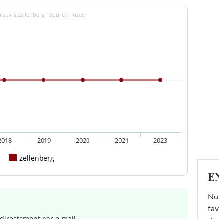
raux à Zellenberg - Source : Insee
2018
2019
2020
2021
2023
Zellenberg
E
Nut
fav
directement par e-mail.