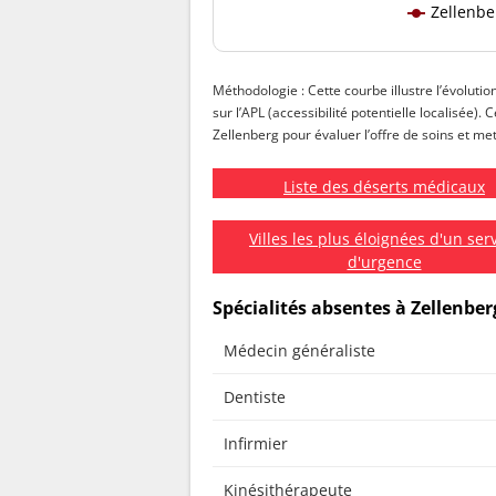
Zellenbe
Méthodologie : Cette courbe illustre l’évolutio
sur l’APL (accessibilité potentielle localisée).
Zellenberg pour évaluer l’offre de soins et met
Liste des déserts médicaux
Villes les plus éloignées d'un ser
d'urgence
Spécialités absentes à Zellenber
Médecin généraliste
Dentiste
Infirmier
Kinésithérapeute