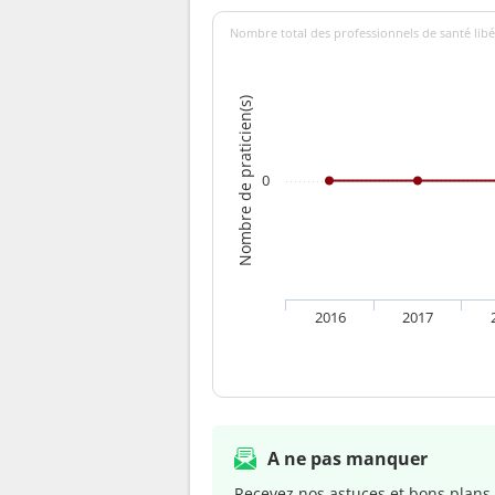
Nombre total des professionnels de santé libé
Nombre de praticien(s)
0
2016
2017
A ne pas manquer
Recevez nos astuces et bons plans 