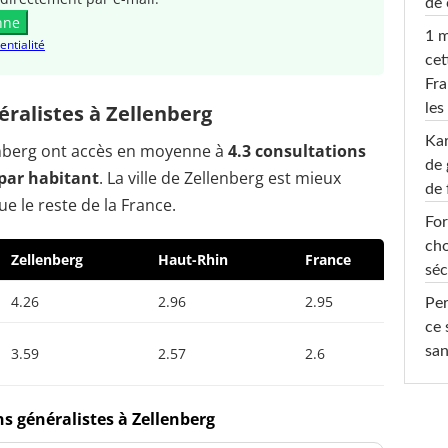
de 
nne
1 m
entialité
cet
Fra
les
ralistes à Zellenberg
Ka
lenberg ont accès en moyenne à
4.3 consultations
de 
par habitant
. La ville de Zellenberg est mieux
de 
e le reste de la France.
For
cho
Zellenberg
Haut-Rhin
France
séc
4.26
2.96
2.95
Per
ce 
san
3.59
2.57
2.6
s généralistes à Zellenberg