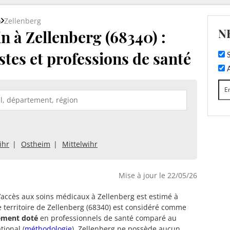
n
Zellenberg
N
 à Zellenberg (68340) :
stes et professions de santé
S
A
ihr
Ostheim
Mittelwihr
Mise à jour le 22/05/26
d’accès aux soins médicaux à Zellenberg est estimé à
e territoire de Zellenberg (68340) est considéré comme
tement doté
en professionnels de santé comparé au
tional (
méthodologie
). Zellenberg ne possède aucun