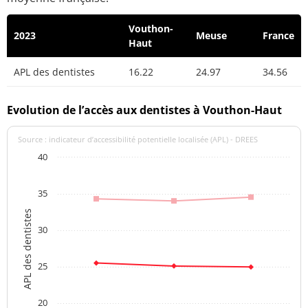
Vouthon-
2023
Meuse
France
Haut
APL des dentistes
16.22
24.97
34.56
Evolution de l’accès aux dentistes à Vouthon-Haut
Source : indicateur d’accessibilité potentielle localisée (APL) - DREES
40
35
APL des dentistes
30
25
20