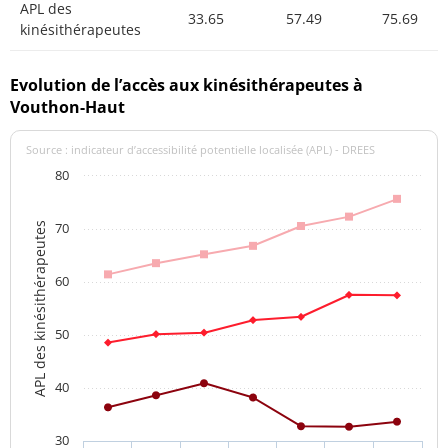
APL des
33.65
57.49
75.69
kinésithérapeutes
Evolution de l’accès aux kinésithérapeutes à
Vouthon-Haut
Source : indicateur d’accessibilité potentielle localisée (APL) - DREES
80
70
APL des kinésithérapeutes
60
50
40
30