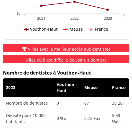
15
2021
2022
2023
Vouthon-Haut
Meuse
France
Villes avec le meilleur accès aux dentistes
Villes où il est difficile de voir un dentiste
Nombre de dentistes à Vouthon-Haut
Vouthon-
2023
Meuse
France
Haut
Nombre de dentistes
0
67
38 281
Densité pour 10 000
5.59
0 ‱
3.72 ‱
habitants
‱