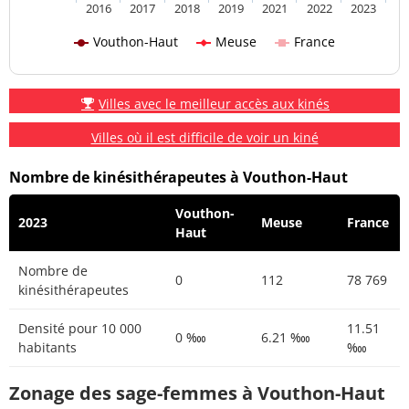
2016
2017
2018
2019
2021
2022
2023
Vouthon-Haut
Meuse
France
Villes avec le meilleur accès aux kinés
Villes où il est difficile de voir un kiné
Nombre de kinésithérapeutes à Vouthon-Haut
Vouthon-
2023
Meuse
France
Haut
Nombre de
0
112
78 769
kinésithérapeutes
Densité pour 10 000
11.51
0 ‱
6.21 ‱
habitants
‱
Zonage des sage-femmes à Vouthon-Haut