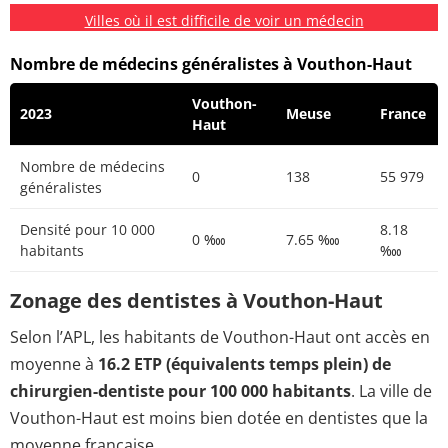
Villes où il est difficile de voir un médecin
Nombre de médecins généralistes à Vouthon-Haut
Vouthon-
2023
Meuse
France
Haut
Nombre de médecins
0
138
55 979
généralistes
Densité pour 10 000
8.18
0 ‱
7.65 ‱
habitants
‱
Zonage des dentistes à Vouthon-Haut
Selon l’APL, les habitants de Vouthon-Haut ont accès en
moyenne à
16.2 ETP (équivalents temps plein) de
chirurgien-dentiste pour 100 000 habitants
. La ville de
Vouthon-Haut est moins bien dotée en dentistes que la
moyenne française.