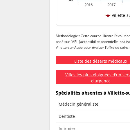
2016
2017
Villette-
Méthodologie : Cette courbe illustre l’évolutio
basé sur l’APL (accessibilité potentielle local
Villette-sur-Aube pour évaluer l’offre de soins 
Liste des déserts médicaux
Villes les plus éloignées d'un ser
d'urgence
Spécialités absentes à Villette-
Médecin généraliste
Dentiste
Infirmier