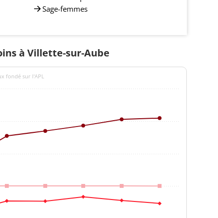
Sage-femmes
oins à Villette-sur-Aube
ux fondé sur l'APL