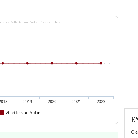
aux à Villette-sur-Aube - Source : Insee
2018
2019
2020
2021
2023
Villette-sur-Aube
E
C'e