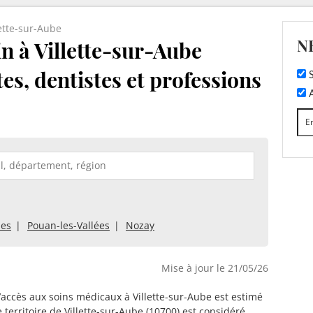
lette-sur-Aube
N
 à Villette-sur-Aube
tes, dentistes et professions
S
A
es
Pouan-les-Vallées
Nozay
Mise à jour le 21/05/26
d’accès aux soins médicaux à Villette-sur-Aube est estimé
e territoire de Villette-sur-Aube (10700) est considéré