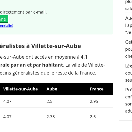
plu
sal
directement par e-mail.
Au
nne
l'a
entialité
"Je
Cet
alistes à Villette-sur-Aube
pou
lette-sur-Aube ont accès en moyenne à
4.1
che
ale par an et par habitant
. La ville de Villette-
Lég
ins généralistes que le reste de la France.
cou
seu
Villette-sur-Aube
Aube
France
Pré
enf
4.07
2.5
2.95
sor
adu
4.07
2.33
2.6