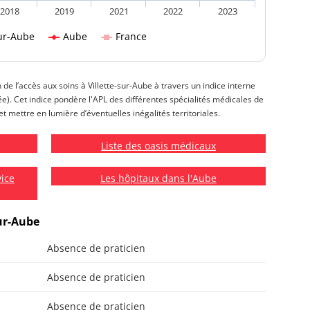
2018
2019
2021
2022
2023
sur-Aube
Aube
France
n de l’accès aux soins à Villette-sur-Aube à travers un indice interne
isée). Cet indice pondère l'APL des différentes spécialités médicales de
et mettre en lumière d’éventuelles inégalités territoriales.
Liste des oasis médicaux
vice
Les hôpitaux dans l'Aube
sur-Aube
Absence de praticien
Absence de praticien
Absence de praticien