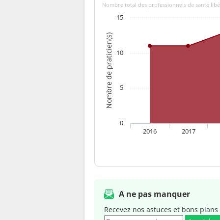
Nombre total des professionnels de santé libér
15
Nombre de praticien(s)
10
5
0
2016
2017
A ne pas manquer
Recevez nos astuces et bons plans 