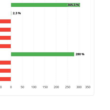
305.3 %
2.3 %
280 %
50
0
50
100
150
200
250
300
350