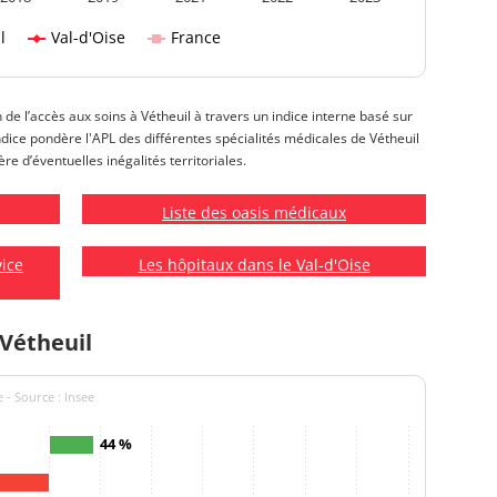
l
Val-d'Oise
France
n de l’accès aux soins à Vétheuil à travers un indice interne basé sur
 indice pondère l'APL des différentes spécialités médicales de Vétheuil
re d’éventuelles inégalités territoriales.
Liste des oasis médicaux
vice
Les hôpitaux dans le Val-d'Oise
 Vétheuil
 - Source : Insee
44 %