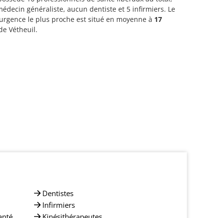
édecin généraliste, aucun dentiste et 5 infirmiers. Le
’urgence le plus proche est situé en moyenne à
17
e Vétheuil.
Dentistes
Infirmiers
anté
Kinésithérapeutes