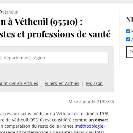
e
Vétheuil
N
à Vétheuil (95510) :
stes et professions de santé
S
A
aint-Cyr-en-Arthies
Villers-en-Arthies
Moisson
Mise à jour le 21/05/26
d’accès aux soins médicaux à Vétheuil est estimé à 19 %.
oire de Vétheuil (95510) est considéré comme
un désert
n comparaison du reste de la France (
méthodologie
).
possède 10 professionnels de santé libéraux au total,