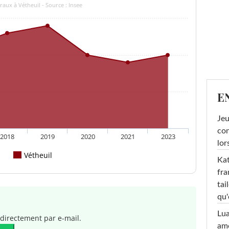
aux à Vétheuil - Source : Insee
E
Jeu
con
2018
2019
2020
2021
2023
lor
Vétheuil
Kat
fra
tai
qu'
Lu
directement par e-mail.
amo