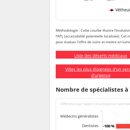
Vétheui
Méthodologie : Cette courbe illustre l’évolutio
l’APL (accessibilité potentielle localisée). Cet
pour évaluer l’offre de soins et mettre en lumiè
Liste des déserts médicaux
Villes les plus éloignées d'un ser
d'urgence
Nombre de spécialistes à
Différence par rapport à la moyenne nationale
Médecins généralistes
Dentistes
-100 %