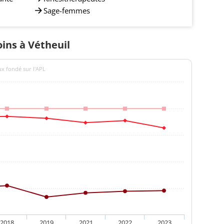
Sage-femmes
oins à Vétheuil
ux fondé sur l'APL
2018
2019
2021
2022
2023