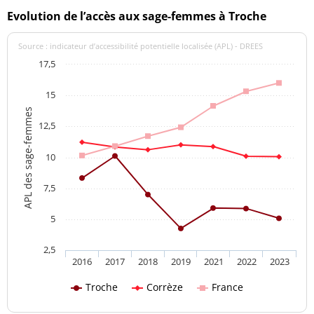
Evolution de l’accès aux sage-femmes à Troche
Source : indicateur d’accessibilité potentielle localisée (APL) - DREES
17,5
15
APL des sage-femmes
12,5
10
7,5
5
2,5
2016
2017
2018
2019
2021
2022
2023
Troche
Corrèze
France