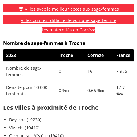
Villes avec le meilleur accès aux sage-femmes
Villes où il est difficile de voir une sage-femme
Les maternités en Corrèze
Nombre de sage-femmes à Troche
2023
Troche
Corrèze
France
Nombre de sage-
0
16
7 975
femmes
Densité pour 10 000
1.17
0 ‱
0.66 ‱
habitants
‱
Les villes à proximité de Troche
Beyssac (19230)
Vigeois (19410)
Orgnac-sur-Vézère (19410)