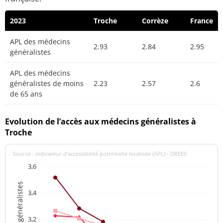
2023
Troche
Corrèze
France
APL des médecins
2.93
2.84
2.95
généralistes
APL des médecins
généralistes de moins
2.23
2.57
2.6
de 65 ans
Evolution de l’accès aux médecins généralistes à
Troche
Source : indicateur d’accessibilité potentielle localisée (APL) - DREES
3,6
3,4
3,2