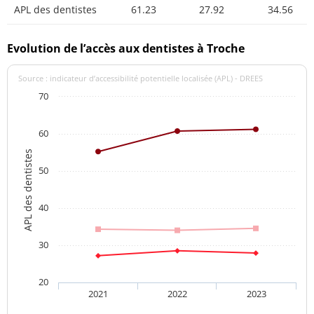
APL des dentistes
61.23
27.92
34.56
Evolution de l’accès aux dentistes à Troche
Source : indicateur d’accessibilité potentielle localisée (APL) - DREES
70
60
APL des dentistes
50
40
30
20
2021
2022
2023