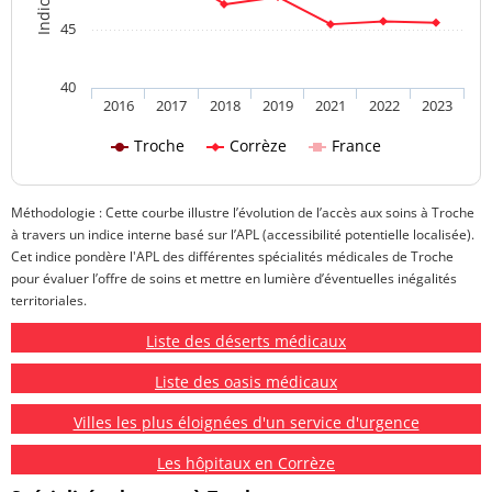
45
40
2016
2017
2018
2019
2021
2022
2023
Troche
Corrèze
France
Méthodologie : Cette courbe illustre l’évolution de l’accès aux soins à Troche
à travers un indice interne basé sur l’APL (accessibilité potentielle localisée).
Cet indice pondère l'APL des différentes spécialités médicales de Troche
pour évaluer l’offre de soins et mettre en lumière d’éventuelles inégalités
territoriales.
Liste des déserts médicaux
Liste des oasis médicaux
Villes les plus éloignées d'un service d'urgence
Les hôpitaux en Corrèze