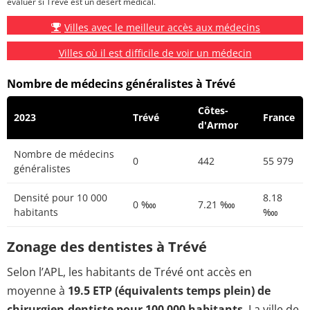
évaluer si Trévé est un désert médical.
Villes avec le meilleur accès aux médecins
Villes où il est difficile de voir un médecin
Nombre de médecins généralistes à Trévé
Côtes-
2023
Trévé
France
d'Armor
Nombre de médecins
0
442
55 979
généralistes
Densité pour 10 000
8.18
0 ‱
7.21 ‱
habitants
‱
Zonage des dentistes à Trévé
Selon l’APL, les habitants de Trévé ont accès en
moyenne à
19.5 ETP (équivalents temps plein) de
chirurgien-dentiste pour 100 000 habitants
. La ville de