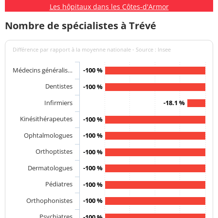
Les hôpitaux dans les Côtes-d'Armor
Nombre de spécialistes à Trévé
Différence par rapport à la moyenne nationale - Source : Insee
Médecins généralis…
-100 %
Dentistes
-100 %
Infirmiers
-18.1 %
Kinésithérapeutes
-100 %
Ophtalmologues
-100 %
Orthoptistes
-100 %
Dermatologues
-100 %
Pédiatres
-100 %
Orthophonistes
-100 %
Psychiatres
-100 %