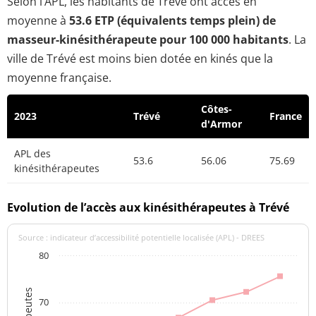
Selon l’APL, les habitants de Trévé ont accès en
moyenne à
53.6 ETP (équivalents temps plein) de
masseur-kinésithérapeute pour 100 000 habitants
. La
ville de Trévé est moins bien dotée en kinés que la
moyenne française.
Côtes-
2023
Trévé
France
d'Armor
APL des
53.6
56.06
75.69
kinésithérapeutes
Evolution de l’accès aux kinésithérapeutes à Trévé
Source : indicateur d’accessibilité potentielle localisée (APL) - DREES
80
70