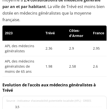
moyenne à
2.4 consultations de médecine générale
par an et par habitant
. La ville de Trévé est moins bien
dotée en médecins généralistes que la moyenne
française.
Côtes-
2023
Trévé
France
d'Armor
APL des médecins
2.36
2.9
2.95
généralistes
APL des médecins
généralistes de
1.98
2.58
2.6
moins de 65 ans
Evolution de l’accès aux médecins généralistes à
Trévé
Source : indicateur d’accessibilité potentielle localisée (APL) - DREES
3,5