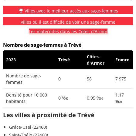
Villes avec le meilleur accès aux sage-femmes
Villes où il est difficile de voir une sage-femme
Les maternités dans les Côtes-d'Armor
Nombre de sage-femmes à Trévé
Côtes-
2023
Trévé
France
d'Armor
Nombre de sage-
0
58
7 975
femmes
Densité pour 10 000
1.17
0 ‱
0.95 ‱
habitants
‱
Les villes à proximité de Trévé
Grâce-Uzel (22460)
Saint-Thélo (22460)