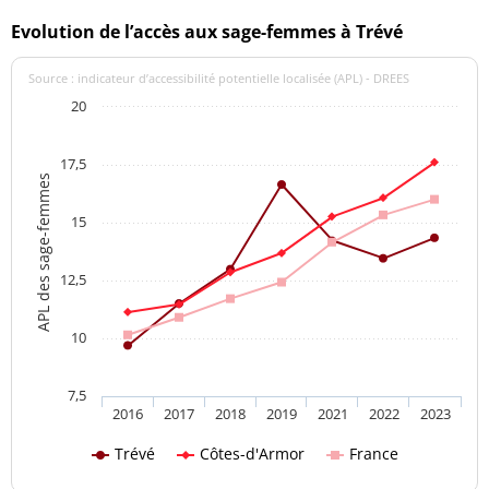
Evolution de l’accès aux sage-femmes à Trévé
Source : indicateur d’accessibilité potentielle localisée (APL) - DREES
20
17,5
APL des sage-femmes
15
12,5
10
7,5
2016
2017
2018
2019
2021
2022
2023
Trévé
Côtes-d'Armor
France