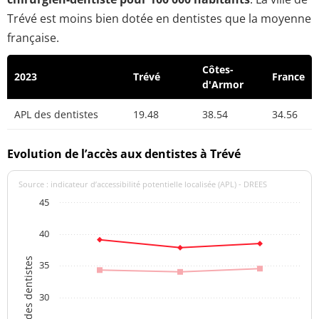
Trévé est moins bien dotée en dentistes que la moyenne
française.
Côtes-
2023
Trévé
France
d'Armor
APL des dentistes
19.48
38.54
34.56
Evolution de l’accès aux dentistes à Trévé
Source : indicateur d’accessibilité potentielle localisée (APL) - DREES
45
40
APL des dentistes
35
30