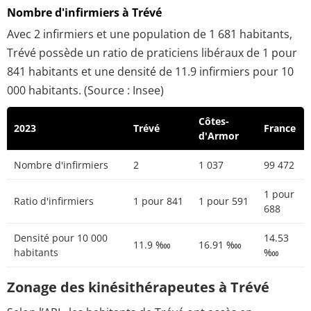
Nombre d'infirmiers à Trévé
Avec 2 infirmiers et une population de 1 681 habitants,
Trévé possède un ratio de praticiens libéraux de 1 pour
841 habitants et une densité de 11.9 infirmiers pour 10
000 habitants. (Source : Insee)
Côtes-
2023
Trévé
France
d'Armor
Nombre d'infirmiers
2
1 037
99 472
1 pour
Ratio d'infirmiers
1 pour 841
1 pour 591
688
Densité pour 10 000
14.53
11.9 ‱
16.91 ‱
habitants
‱
Zonage des kinésithérapeutes à Trévé