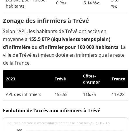
0 ‱
5.14 ‱
habitants
‱
Zonage des infirmiers à Trévé
Selon l’APL, les habitants de Trévé ont accès en
moyenne à
155.5 ETP (équivalents temps plein)
d'infirmière ou d'infirmier pour 100 000 habitants
. La
ville de Trévé est mieux dotée en infirmiers que le reste
de la France.
Côtes-
2023
Trévé
France
d'Armor
APL des infirmiers
155.55
116.75
119.28
Evolution de l’accès aux infirmiers à Trévé
Source : indicateur d’accessibilité potentielle localisée (APL) - DREES
160