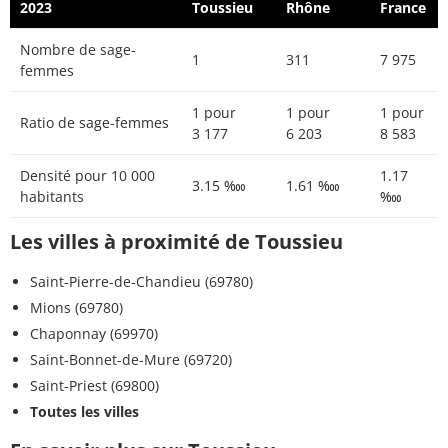
2023
Toussieu
Rhône
France
Nombre de sage-
1
311
7 975
femmes
1 pour
1 pour
1 pour
Ratio de sage-femmes
3 177
6 203
8 583
Densité pour 10 000
1.17
3.15 ‱
1.61 ‱
habitants
‱
Les villes à proximité de Toussieu
Saint-Pierre-de-Chandieu (69780)
Mions (69780)
Chaponnay (69970)
Saint-Bonnet-de-Mure (69720)
Saint-Priest (69800)
Toutes les villes