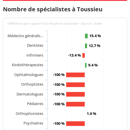
Nombre de spécialistes à Toussieu
Différence par rapport à la moyenne nationale - Source : Insee
Médecins généralis…
15.4 %
Dentistes
12.7 %
Infirmiers
-13.4 %
Kinésithérapeutes
9.4 %
Ophtalmologues
-100 %
Orthoptistes
-100 %
Dermatologues
-100 %
Pédiatres
-100 %
Orthophonistes
1.6 %
Psychiatres
-100 %