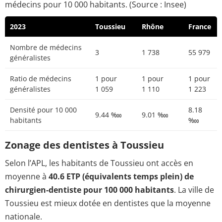
médecins pour 10 000 habitants. (Source : Insee)
2023
Toussieu
Rhône
France
Nombre de médecins
3
1 738
55 979
généralistes
Ratio de médecins
1 pour
1 pour
1 pour
généralistes
1 059
1 110
1 223
Densité pour 10 000
8.18
9.44 ‱
9.01 ‱
habitants
‱
Zonage des dentistes à Toussieu
Selon l’APL, les habitants de Toussieu ont accès en
moyenne à
40.6 ETP (équivalents temps plein) de
chirurgien-dentiste pour 100 000 habitants
. La ville de
Toussieu est mieux dotée en dentistes que la moyenne
nationale.