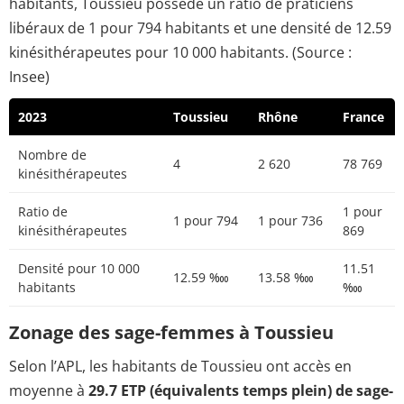
habitants, Toussieu possède un ratio de praticiens
libéraux de 1 pour 794 habitants et une densité de 12.59
kinésithérapeutes pour 10 000 habitants. (Source :
Insee)
2023
Toussieu
Rhône
France
Nombre de
4
2 620
78 769
kinésithérapeutes
Ratio de
1 pour
1 pour 794
1 pour 736
kinésithérapeutes
869
Densité pour 10 000
11.51
12.59 ‱
13.58 ‱
habitants
‱
Zonage des sage-femmes à Toussieu
Selon l’APL, les habitants de Toussieu ont accès en
moyenne à
29.7 ETP (équivalents temps plein) de sage-