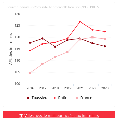
Source : indicateur d’accessibilité potentielle localisée (APL) - DREES
130
125
APL des infirmiers
120
115
110
105
100
2016
2017
2018
2019
2021
2022
2023
Toussieu
Rhône
France
Villes avec le meilleur accès aux infirmiers