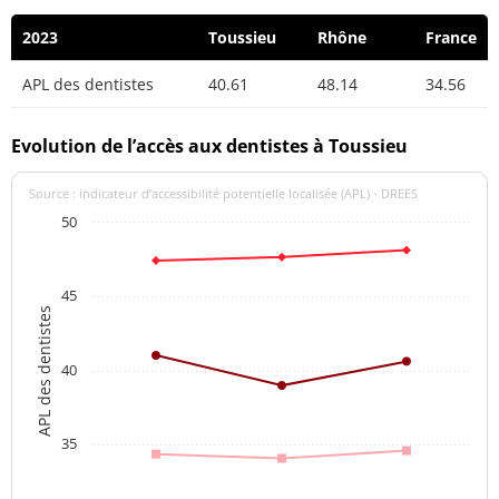
2023
Toussieu
Rhône
France
APL des dentistes
40.61
48.14
34.56
Evolution de l’accès aux dentistes à Toussieu
Source : indicateur d’accessibilité potentielle localisée (APL) - DREES
50
45
APL des dentistes
40
35