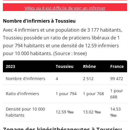
Villes où il est difficile de voir un infirmier
Nombre d'infirmiers à Toussieu
Avec 4 infirmiers et une population de 3 177 habitants,
Toussieu possède un ratio de praticiens libéraux de 1
pour 794 habitants et une densité de 12.59 infirmiers
pour 10 000 habitants. (Source : Insee)
2023
Toussieu
Rhône
France
Nombre d'infirmiers
4
2 512
99 472
1 pour
Ratio d'infirmiers
1 pour 794
1 pour 768
688
Densité pour 10 000
14.53
12.59 ‱
13.02 ‱
habitants
‱
Zonage des kinésithérapeutes à Toussieu