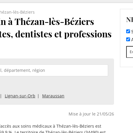
hézan-lès-Béziers
N
n à Thézan-lès-Béziers
tes, dentistes et professions
S
A
Lignan-sur-Orb
Maraussan
Mise à jour le 21/05/26
d’accès aux soins médicaux à Thézan-lès-Béziers est
59.9 %. Le territoire de Thézan-lès-Béziers (34490) est