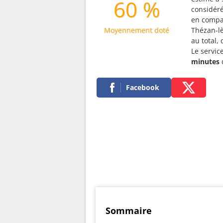
60 %
considé
en compar
Moyennement doté
Thézan-lè
au total,
Le servic
minutes
Facebook
Sommaire