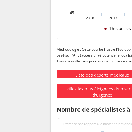
45
2016
2017
Thézan-lès
Méthodologie : Cette courbe illustre l’évolutio
basé sur l’APL (accessibilité potentielle local
Thézan-lès-Béziers pour évaluer l’offre de soin
Liste des déserts médicaux
Villes les plus éloignées d'un ser
d'urgence
Nombre de spécialistes à 
Différence par rapport à la moyenne nationale