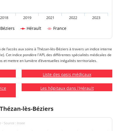
2018
2019
2021
2022
2023
-Béziers
Hérault
France
n de l’accès aux soins à Thézan-lès-Béziers à travers un indice interne
isée). Cet indice pondère l'APL des différentes spécialités médicales de
s et mettre en lumière d’éventuelles inégalités territoriales.
Liste des oasis médicaux
vice
Les hôpitaux dans l'Hérault
Thézan-lès-Béziers
 - Source : Insee