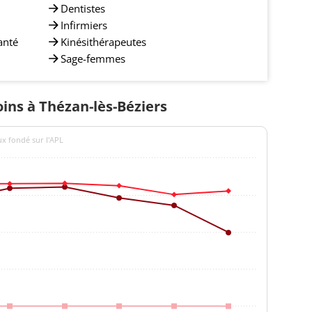
Dentistes
Infirmiers
anté
Kinésithérapeutes
Sage-femmes
oins à Thézan-lès-Béziers
ux fondé sur l'APL