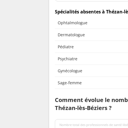
Spécialités absentes à Thézan-lè
Ophtalmologue
Dermatologue
Pédiatre
Psychiatre
Gynécologue
Sage-femme
Comment évolue le nombr
Thézan-lès-Béziers ?
Nombre total des professionnels de santé libé